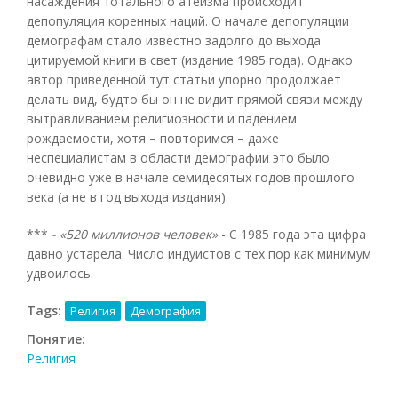
насаждения тотального атеизма происходит
депопуляция коренных наций. О начале депопуляции
демографам стало известно задолго до выхода
цитируемой книги в свет (издание 1985 года). Однако
автор приведенной тут статьи упорно продолжает
делать вид, будто бы он не видит прямой связи между
вытравливанием религиозности и падением
рождаемости, хотя – повторимся – даже
неспециалистам в области демографии это было
очевидно уже в начале семидесятых годов прошлого
века (а не в год выхода издания).
***
- «520 миллионов человек»
- С 1985 года эта цифра
давно устарела. Число индуистов с тех пор как минимум
удвоилось.
Tags:
Религия
Демография
Понятие:
Религия