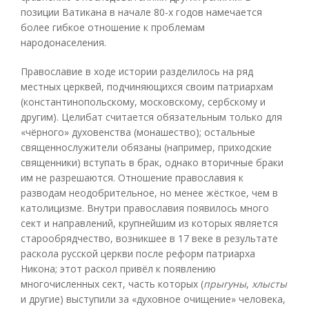
позиции Ватикана в начале 80-х годов намечается
более гибкое отношение к проблемам
народонаселения.
Православие в ходе истории разделилось на ряд
местных церквей, подчиняющихся своим патриархам
(константинопольскому, московскому, сербскому и
другим). Целибат считается обязательным только для
«чёрного» духовенства (монашество); остальные
священнослужители обязаны (например, приходские
священники) вступать в брак, однако вторичные браки
им не разрешаются. Отношение православия к
разводам неодобрительное, но менее жёсткое, чем в
католицизме. Внутри православия появилось много
сект и направлений, крупнейшим из которых является
старообрядчество, возникшее в 17 веке в результате
раскола русской церкви после реформ патриарха
Никона; этот раскол привёл к появлению
многочисленных сект, часть которых (
прыгуны
,
хлысты
и другие) выступили за «духовное очищение» человека,