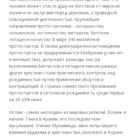
человек может спасти душу не бегством от мирской
жизни и не заслугами перед церковью, а праведной
повседневной деятельностью. Крупнейшие
направления протестантизма -
лютеранство
,
кальвинизм
,
англиканство
,
методизм
,
баптизм
,
пятидесятничество
. В мире 340 миллионов
протестантов. В своём демографическом поведении
протестанты не придерживаются безбрачия (у них нет
и монашества), допускают разводы; они (за
исключением баптистов и пятидесятников) раньше
других христиан стали практиковать контроль над
рождаемостью путём применения абортов и
контрацепций. В странах совместного проживания
протестантов и католиков рождаемость среди первых
на 20-25% ниже.
Ислам - самая «молодая» из мировых религий. Возник в
начале 7 века в Аравии, его последователи -
мусульмане. Учение Мухаммеда, явно испытавшего
влияния иудаизма и христианства, изложено в Коране.