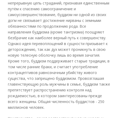
непрерывную цепь страданий, признавая единственным
путём к спасению самоограничение и
самоусовершенствование, буддизм ни одной из своих
догм не связывает достижение нирваны с земными
обязанностями по продолжению рода. Все
направления буддизма (кроме тантризма) поощряют
безбрачие как наиболее верный путь к совершенству.
Однако идея перевоплощений в сущности призывает к
деторождению, так как дух может проникнуть в свою
новую телесную оболочку лишь во время зачатия.
Кроме того, буддизм поддерживает старые традиции, в
том числе ранние браки, и считает употребление
контрацептивов равнозначным убийству живого
существа, что запрещено буддизмом. Провозглашая
главенствующую роль мужчины в семье, буддизм также
препятствует распространению контроля над
рождаемостью, в котором заинтересованы прежде
всего женщины. Общая численность буддистов - 250
миллионов человек.