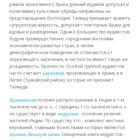
рамках моногамного брака (ранний иудаизм допускал и
полигамию); культовые обряды направлены на
предотвращение бесплодия. Талмуд призывает хранить
супружескую верность, допускает повторные браки для
вдовых и разведенных. Однако большинство иудаистов,
будучи преимущественно городскими жителями
экономически развитых стран, в своём
демографическом поведении не отличаются от
окружающего населения, в частности имеют такую же
рождаемость, брачность. Особой группой иудаистов
часто считают
караимов
, проживающих в Крыму и в
Литве (Тракайский район), которые не признают
Талмуда.
Брахманизм
получил распространение в Индии в 1-м
тысячелетии до н. э., с середины 1-го тысячелетия н. э.
он существует в виде
индуизма
- основная религия
жителей Индии. По существу это - комплекс местных
верований, главными божествами которых являются
Брахма
,
Вишну
и
Шива
. Священные книги индуистов -