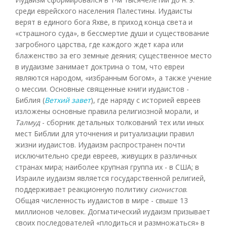
среди еврейского населения Палестины. Иудаисты
верят в единого бога Яхве, в приход конца света и
«страшного суда», в бессмертие души и существование
загробного царства, где каждого ждет кара или
блаженство за его земные деяния; существенное место
в иудаизме занимает доктрина о том, что евреи
являются народом, «избранным богом», а также учение
о мессии. Основные священные книги иудаистов -
Библия (
Ветхий завет
), где наряду с историей евреев
изложены основные правила религиозной морали, и
Талмуд
- сборник детальных толкований тех или иных
мест Библии для уточнения и ритуализации правил
жизни иудаистов. Иудаизм распространен почти
исключительно среди евреев, живущих в различных
странах мира; наиболее крупная группа их - в США; в
Израиле иудаизм является государственной религией,
поддерживает реакционную политику
сионистов
.
Общая численность иудаистов в мире - свыше 13
миллионов человек. Догматический иудаизм призывает
своих последователей «плодиться и размножаться» в