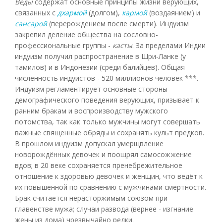
Веды
содержат основные принципы жизни верующих,
связанных с
дхармой
(долгом),
кармой
(воздаянием) и
сансарой
(перерождением после смерти). Индуизм
закрепил деление общества на сословно-
профессиональные группы -
касты
. За пределами Индии
индуизм получил распространение в Шри-Ланке (у
тамилов) и в Индонезии (среди балийцев). Общая
численность индуистов - 520 миллионов человек ***.
Индуизм регламентирует основные стороны
демографического поведения верующих, призывает к
ранним бракам и воспроизводству мужского
потомства, так как только мужчины могут совершать
важные священные обряды и сохранять культ предков.
В прошлом индуизм допускал умерщвление
новорождённых девочек и поощрял самосожжение
вдов; в 20 веке сохраняется пренебрежительное
отношение к здоровью девочек и женщин, что ведёт к
их повышенной по сравнению с мужчинами смертности.
Брак считается нерасторжимым союзом при
главенстве мужа; случаи развода (вернее - изгнание
жены из дома) чрезвычайно редки.