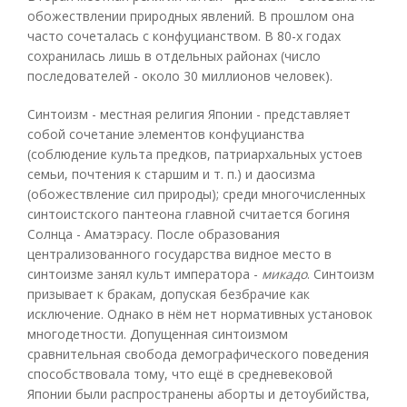
обожествлении природных явлений. В прошлом она
часто сочеталась с конфуцианством. В 80-х годах
сохранилась лишь в отдельных районах (число
последователей - около 30 миллионов человек).
Синтоизм - местная религия Японии - представляет
собой сочетание элементов конфуцианства
(соблюдение культа предков, патриархальных устоев
семьи, почтения к старшим и т. п.) и даосизма
(обожествление сил природы); среди многочисленных
синтоистского пантеона главной считается богиня
Солнца - Аматэрасу. После образования
централизованного государства видное место в
синтоизме занял культ императора -
микадо
. Синтоизм
призывает к бракам, допуская безбрачие как
исключение. Однако в нём нет нормативных установок
многодетности. Допущенная синтоизмом
сравнительная свобода демографического поведения
способствовала тому, что ещё в средневековой
Японии были распространены аборты и детоубийства,