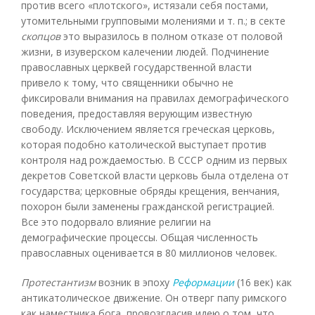
против всего «плотского», истязали себя постами,
утомительными групповыми молениями и т. п.; в секте
скопцов
это выразилось в полном отказе от половой
жизни, в изуверском калечении людей. Подчинение
православных церквей государственной власти
привело к тому, что священники обычно не
фиксировали внимания на правилах демографического
поведения, предоставляя верующим известную
свободу. Исключением является греческая церковь,
которая подобно католической выступает против
контроля над рождаемостью. В СССР одним из первых
декретов Советской власти церковь была отделена от
государства; церковные обряды крещения, венчания,
похорон были заменены гражданской регистрацией.
Все это подорвало влияние религии на
демографические процессы. Общая численность
православных оценивается в 80 миллионов человек.
Протестантизм
возник в эпоху
Реформации
(16 век) как
антикатолическое движение. Он отверг папу римского
как наместника бога, провозгласив идею о том, что