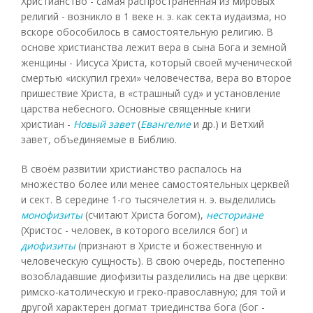
Христианство - самая распространённая из мировых
религий - возникло в 1 веке н. э. как секта иудаизма, но
вскоре обособилось в самостоятельную религию. В
основе христианства лежит вера в сына Бога и земной
женщины - Иисуса Христа, который своей мученической
смертью «искупил грехи» человечества, вера во второе
пришествие Христа, в «страшный суд» и установление
царства небесного. Основные священные книги
христиан -
Новый завет
(
Евангелие
и др.) и Ветхий
завет, объединяемые в Библию.
В своём развитии христианство распалось на
множество более или менее самостоятельных церквей
и сект. В середине 1-го тысячелетия н. э. выделились
монофизиты
(считают Христа богом),
несториане
(Христос - человек, в которого вселился бог) и
диофизиты
(признают в Христе и божественную и
человеческую сущность). В свою очередь, постепенно
возобладавшие диофизиты разделились на две церкви:
римско-католическую и греко-православную; для той и
другой характерен догмат триединства бога (бог -