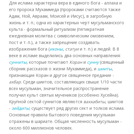
Для ислама характерна вера в единого бога - аллаха и
его пророка Мухаммеда (пророками считаются также
Адам, Ной, Авраам, Моисей и Иисус), в загробную
жизнь и т. п.; одна из характерных черт мусульманского
культа - формальный ритуализм (пятикратная
ежедневная молитва с символическим омовением,
пост и т. п.), а также запрещение создавать
изображения бога (
иконы
,
статуи
и т. п.) и людей. В 8
веке в исламе выделились два основных направления:
сунниты
, которые почитают
Коран
и
сунну
(священный
сборник рассказов о жизни Мухаммеда), и
шииты
,
признающие Коран и другое священное предание -
ахбар
. Среди шиитов, составляющих свыше 1/10 части
всех мусульман, значительное распространение
получил культ святых мучеников (особенно Хусейна).
Крупной сектой суннитов являются
ваххабиты
, шиитов
-
зейдиты
; существует ряд других сект и толков ислама.
Основные правила бытового поведения мусульман
отражены в шариате. Общая численность мусульман -
около 600 миллионов человек.