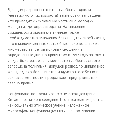
Вдовцам разрешены повторные браки, вдовам
(независимо от их возраста) такие браки запрещены,
что приводит к исключению части ещё молодых
женщин из детопроизводства. На снижение
рождаемости оказывала влияние также
необходимость заключения брака внутри своей касты,
что в малочисленных кастах было нелегко, а также
множество запретов половых сношений в
определенные дни. По принятому в 1955 году закону в
Индии были разрешены межкастовые браки, строго
запрещена полигамия, допущен развод по инициативе
жены, однако большинство индуистов, особенно в
сельской местности, продолжают придерживаться
старых правил.
Конфуцианство - религиозно-этическая доктрина в
Китае - возникло в середине 1-го тысячелетия до н. э.
как социально-этическое учение, изложенное
философом Конфуцием (Кун цзы); на протяжении