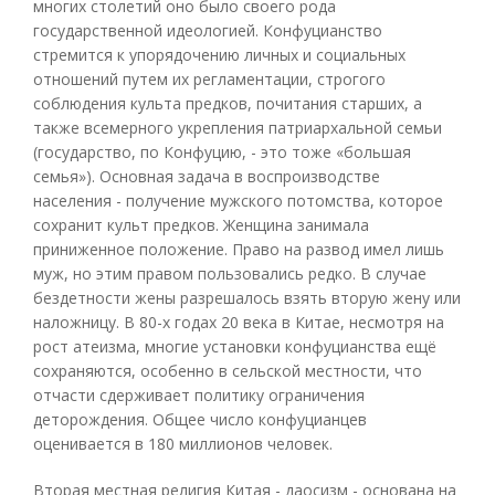
многих столетий оно было своего рода
государственной идеологией. Конфуцианство
стремится к упорядочению личных и социальных
отношений путем их регламентации, строгого
соблюдения культа предков, почитания старших, а
также всемерного укрепления патриархальной семьи
(государство, по Конфуцию, - это тоже «большая
семья»). Основная задача в воспроизводстве
населения - получение мужского потомства, которое
сохранит культ предков. Женщина занимала
приниженное положение. Право на развод имел лишь
муж, но этим правом пользовались редко. В случае
бездетности жены разрешалось взять вторую жену или
наложницу. В 80-х годах 20 века в Китае, несмотря на
рост атеизма, многие установки конфуцианства ещё
сохраняются, особенно в сельской местности, что
отчасти сдерживает политику ограничения
деторождения. Общее число конфуцианцев
оценивается в 180 миллионов человек.
Вторая местная религия Китая - даосизм - основана на