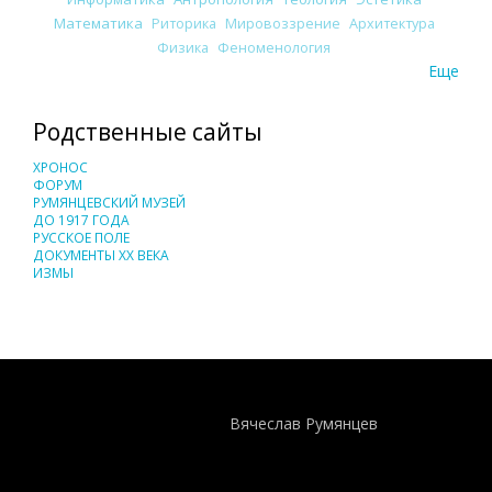
Математика
Риторика
Мировоззрение
Архитектура
Физика
Феноменология
Еще
Родственные сайты
ХРОНОС
ФОРУМ
РУМЯНЦЕВСКИЙ МУЗЕЙ
ДО 1917 ГОДА
РУССКОЕ ПОЛЕ
ДОКУМЕНТЫ XX ВЕКА
ИЗМЫ
Понятия И Категории - Исторический Проект ХРОНОС
WEB-редактор
Вячеслав Румянцев