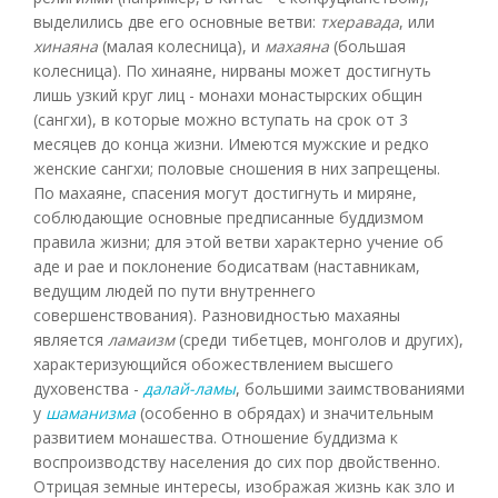
выделились две его основные ветви:
тхеравада
, или
хинаяна
(малая колесница), и
махаяна
(большая
колесница). По хинаяне, нирваны может достигнуть
лишь узкий круг лиц - монахи монастырских общин
(сангхи), в которые можно вступать на срок от 3
месяцев до конца жизни. Имеются мужские и редко
женские сангхи; половые сношения в них запрещены.
По махаяне, спасения могут достигнуть и миряне,
соблюдающие основные предписанные буддизмом
правила жизни; для этой ветви характерно учение об
аде и рае и поклонение бодисатвам (наставникам,
ведущим людей по пути внутреннего
совершенствования). Разновидностью махаяны
является
ламаизм
(среди тибетцев, монголов и других),
характеризующийся обожествлением высшего
духовенства -
далай-ламы
, большими заимствованиями
у
шаманизма
(особенно в обрядах) и значительным
развитием монашества. Отношение буддизма к
воспроизводству населения до сих пор двойственно.
Отрицая земные интересы, изображая жизнь как зло и