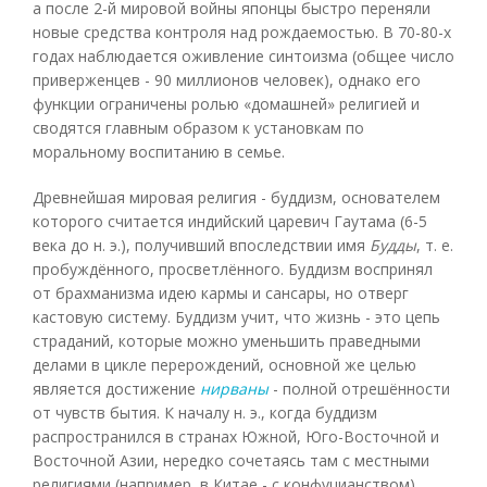
а после 2-й мировой войны японцы быстро переняли
новые средства контроля над рождаемостью. В 70-80-х
годах наблюдается оживление синтоизма (общее число
приверженцев - 90 миллионов человек), однако его
функции ограничены ролью «домашней» религией и
сводятся главным образом к установкам по
моральному воспитанию в семье.
Древнейшая мировая религия - буддизм, основателем
которого считается индийский царевич Гаутама (6-5
века до н. э.), получивший впоследствии имя
Будды
, т. е.
пробуждённого, просветлённого. Буддизм воспринял
от брахманизма идею кармы и сансары, но отверг
кастовую систему. Буддизм учит, что жизнь - это цепь
страданий, которые можно уменьшить праведными
делами в цикле перерождений, основной же целью
является достижение
нирваны
- полной отрешённости
от чувств бытия. К началу н. э., когда буддизм
распространился в странах Южной, Юго-Восточной и
Восточной Азии, нередко сочетаясь там с местными
религиями (например, в Китае - с конфуцианством),