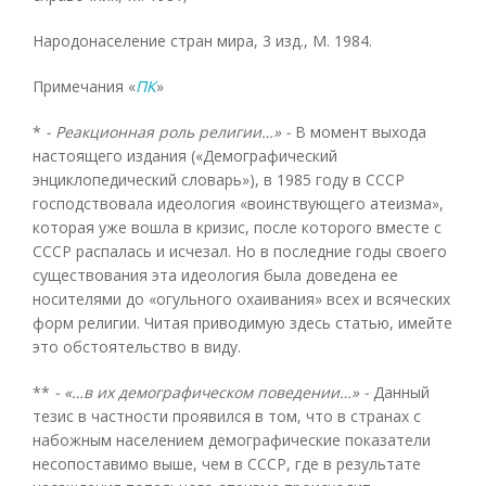
Народонаселение стран мира, 3 изд., М. 1984.
Примечания «
ПК
»
*
- Реакционная роль религии…» -
В момент выхода
настоящего издания («Демографический
энциклопедический словарь»), в 1985 году в СССР
господствовала идеология «воинствующего атеизма»,
которая уже вошла в кризис, после которого вместе с
СССР распалась и исчезал. Но в последние годы своего
существования эта идеология была доведена ее
носителями до «огульного охаивания» всех и всяческих
форм религии. Читая приводимую здесь статью, имейте
это обстоятельство в виду.
**
- «…в их демографическом поведении…» -
Данный
тезис в частности проявился в том, что в странах с
набожным населением демографические показатели
несопоставимо выше, чем в СССР, где в результате