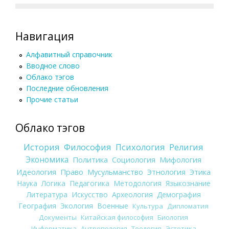
Навигация
Алфавитный справочник
Вводное слово
Облако тэгов
Последние обновления
Прочие статьи
Облако тэгов
История
Философия
Психология
Религия
Экономика
Политика
Социология
Мифология
Идеология
Право
Мусульманство
Этнология
Этика
Наука
Логика
Педагогика
Методология
Языкознание
Литература
Искусство
Археология
Демография
География
Экология
Военные
Культура
Дипломатия
Документы
Китайская философия
Биология
Информатика
Антропология
Теология
Эстетика