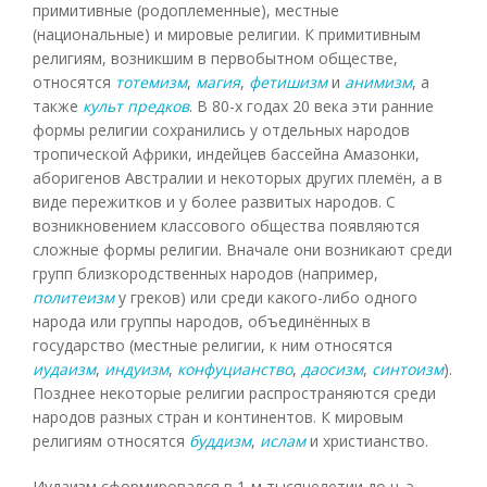
примитивные (родоплеменные), местные
(национальные) и мировые религии. К примитивным
религиям, возникшим в первобытном обществе,
относятся
тотемизм
,
магия
,
фетишизм
и
анимизм
, а
также
культ предков
. В 80-х годах 20 века эти ранние
формы религии сохранились у отдельных народов
тропической Африки, индейцев бассейна Амазонки,
аборигенов Австралии и некоторых других племён, а в
виде пережитков и у более развитых народов. С
возникновением классового общества появляются
сложные формы религии. Вначале они возникают среди
групп близкородственных народов (например,
политеизм
у греков) или среди какого-либо одного
народа или группы народов, объединённых в
государство (местные религии, к ним относятся
иудаизм
,
индуизм
,
конфуцианство
,
даосизм
,
синтоизм
).
Позднее некоторые религии распространяются среди
народов разных стран и континентов. К мировым
религиям относятся
буддизм
,
ислам
и христианство.
Иудаизм сформировался в 1-м тысячелетии до н. э.