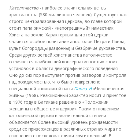
Католичество
- наиболее значительная ветвь
христианства (580 миллионов человек). Существует как
строго централизованная церковь, во главе которой
стоит папа римский - «непогрешимый» наместник
Христа на земле. Характерным для этой церкви
является особое почитание апостолов Петра и Павла,
культ богородицы (мадонны) и безбрачие духовенства.
Среди других ветвей христианства католичество
отличается наибольшей консервативностью своих
установок в области демографического поведения.
Оно до сих пор выступает против разводов и контроля
над рождаемостью, что было подкреплено
специальной энцикликой папы
Павла VI
«Человеческая
жизнь» (1968). Реакционный характер носит и принятое
в 1976 году в Ватикане решение о «Положении
женщины в обществе и церкви». Таким отношением
католической церкви в значительной степени
объясняется более высокий уровень рождаемости
среди ее приверженцев в различных странах мира по
сравнению с последователями других религий. В