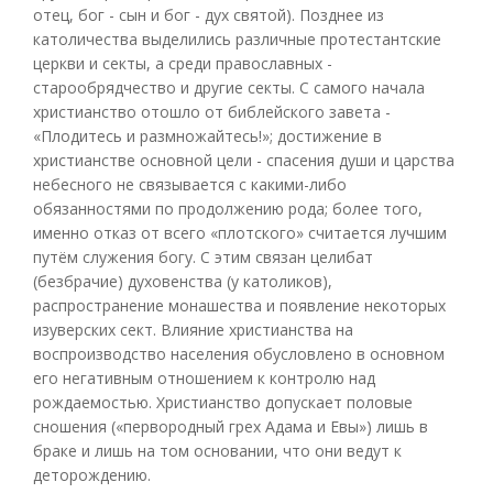
отец, бог - сын и бог - дух святой). Позднее из
католичества выделились различные протестантские
церкви и секты, а среди православных -
старообрядчество и другие секты. С самого начала
христианство отошло от библейского завета -
«Плодитесь и размножайтесь!»; достижение в
христианстве основной цели - спасения души и царства
небесного не связывается с какими-либо
обязанностями по продолжению рода; более того,
именно отказ от всего «плотского» считается лучшим
путём служения богу. С этим связан целибат
(безбрачие) духовенства (у католиков),
распространение монашества и появление некоторых
изуверских сект. Влияние христианства на
воспроизводство населения обусловлено в основном
его негативным отношением к контролю над
рождаемостью. Христианство допускает половые
сношения («первородный грех Адама и Евы») лишь в
браке и лишь на том основании, что они ведут к
деторождению.