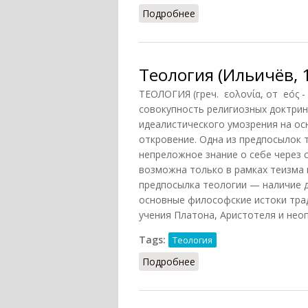
Подробнее
о Гадание [в Древней Г
Теология (Ильичёв, 
ТЕОЛОГИЯ (греч. εολονία, от eóς -
совокупность религиозных доктрин
идеалистического умозрения на ос
откровение. Одна из предпосылок
непреложное знание о себе через 
возможна только в рамках теизма 
предпосылка теологии — наличие 
основные философские истоки трад
учения Платона, Аристотеля и неоп
Tags:
Теология
Подробнее
о Теология (Ильичёв, 1