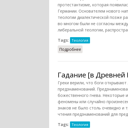
протестантизме, которая появилас
Германии. Основателем нового нап
теологии диалектической позже разв
во многом были не согласны между
либеральной теологии, распростран
Tags:
Теология
Подробнее
о Теология диалектичес
Гадание [в Древней
Греки верили, что боги открывают
предзнаменований. Предзнаменован
божественного гнева. Некоторые и
феномены или случайно произнесе
знаков не было столь очевидно и 
чтения предзнаменований для пред
Tags:
Теология