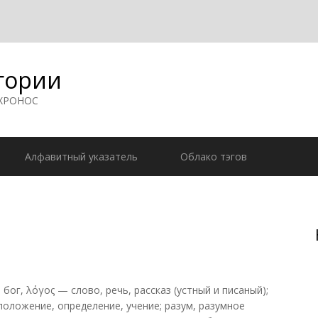
гории
 ХРОНОС
Алфавитный указатель
Облако тэгов
 бог, λόγος — слово, речь, рассказ (устный и писаный);
положение, определение, учение; разум, разумное