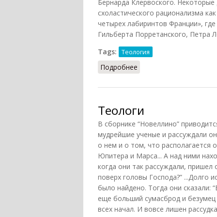
Бернарда Клервоского. Некоторые 
схоластического рационализма как
четырех лабиринтов Франции», где
Гильберта Порретанского, Петра Ло
Tags:
Теология
Подробнее
о Сен-Викторская школ
Теологи
В сборнике “Новеллино” приводитс
мудрейшие ученые и рассуждали он
о нем и о том, что располагается 
Юпитера и Марса... А над ними нах
когда они так рассуждали, пришел 
поверх головы Господа?” ...Долго ис
было найдено. Тогда они сказали: 
еще больший сумасброд и безумец 
всех начал. И вовсе лишен рассуд