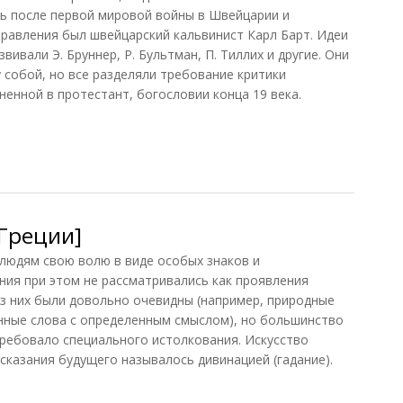
ь после первой мировой войны в Швейцарии и
равления был швейцарский кальвинист Карл Барт. Идеи
ивали Э. Бруннер, Р. Бультман, П. Тиллих и другие. Они
 собой, но все разделяли требование критики
енной в протестант, богословии конца 19 века.
кая (Новиков, 1987)
 Греции]
 людям свою волю в виде особых знаков и
ия при этом не рассматривались как проявления
з них были довольно очевидны (например, природные
нные слова с определенным смыслом), но большинство
требовало специального истолкования. Искусство
сказания будущего называлось дивинацией (гадание).