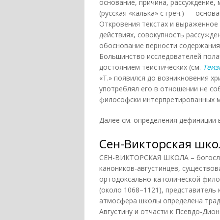
основание, причина, рассуждение, 
(русская «калька» с греч.) — осно
Откровения текстах и выраженное 
действиях, совокупность рассужде
обоснование верности содержания 
Большинство исследователей полаг
достоянием теистических (см.
Теиз
«Т.» появился до возникновения хр
употреблял его в отношении не со
философски интерпретированных ми
Далее см. определения дефиниции в
Сен-Викторская шко
СЕН-ВИКТОРСКАЯ ШКОЛА – богосло
каноников-августинцев, существов
ортодоксально-католической фило
(около 1068–1121), представитель
атмосфера школы определена трад
Августину и отчасти к Псевдо-Дио