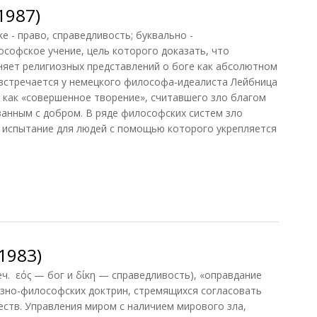
1987)
ke - право, справедливость; буквально -
ософское учение, цель которого доказать, что
няет религиозных представлений о боге как абсолютном
встречается у немецкого философа-идеалиста Лейбница
р как «совершенное творение», считавшего зло благом
занным с добром. В ряде философских систем зло
 испытание для людей с помощью которого укрепляется
987)
1983)
еч. εός — бог и δίκη — справедливость), «оправдание
озно-философских доктрин, стремящихся согласовать
еств. Управления миром с наличием мирового зла,