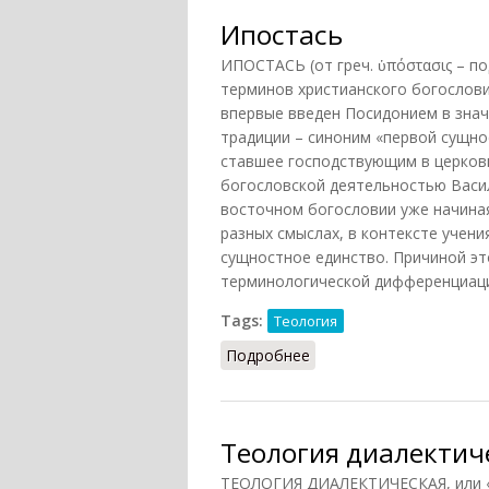
Ипостась
ИПОСТАСЬ (от греч. ὑπόστασις – по
терминов христианского богослов
впервые введен Посидонием в знач
традиции – синоним «первой сущно
ставшее господствующим в церковн
богословской деятельностью Васил
восточном богословии уже начиная
разных смыслах, в контексте учения
сущностное единство. Причиной эт
терминологической дифференциации
Tags:
Теология
Подробнее
о Ипостась
Теология диалектиче
ТЕОЛОГИЯ ДИАЛЕКТИЧЕСКАЯ, или «те