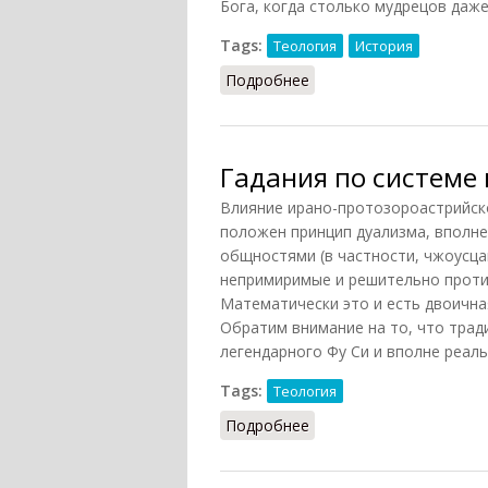
Бога, когда столько мудрецов даже 
Tags:
Теология
История
Подробнее
о Теологи
Гадания по системе
Влияние ирано-протозороастрийско
положен принцип дуализма, вполне
общностями (в частности, чжоусцам
непримиримые и решительно против
Математически это и есть двоична
Обратим внимание на то, что трад
легендарного Фу Си и вполне реаль
Tags:
Теология
Подробнее
о Гадания по системе 