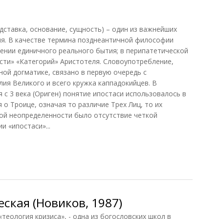
дставка, основание, сущность) – один из важнейших
ия. В качестве термина позднеантичной философии
ении единичного реального бытия; в перипатетической
сти» «Категорий» Аристотеля. Словоупотребление,
ой догматике, связано в первую очередь с
ия Великого и всего кружка каппадокийцев. В
 с 3 века (Ориген) понятие ипостаси использовалось в
 о Троице, означая то различие Трех Лиц, то их
ой неопределенности было отсутствие четкой
 «ипостаси»...
ская (Новиков, 1987)
ология кризиса», - одна из богословских школ в