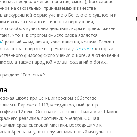
мнение, предположение, понятие, смысл), богословие
ванное на сакральных, принимаемых в качестве
в дискурсивной форме учение о Боге, о его сущности и
ний и доказательств истинности вероучения,
и способов культовых действий, норм и правил жизни.
ают, что Т. в строгом смысле слова является
м
) религий — иудаизма, христианства, ислама. Термин
истианства, впервые встречается у
Платона
, который
бственного философского учения о Боге, а в отношении
фов, а также народной молвы, сказаний о богах...
 разделе "Теология":
ла
вская школа при Сен-Викторском аббатстве
авшем в Париже с 1113; международный центр
софии в 12 веке. Основатель школы – Гильом из Шампо
 крайнего реализма, противник Абеляра. Общая
ициями средневековой мистики, восходящими к
нисию Ареопагиту, но получившими новый импульс от