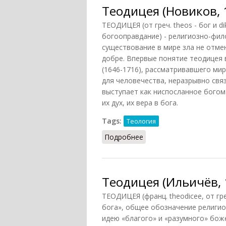
Теодицея (Новиков, 
ТЕОДИЦЕЯ (от греч. theos - бог и di
богооправдание) - религиозно-фил
существование в мире зла не отме
добре. Впервые понятие теодицея 
(1646-1716), рассматривавшего ми
для человечества, неразрывно свя
выступает как ниспосланное богом
их дух, их вера в бога.
Tags:
Теология
Подробнее
о Теодицея (Новиков, 1
Теодицея (Ильичёв, 
ТЕОДИЦЕЯ (франц. theodicee, от гр
бога», общее обозначение религи
идею «благого» и «разумного» бож