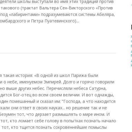
деятели школы выступали во имя этих традиций против
 такового (трактат Вальтера Сен-Викторского «Против
 под «лабиринтами» подразумеваются системы Абеляра,
мбардского и Петра Пуатевинского)...
а
я такая история: «В одной из школ Парижа были
и о небе, именуемом Эмпирей. Долго и горячо говорили
оно выше других небес. Перечисляли небеса Сатурна,
одится Бог-отец во всем своем величии. И вот однажды,
один помешанный и сказал им: “Господа, а что находится
кали они ответ в своих науках... но решение так и не
“Безумен тот, что дерзает размышлять о мире ином. И
тот, кто ломает себе голову в попытках познать начало
ка тот, кто тщится познать сокровеннейшие помыслы