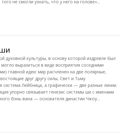
того не смогли узнать, что у него на голове»...
 ши
й духовной культуры, в основу которой издревле был
 могло выразиться в виде восприятия соседними
и) главной идеи: мир расчленен на две полярные,
остоящие друг другу силы, Свет и Тьму.
я система Лейбница, а графически — две разные линии.
иция упорно связывает генезис системы ши с именами
ного Вэнь-вана — основателя династии Чжоу...
ши