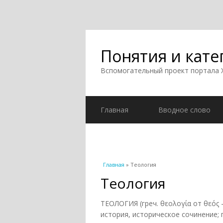
Понятия и кате
Вспомогательный проект портала
Главная
Вводное слово
Вы здесь
Главная
» Теология
Теология
ТЕОЛОГИЯ (греч. θεολογία от θεός -
история, историческое сочинение; 