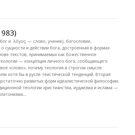
реции]
1983)
 бог и λόγος; — слово, учение), богословие,
 о сущности и действии бога, достроенная в формах
нове текстов, принимаемых как божественное
 теологии — концепция личного бога, сообщающего
своё «слово», почему теология в строгом смысле
или хотя бы в русле теистической тенденций. Вторая
достаточно развитых форм идеалистической философии;
иционной теологии христианства, иудаизма и ислама —
латонизма....
983)