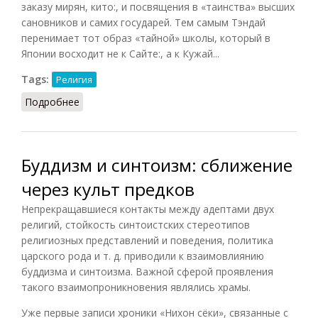
заказу мирян, кито:, и посвящения в «таинства» высших
сановников и самих государей. Тем самым Тэндай
перенимает тот образ «тайной» школы, который в
Японии восходит не к Сайте:, а к Кужай...
Tags:
Религия
Подробнее
о Тэндай в IX веке
Буддизм и синтоизм: сближение
через культ предков
Непрекращавшиеся контакты между адептами двух
религий, стойкость синтоистских стереотипов
религиозных представлений и поведения, политика
царского рода и т. д. приводили к взаимовлиянию
буддизма и синтоизма. Важной сферой проявления
такого взаимопроникновения являлись храмы.
Уже первые записи хроники «Нихон сёки», связанные с