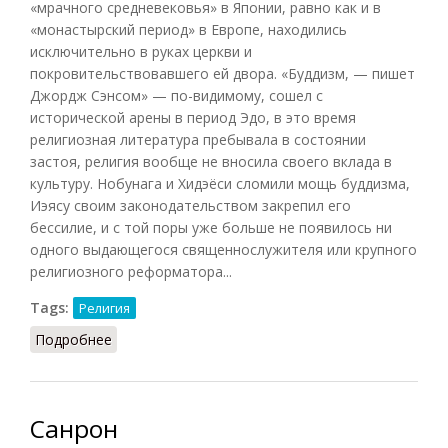
«мрачного средневековья» в Японии, равно как и в
«монастырский период» в Европе, находились
исключительно в руках церкви и
покровительствовавшего ей двора. «Буддизм, — пишет
Джордж Сэнсом» — по-видимому, сошел с
исторической арены в период Эдо, в это время
религиозная литература пребывала в состоянии
застоя, религия вообще не вносила своего вклада в
культуру. Нобунага и Хидэёси сломили мощь буддизма,
Иэясу своим законодательством закрепил его
бессилие, и с той поры уже больше не появилось ни
одного выдающегося священнослужителя или крупного
религиозного реформатора...
Tags:
Религия
Подробнее
о Буддизм в XVII веке в Японии: кризис
Санрон