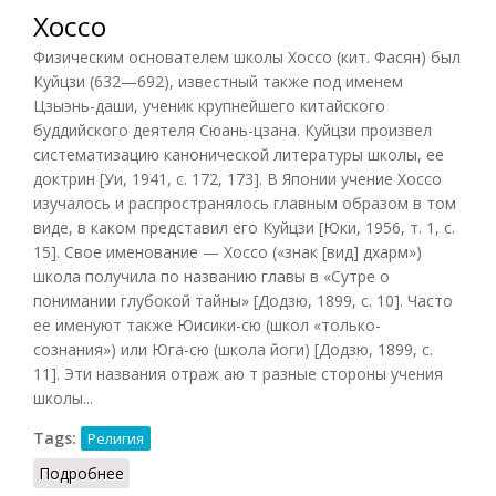
Хоссо
Физическим основателем школы Хоссо (кит. Фасян) был
Куйцзи (632—692), известный также под именем
Цзыэнь-даши, ученик крупнейшего китайского
буддийского деятеля Сюань-цзана. Куйцзи произвел
систематизацию канонической литературы школы, ее
доктрин [Уи, 1941, с. 172, 173]. В Японии учение Хоссо
изучалось и распространялось главным образом в том
виде, в каком представил его Куйцзи [Юки, 1956, т. 1, с.
15]. Свое именование — Хоссо («знак [вид] дхарм»)
школа получила по названию главы в «Сутре о
понимании глубокой тайны» [Додзю, 1899, с. 10]. Часто
ее именуют также Юисики-сю (школ «только-
сознания») или Юга-сю (школа йоги) [Додзю, 1899, с.
11]. Эти названия отраж аю т разные стороны учения
школы...
Tags:
Религия
Подробнее
о Хоссо