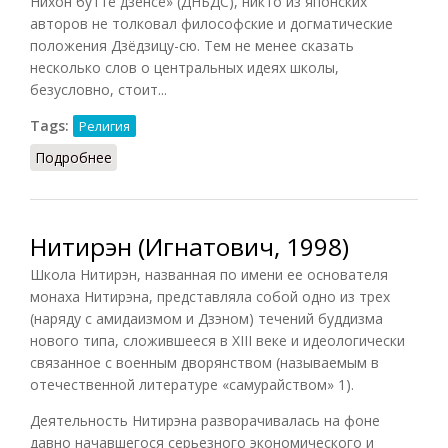
Нихон буттё дзенсё» (ДНБДС), никто из японских
авторов не толковал философские и догматические
положения Дзёдзицу-сю. Тем не менее сказать
несколько слов о центральных идеях школы,
безусловно, стоит...
Tags:
Религия
Подробнее
о Учение школы Дзёдзицу
Нитирэн (Игнатович, 1998)
Школа Нитирэн, названная по имени ее основателя
монаха Нитирэна, представляла собой одно из трех
(наряду с амидаизмом и Дзэном) течений буддизма
нового типа, сложившееся в XIII веке и идеологически
связанное с военным дворянством (называемым в
отечественной литературе «самурайством»
1
).
Деятельность Нитирэна разворачивалась на фоне
давно начавшегося серьезного экономического и