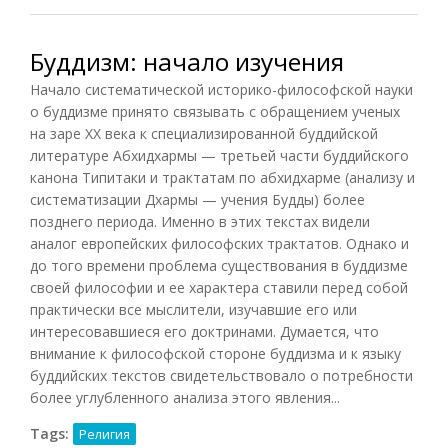
Буддизм: начало изучения
Начало систематической историко-философской науки
о буддизме принято связывать с обращением ученых
на заре XX века к специализированной буддийской
литературе Абхидхармы — третьей части буддийского
канона Типитаки и трактатам по абхидхарме (анализу и
систематизации Дхармы — учения Будды) более
позднего периода. Именно в этих текстах видели
аналог европейских философских трактатов. Однако и
до того времени проблема существования в буддизме
своей философии и ее характера ставили перед собой
практически все мыслители, изучавшие его или
интересовавшиеся его доктринами. Думается, что
внимание к философской стороне буддизма и к языку
буддийских текстов свидетельствовало о потребности
более углубленного анализа этого явления...
Tags:
Религия