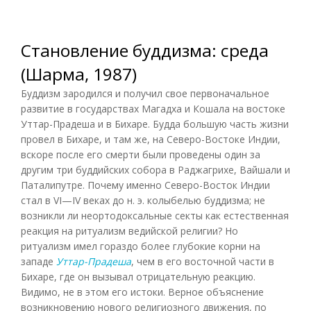
Становление буддизма: среда
(Шарма, 1987)
Буддизм зародился и получил свое первоначальное
развитие в государствах
Магадха
и Кошала на востоке
Уттар-Прадеша и в Бихаре. Будда большую часть жизни
провел в Бихаре, и там же, на Северо-Востоке Индии,
вскоре после его смерти были проведены один за
другим три буддийских собора в Раджагрихе, Вайшали и
Паталипутре. Почему именно Северо-Восток Индии
стал в VI—IV веках до н. э. колыбелью буддизма; не
возникли ли неортодоксальные секты как естественная
реакция на ритуализм ведийской религии? Но
ритуализм имел гораздо более глубокие корни на
западе
Уттар-Прадеша
, чем в его восточной части в
Бихаре, где он вызывал отрицательную реакцию.
Видимо, не в этом его истоки. Верное объяснение
возникновению нового религиозного движения, по