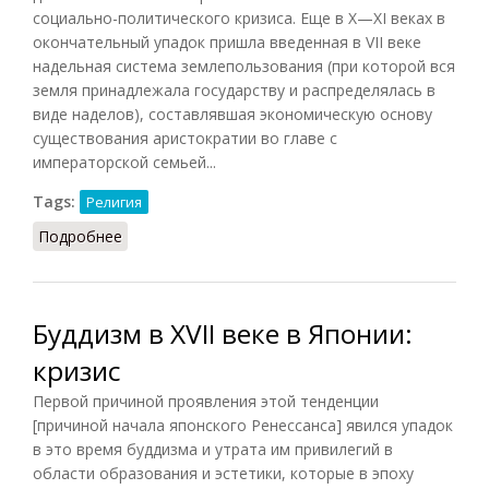
социально-политического кризиса. Еще в X—XI веках в
окончательный упадок пришла введенная в VII веке
надельная система землепользования (при которой вся
земля принадлежала государству и распределялась в
виде наделов), составлявшая экономическую основу
существования аристократии во главе с
императорской семьей...
Tags:
Религия
Подробнее
о Нитирэн (Игнатович, 1998)
Буддизм в XVII веке в Японии:
кризис
Первой причиной проявления этой тенденции
[причиной начала японского Ренессанса] явился упадок
в это время буддизма и утрата им привилегий в
области образования и эстетики, которые в эпоху