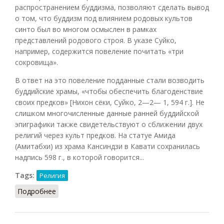
распространением буддизма, позволяют сделать вывод
о том, что буддизм под влиянием родовых культов
синто был во многом осмыслен в рамках
представлений родового строя. В указе Суйко,
например, содержится повеление почитать «три
сокровища».
В ответ на это повеление подданные стали возводить
буддийские храмы, «чтобы обеспечить благоденствие
своих предков» [Нихон сёки, Суйко, 2—2— 1, 594 г.]. Не
слишком многочисленные данные ранней буддийской
эпиграфики также свидетельствуют о сближении двух
религий через культ предков. На статуе Амида
(Амитабхи) из храма Кансиндзи в Кавати сохранилась
надпись 598 г., в которой говорится...
Tags:
Религия
Подробнее
о Буддизм и синтоизм: сближение через культ
предков