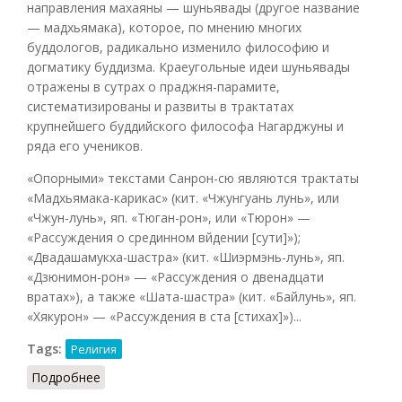
направления махаяны — шуньявады (другое название
— мадхьямака), которое, по мнению многих
буддологов, радикально изменило философию и
догматику буддизма. Краеугольные идеи шуньявады
отражены в сутрах о праджня-парамите,
систематизированы и развиты в трактатах
крупнейшего буддийского философа Нагарджуны и
ряда его учеников.
«Опорными» текстами Санрон-сю являются трактаты
«Мадхьямака-карикас» (кит. «Чжунгуань лунь», или
«Чжун-лунь», яп. «Тюган-рон», или «Тюрон» —
«Рассуждения о срединном вйдении [сути]»);
«Двадашамукха-шастра» (кит. «Шиэрмэнь-лунь», яп.
«Дзюнимон-рон» — «Рассуждения о двенадцати
вратах»), а также «Шата-шастра» (кит. «Байлунь», яп.
«Хякурон» — «Рассуждения в ста [стихах]»)...
Tags:
Религия
Подробнее
о Санрон