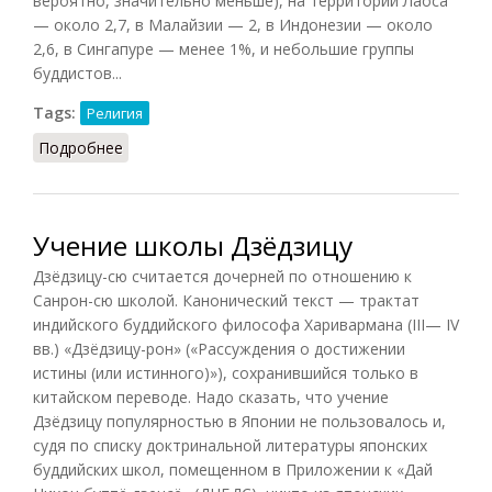
вероятно, значительно меньше), на территории Лаоса
— около 2,7, в Малайзии — 2, в Индонезии — около
2,6, в Сингапуре — менее 1%, и небольшие группы
буддистов...
Tags:
Религия
Подробнее
о Буддизм в Юго-Восточной Азии
Учение школы Дзёдзицу
Дзёдзицу-сю считается дочерней по отношению к
Санрон-сю школой. Канонический текст — трактат
индийского буддийского философа Харивармана (III— IV
вв.) «Дзёдзицу-рон» («Рассуждения о достижении
истины (или истинного)»), сохранившийся только в
китайском переводе. Надо сказать, что учение
Дзёдзицу популярностью в Японии не пользовалось и,
судя по списку доктринальной литературы японских
буддийских школ, помещенном в Приложении к «Дай