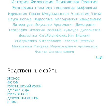
История
Философия
Психология
Религия
Экономика
Политика
Социология
Мифология
Идеология
Право
Мусульманство
Этнология
Этика
Наука
Логика
Педагогика
Методология
Языкознание
Литература
Искусство
Археология
Демография
География
Экология
Военные
Культура
Дипломатия
Документы
Китайская философия
Биология
Информатика
Антропология
Теология
Эстетика
Математика
Риторика
Мировоззрение
Архитектура
Физика
Феноменология
Еще
Родственные сайты
ХРОНОС
ФОРУМ
РУМЯНЦЕВСКИЙ МУЗЕЙ
ДО 1917 ГОДА
РУССКОЕ ПОЛЕ
ДОКУМЕНТЫ XX ВЕКА
ИЗМЫ