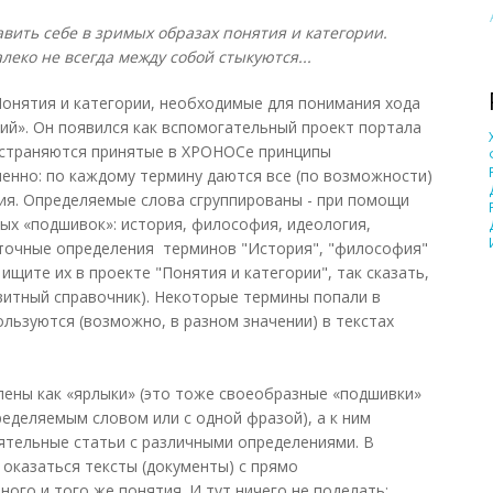
вить себе в зримых образах понятия и категории.
алеко не всегда между собой стыкуются...
онятия и категории, необходимые для понимания хода
тий». Он появился как вспомогательный проект портала
остраняются принятые в ХРОНОСе принципы
енно: по каждому термину даются все (по возможности)
ия. Определяемые слова сгруппированы - при помощи
рных «подшивок»: история, философия, идеология,
и, точные определения терминов "История", "философия"
; ищите их в проекте "Понятия и категории", так сказать,
витный справочник). Некоторые термины попали в
ользуются (возможно, в разном значении) в текстах
ены как «ярлыки» (это тоже своеобразные «подшивки»
ределяемым словом или с одной фразой), а к ним
тельные статьи с различными определениями. В
 оказаться тексты (документы) с прямо
го и того же понятия. И тут ничего не поделать: