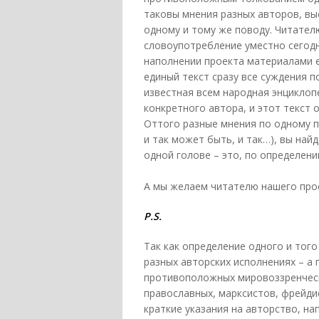
таковы мнения разных авторов, вы
одному и тому же поводу. Читател
словоупотребление уместно сегодн
наполнении проекта материалами е
единый текст сразу все суждения п
известная всем народная энциклопе
конкретного автора, и этот текст
Оттого разные мнения по одному п
и так может быть, и так…), вы най
одной голове – это, по определен
А мы желаем читателю нашего про
P.
S.
Так как определение одного и тог
разных авторских исполнениях – а 
противоположных мировоззренчески
православных, марксистов, фрейдис
краткие указания на авторство, нап