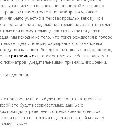
сказывавшиеся за все века человеческой истории по
ю предстоит самостоятельно разбираться, какое
я (или было уместно в текстах прошлых веков). При
го составители заведомо не стремились загнать в один
о тому или иному термину, как это пытается делать
дия. Мы исходим из того, что текст рождается в голове
 отражает целостное мировоззрение этого человека.
оводу, высказанные без дополнительных оговорок (мол,
дете в
различных
авторских текстах. Ибо плюрализм в
ию психиатров, убедительнейший признак шизофрении.
екта здоровья.
о же понятия читатель будет постоянно встречать в
порой это будут несовместимые, данные с
х позиций определения, с точки зрения атеистов,
тов и пр. – то в заглавии отдельных статей мы даем
ример, такие: