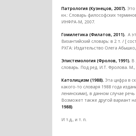
Патрология (Кузнецов, 2007).
Это 
кн.: Словарь философских терминов
ИНФРА-М, 2007.
Гомилетика (Филатов, 2011).
А эт
Византийский словарь: в 2 т. / [ со
РХГА: Издательство Олега Абышко,
Эпистемология (Фролов, 1991).
В 
словарь. Под ред. И.Т. Фролова. М.,
Католицизм (1988).
Эта цифра в ск
какого-то словаря 1988 года издан
ленинскими), в данном случае речь 
Возможет также другой вариант на
1988)
.
И т.д., и т. п.