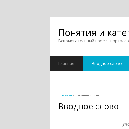
Понятия и кате
Вспомогательный проект портала
Главная
Вводное слово
Вы здесь
Главная
» Вводное слово
Вводное слово
уп