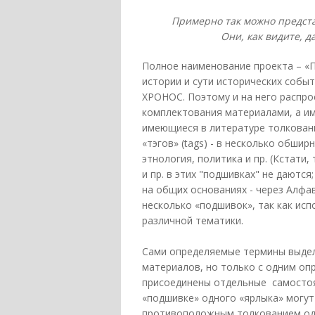
Примерно так можно предста
Они, как видите, д
Полное наименование проекта – «П
истории и сути исторических собы
ХРОНОС. Поэтому и на него распр
комплектования материалами, а им
имеющиеся в литературе толкован
«тэгов» (tags) - в несколько обши
этнология, политика и пр. (Кстат
и пр. в этих "подшивках" не даются
на общих основаниях - через Алфа
несколько «подшивок», так как исп
различной тематики.
Сами определяемые термины выдел
материалов, но только с одним оп
присоединены отдельные самостоя
«подшивке» одного «ярлыка» могут
противоположным толкованием одно