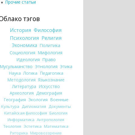
Прочие статьи
Облако тэгов
История
Философия
Психология
Религия
Экономика
Политика
Социология
Мифология
Идеология
Право
Мусульманство
Этнология
Этика
Наука
Логика
Педагогика
Методология
Языкознание
Литература
Искусство
Археология
Демография
География
Экология
Военные
Культура
Дипломатия
Документы
Китайская философия
Биология
Информатика
Антропология
Теология
Эстетика
Математика
Риторика
Мировоззрение