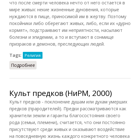
что после смерти человека нечто от него остается в
мире живых: некие жизненные дуновения, которые
нуждаются в пище, приносимой им в жертву. Поэтому
покойники либо оберегают живых, либо, если их «дурно
кормят», подстраивают им неприятности, насылают
болезни и эпидемии, а то и вступают в сонмище
призраков и демонов, преследующих людей.
Tags:
Религия
Подробнее
о Культ предков в Китае в XVIII веке
Культ предков (НиРМ, 2000)
Культ предков - поклонение душам или духам умерших
предков (прародителей). Предки рассматриваются как
хранители земли и гаранты благосостояния своего
рода (семьи, племени), считается, что они постоянно
присутствуют среди живых и оказывают воздействие
на повседневную жизнь каждого конкретного человека