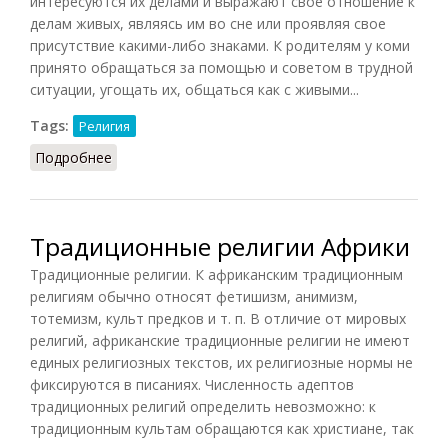
интересуются их делами и выражают свое отношение к
делам живых, являясь им во сне или проявляя свое
присутствие какими-либо знаками. К родителям у коми
принято обращаться за помощью и советом в трудной
ситуации, угощать их, общаться как с живыми...
Tags:
Религия
Подробнее
о Культ предков у коми
Традиционные религии Африки
Традиционные религии. К африканским традиционным
религиям обычно относят фетишизм, анимизм,
тотемизм, культ предков и т. п. В отличие от мировых
религий, африканские традиционные религии не имеют
единых религиозных текстов, их религиозные нормы не
фиксируются в писаниях. Численность адептов
традиционных религий определить невозможно: к
традиционным культам обращаются как христиане, так