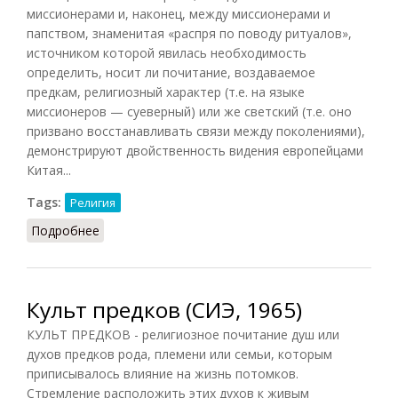
миссионерами и, наконец, между миссионерами и
папством, знаменитая «распря по поводу ритуалов»,
источником которой явилась необходимость
определить, носит ли почитание, воздаваемое
предкам, религиозный характер (т.е. на языке
миссионеров — суеверный) или же светский (т.е. оно
призвано восстанавливать связи между поколениями),
демонстрируют двойственность видения европейцами
Китая...
Tags:
Религия
Подробнее
о Культ предков в Классическом Китае
Культ предков (СИЭ, 1965)
КУЛЬТ ПРЕДКОВ - религиозное почитание душ или
духов предков рода, племени или семьи, которым
приписывалось влияние на жизнь потомков.
Стремление расположить этих духов к живым