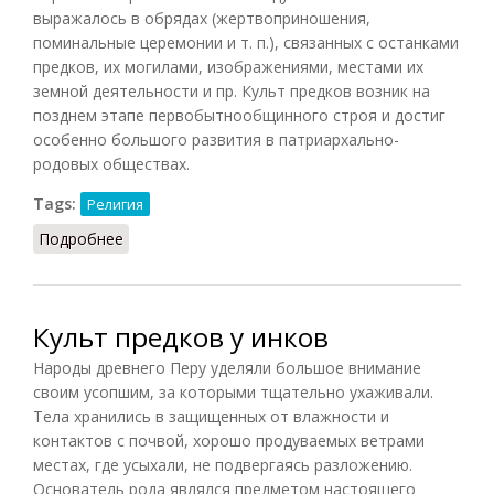
выражалось в обрядах (жертвоприношения,
поминальные церемонии и т. п.), связанных с останками
предков, их могилами, изображениями, местами их
земной деятельности и пр. Культ предков возник на
позднем этапе первобытнообщинного строя и достиг
особенно большого развития в патриархально-
родовых обществах.
Tags:
Религия
Подробнее
о Культ предков (СИЭ, 1965)
Культ предков у инков
Народы древнего Перу уделяли большое внимание
своим усопшим, за которыми тщательно ухаживали.
Тела хранились в защищенных от влажности и
контактов с почвой, хорошо продуваемых ветрами
местах, где усыхали, не подвергаясь разложению.
Основатель рода являлся предметом настоящего