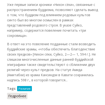
Уже первые записи хроники «Нихон сёки», связанные с
распространением буддизма, позволяют сделать вывод
о том, что буддизм под влиянием родовых культов
синто был во многом осмыслен в рамках
представлений родового строя. В указе Суйко,
например, содержится повеление почитать «три
сокровища».
В ответ на это повеление подданные стали возводить
буддийские храмы, «чтобы обеспечить благоденствие
своих предков» [Нихон сёки, Суйко, 2—2— 1, 594 г.]. Не
слишком многочисленные данные ранней буддийской
эпиграфики также свидетельствуют о сближении двух
религий через культ предков. На статуе Амида
(Амитабхи) из храма Кансиндзи в Кавати сохранилась
надпись 598 г., в которой говорится...
Tags:
Религия
Подробнее
о Буддизм и синтоизм: сближение через культ
предков