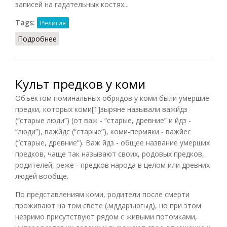
записей на гадательных костях...
Tags:
Религия
Подробнее
о Культ предков в Шан и Западном Чжоу
Культ предков у коми
Объектом поминальных обрядов у коми были умершие
предки, которых коми[1]зыряне называли важйдз
(“старые люди”) (от важ - “старые, древние” и йдз -
“люди”), важйдс (“старые”), коми-пермяки - важйес
(“старые, древние”). Важ йдз - общее название умерших
предков, чаще так называют своих, родовых предков,
родителей, реже - предков народа в целом или древних
людей вообще.
По представлениям коми, родители после смерти
проживают на том свете (.мддаръюгыд), но при этом
незримо присутствуют рядом с живыми потомками,