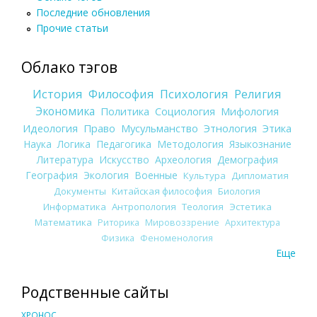
Последние обновления
Прочие статьи
Облако тэгов
История
Философия
Психология
Религия
Экономика
Политика
Социология
Мифология
Идеология
Право
Мусульманство
Этнология
Этика
Наука
Логика
Педагогика
Методология
Языкознание
Литература
Искусство
Археология
Демография
География
Экология
Военные
Культура
Дипломатия
Документы
Китайская философия
Биология
Информатика
Антропология
Теология
Эстетика
Математика
Риторика
Мировоззрение
Архитектура
Физика
Феноменология
Еще
Родственные сайты
ХРОНОС