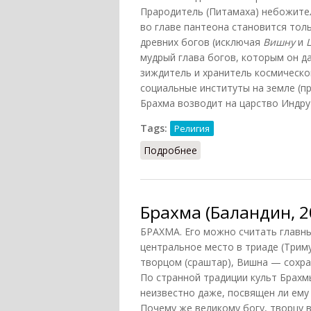
Прародитель (Питамаха) небожите
во главе пантеона становится тол
древних богов (исключая
Вишну
и
мудрый глава богов, которым он д
зиждитель и хранитель космическо
социальные институты на земле (пр
Брахма возводит на царство Индру).
Tags:
Религия
Подробнее
о Брахма (Эрман, 1996)
Брахма (Баландин, 2
БРАХМА. Его можно считать главны
центральное место в триаде (Трим
творцом (сраштар), Вишна — сохра
По странной традиции культ Брахм
неизвестно даже, посвящен ли ему 
Почему же великому богу, творцу 