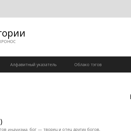
гории
 ХРОНОС
Алфавитный указатель
Облако тэгов
)
огов
индуизма
, бог — творец и отец других богов,