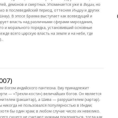
лей, демонов и смертных. Упоминается уже в
Ведах
, но
ько в послеведийский период, оттесняя
Индру
и других
Шиву
). В эпосе Брахма выступает как всеведущий и
арует власть над различными сферами мироздания,
го и морального порядка, установивший основные
ежде всего царскую власть на земле и на небе, где
..
007)
м богом индийского пантеона. Ему принадлежит
урти — «Трехли-кости») величайших богов. Он является
нителем (ракшитар), а Шива — разрушителем (хартар).
ы никогда не пользовался популярностью в Индии;
хотя бы один храм; в любом случае число их невелико.
всего сущего не считают нужным поклоняться, тогда как