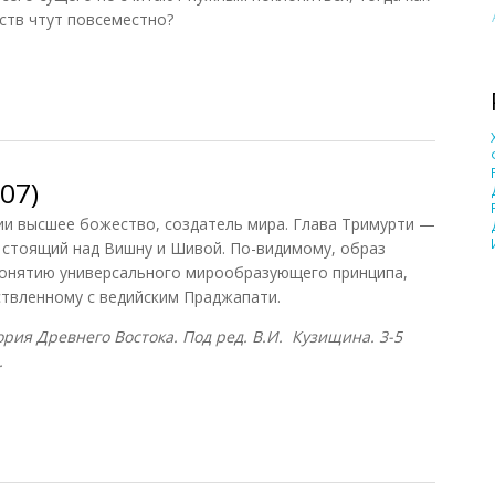
ств чтут повсеместно?
07)
07)
и высшее божество, создатель мира. Глава Тримурти —
 стоящий над Вишну и Шивой. По-видимому, образ
понятию универсального мирообразующего принципа,
твленному с ведийским Праджапати.
рия Древнего Востока. Под ред. В.И. Кузищина. 3-5
.
7)