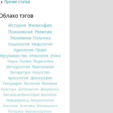
Прочие статьи
Облако тэгов
История
Философия
Психология
Религия
Экономика
Политика
Социология
Мифология
Идеология
Право
Мусульманство
Этнология
Этика
Наука
Логика
Педагогика
Методология
Языкознание
Литература
Искусство
Археология
Демография
География
Экология
Военные
Культура
Дипломатия
Документы
Китайская философия
Биология
Информатика
Антропология
Теология
Эстетика
Математика
Риторика
Мировоззрение