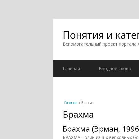
Понятия и кате
Вспомогательный проект портала
Главная
Вводное слово
Вы здесь
Главная
» Брахма
Брахма
Брахма (Эрман, 1996
БРАХМА - один из 3-х верховных б