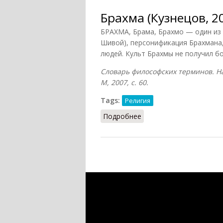
Брахма (Кузнецов, 2
БРАХМА, Брама, Брахмо — один из 
Шивой), персонификация Брахмана,
людей. Культ Брахмы не получил б
Словарь философских терминов. На
М, 2007, с. 60.
Tags:
Религия
Подробнее
о Брахма (Кузнецов, 20