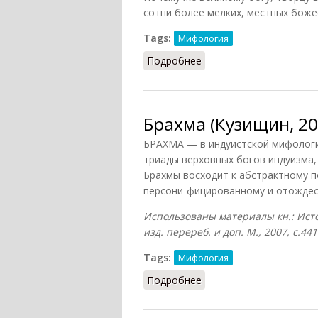
сотни более мелких, местных боже
Tags:
Мифология
Подробнее
о Брахма (Баландин, 20
Брахма (Кузищин, 20
БРАХМА — в индуистской мифологи
триады верховных богов индуизма,
Брахмы восходит к абстрактному 
персони-фицированному и отождес
Использованы материалы кн.: Исто
изд. перереб. и доп. М., 2007, с.441
Tags:
Мифология
Подробнее
о Брахма (Кузищин, 200