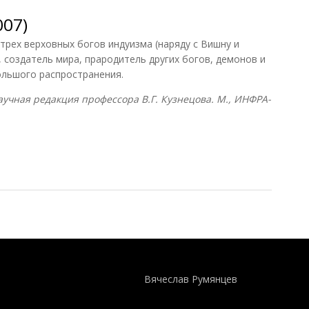
007)
трех верховных богов индуизма (наряду с Вишну и
 создатель мира, прародитель других богов, демонов и
ольшого распространения.
учная редакция профессора В.Г. Кузнецова. М., ИНФРА-
07)
Понятия И Категории - Исторический Проект ХРОНОС
WEB-редактор
Вячеслав Румянцев