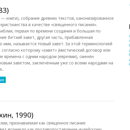
83)
о — книги), собрание древних текстов, канонизированное
христианства в качестве «священного писания».
Библии, первая по времени создания и большая по
ние Ветхий завет, другая часть, прибавленная
о ими, называется Новый завет. За этой терминологией
 согласно которому «завет» (мистический договор или
ие времена с одним народом (евреями), сменён
новым заветом, заключённым уже со всеми народами на
...
ия
3)
ин, 1990)
ии, признаваемая как священное писание
вет возникло как противопоставление иудейскому