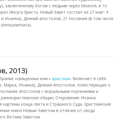
у), заключенному богом с людьми через Моисея, в то
рез Иисуса Христа. Новый Завет состоит из 27 книг: 4
 и Иоанна), Деяний апостолов, 21 послания (в том числе
 (Апокалипсиса).
ин, 1990)
в, 2013)
обрание «священных книг»
христиан
. Включает в себя
и, Марка, Иоанна), Деяния Апостолов, повествующие о
 послание апостолов с моральными поучениями и
 раннехристианских общин; Откровение Иоанна
е картины конца света и Страшного Суда. Христианские
нные книги Новым Заветом в отличие от свода
ого Ветхим Заветом.