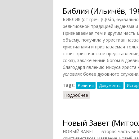
Библия (Ильичёв, 19
БИБЛИЯ (от греч. βιβλία, буквальн
религиозной традицией иудаизма и 
Признаваемая тем и другим часть 
объёму, получила у христиан назва
христианами и признаваемая тольк
стоит христианское представление,
союз), заключённый богом в древн
благодаря явлению Иисуса Христа 
условиях более духовного служения
Tags:
Религия
Документы
Истор
Подробнее
о Библия (Ильичёв, 198
Новый Завет (Митрох
НОВЫЙ ЗАВЕТ — вторая часть Библ
христианством. Название Новый За