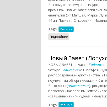
Ветхому (старому) завету (договор
время как Новый Завет заключен че
евангелий (от Матфея, Марка, Луки
14 ап. Павла) и Откровения Иоанна
Tags:
Религия
Подробнее
о Новый Завет (Митрох
Новый Завет (Лопухо
НОВЫЙ ЗАВЕТ — часть
Библии
, с
четыре
Евангелия
(от Матфея, Лук
распространении христианства: 21
поучениями об организации и быте
Богослова (
Апокалипсис
), рисующе
богословы назвали вышеперечисле
«священных книг» иудеев, именуем
Tags:
Религия