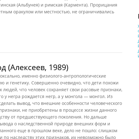
инская (Альбунея) и римская (Кармента). Прорицания
етным оракулом или местностью, не ограничивались
 (Алексеев, 1989)
доксально, именно физиолого-антропологические
ю и генетику. Совершенно очевидно, что дети похожи
х людей, что человек сохраняет свои расовые признаки,
о у негра рождается негр, а у монгола — монгол. Из
сделать вывод, что внешние особенности человеческого
 признаки, не приобретены в процессе жизни данного
дству от предшествующего поколения. Но дальше
ывода о наследственной природе внешних форм и
еланного еще в прошлом веке, дело не пошло: слишком
 по наследству этих признаков, их невозможно было