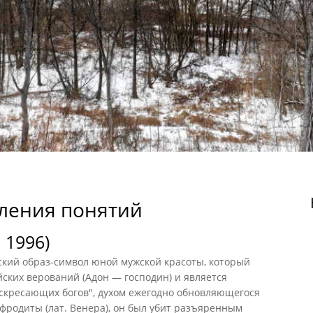
ления понятий
 1996)
ий образ-символ юной мужской красоты, который
ских верований (Адон — господин) и является
кресающих богов", духом ежегодно обновляющегося
фродиты (лат. Венера), он был убит разъяренным