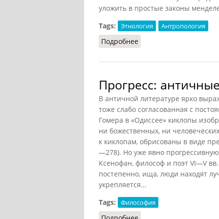
уложить в простые законы менделе
Tags:
Этнология
Антропология
Подробнее
о Генетический подход 
Прогресс: античны
В античной литературе ярко выра
тоже слабо согласованная с посто
Гомера в «Одиссее» киклопы изоб
ни божественных, ни человеческих
к киклопам, обрисованы в виде пр
—278). Но уже явно прогрессивну
Ксенофан, философ и поэт VI—V вв. 
постепенно, ища, люди находят лу
укрепляется...
Tags:
Философия
Подробнее
о Прогресс: античные 