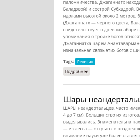
паломничества. Джаганнатх находит
Баладэвой) и сестрой Субхадрой. 
идолами высотой около 2 метров,
(Джаганнатх — черного цвета, Бала
свидетельствует о древних абориг
упоминания о тройке богов относя
Джаганнатха царем Анантавармано
изначальная связь этих богов с ш
Tags:
Религия
Подробнее
о Джаганнатх
Шары неандерталь
ШАРЫ неандертальцев, часто имею
4 до 7 см). Большинство их изгото
выделывались. Знаменательна нах
— из лесса — открыты в позднеаш
внимание науки уже более ста лет 