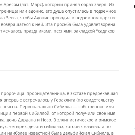
 Аресом (лат. Марс), который принял образ зверя. Из
треница) или адонис. его душа опустилась в подземное
ла Зевса, чтобы Адонис проводил в подземном царстве
ы возвращаться к ней. Эта просьба была удовлетворена,
тмечалось праздниками, песнями, закладкой "садиков
996)
 пророчица, прорицательница, в экстазе предрекавшая
я впервые встречалось у Гераклита (по свидетельству
го неясна. Первоначально Сибилла — собственное имя
иции первой Сибиллой, от которой получили свое имя
а, дочь Дардана и Несо. В эллинистическое и римское
вух, четырех, десяти сибиллах, которых называли по
ции наиболее известной была дельфийская Сибилла, в