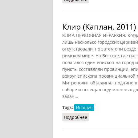
Клир (Каплан, 2011)
КЛИР, ЦЕРКОВНАЯ ИЕРАРХИЯ. Когда 
лишь несколько городских церквей
отсутствовали, но затем они везд
римском мире. На Востоке, где на
полагался один епископ на город и
пункты составляли провинции, еп
вокруг епископа провинциальной 
Митрополит объединял подчиненн
соборе и посещал подчиненных дл
задач...
Tags:
История
Подробнее
о Клир (Каплан, 2011)