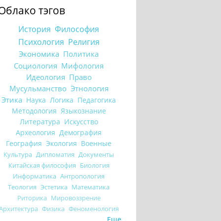
Облако тэгов
История
Философия
Психология
Религия
Экономика
Политика
Социология
Мифология
Идеология
Право
Мусульманство
Этнология
Этика
Наука
Логика
Педагогика
Методология
Языкознание
Литература
Искусство
Археология
Демография
География
Экология
Военные
Культура
Дипломатия
Документы
Китайская философия
Биология
Информатика
Антропология
Теология
Эстетика
Математика
Риторика
Мировоззрение
Архитектура
Физика
Феноменология
Еще