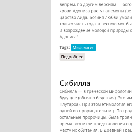
вепрем, по другим версиям — богом
крови Адониса растут анемоны (ве
царство Аида. Богиня любви умоли
только часть года, а весною мог б
и возрождение молодой природы о
Адониса"...
Tags:
Мифология
Подробнее
о Адонис (Бидерманн, 1
Сибилла
Сибилла — в греческой мифологии
будущее (обычно бедствия). Это им
Плутарха). При этом этимология е
одной из прорицательниц. По трад
остальные пророчицы, была троянк
время возникли представления о д
месту их обитания. В Древней Гре