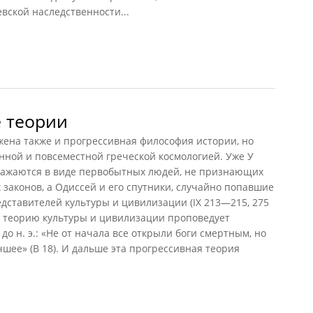
вской наследственности...
(Алексеев, 1989)
е теории
жена также и прогрессивная философия истории, но
янной и повсеместной греческой космологией. Уже У
ражаются в виде первобытных людей, не признающих
 законов, а Одиссей и его спутники, случайно попавшие
едставителей культуры и цивилизации (IX 213—215, 275
ю теорию культуры и цивилизации проповедует
до н. э.: «Не от начала все открыли боги смертным, но
чшее» (В 18). И дальше эта прогрессивная теория
теории