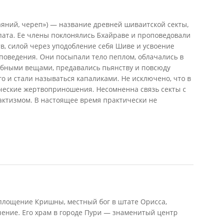
яний, череп») — название древней шиваитской секты,
пата. Ее члены поклонялись Бхайраве и проповедовали
в, силой через уподобление себя Шиве и усвоение
оведения. Они посыпали тело пеплом, облачались в
обными вещами, предавались пьянству и повсюду
го и стали называться капаликами. Не исключено, что в
еческие жертвоприношения. Несомненна связь секты с
ктизмом. В настоящее время практически не
лощение Кришны, местный бог в штате Орисса,
ние. Его храм в городе Пури — знаменитый центр