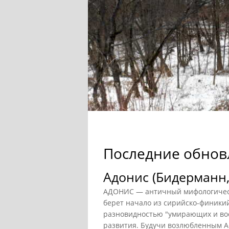
Последние обнов
Адонис (Бидерманн,
АДОНИС — античный мифологическ
берет начало из сирийско-финикий
разновидностью "умирающих и вос
развития. Будучи возлюбленным А