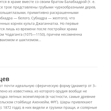
ся в храме вместе со своим братом Балабхадрой (т. е.
Все трое представлены грубыми чуркообразными дерев,
 большеглазыми, примитивно раскрашенными
бхадра — белого, Субхадра — желтого), что
енных корнях культа Джаганнатха. Но первые
тся лишь ко времени после постройки храма
м Чодаганга (1075—1150), причем несомненна
иваизмом и шактизмом...
цев
т почти идеальную сферическую форму (диаметр от 3–
влено из известняка, из которого орудия вообще не
одка лепных экземпляров (в частности, самые древние
ельском стойбище Ахенхейм, ФРГ). Шары привлекают
(с 1872 года), в них видели и грузики пращи, и солярные