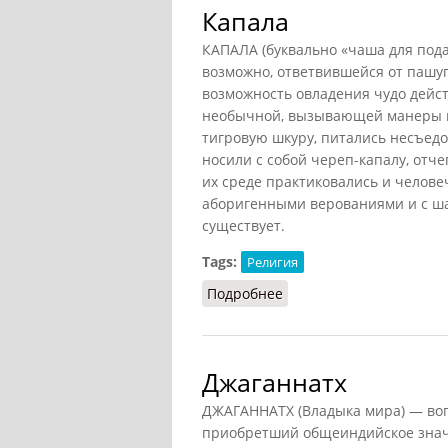
Капала
КАПАЛА (буквально «чаша для пода
возможно, ответвившейся от пашу
возможность овладения чудо дейст
необычной, вызывающей манеры п
тигровую шкуру, питались несъед
носили с собой череп-капалу, отче
их среде практиковались и челов
аборигенными верованиями и с ша
существует.
Tags:
Религия
Подробнее
о Капала
Джаганнатх
ДЖАГАННАТХ (Владыка мира) — воп
приобретший общеиндийское значе