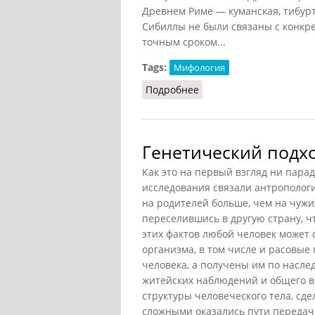
Древнем Риме — куманская, тибурт
Сибиллы не были связаны с конкр
точным сроком...
Tags:
Мифология
Подробнее
о Сибилла
Генетический подход
Как это на первый взгляд ни пара
исследования связали антропологи
на родителей больше, чем на чужи
переселившись в другую страну, чт
этих фактов любой человек может 
организма, в том числе и расовые
человека, а получены им по насле
житейских наблюдений и общего в
структуры человеческого тела, сд
сложными оказались пути передачи