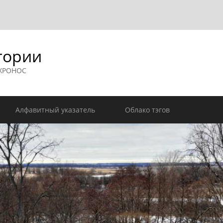
гории
 ХРОНОС
Алфавитный указатель
Облако тэгов