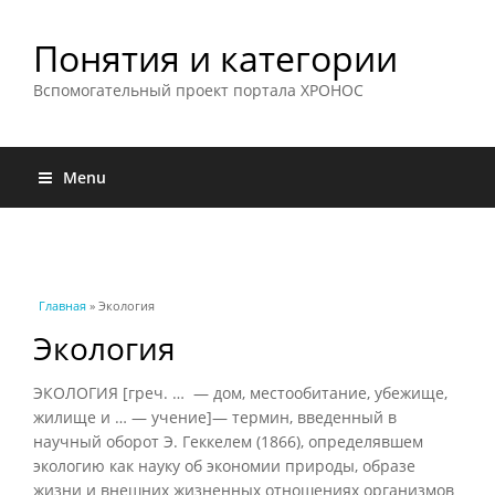
Понятия и категории
Вспомогательный проект портала ХРОНОС
Menu
Вы здесь
Главная
» Экология
Экология
ЭКОЛОГИЯ [греч. … — дом, местообитание, убежище,
жилище и … — учение]— термин, введенный в
научный оборот Э. Геккелем (1866), определявшем
экологию как науку об экономии природы, образе
жизни и внешних жизненных отношениях организмов