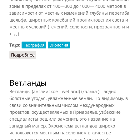
зоны в пределах от 100—300 до 1000— 4000 метров в
зависимости от местных изменений глубины перегиба
шельфа, широтных колебаний проникновения света и
местных условий (течений, солености, прозрачности и
т. д.)...
Tags:
География
Экология
Подробнее
о Батиальная зона
Ветланды
Ветланды (английское - wetland) (калька ) - водно-
болотные угодья, увлажненные земли. По-видимому, в
связи со значительным числом международных
проектов, осуществляемых в Приаралье, узбекские
специалисты решили заменить это название на
западный манер. Экосистема ветландов широко
используется местным населением в качестве
источников растительного сырья (тростника) ,