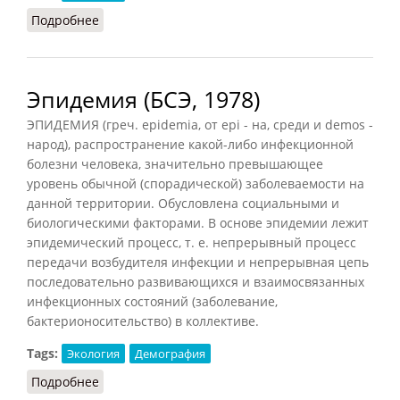
Подробнее
о Национальный парк (Трёшников, 1988)
Эпидемия (БСЭ, 1978)
ЭПИДЕМИЯ (греч. epidemia, от epi - на, среди и demos -
народ), распространение какой-либо инфекционной
болезни человека, значительно превышающее
уровень обычной (спорадической) заболеваемости на
данной территории. Обусловлена социальными и
биологическими факторами. В основе эпидемии лежит
эпидемический процесс, т. е. непрерывный процесс
передачи возбудителя инфекции и непрерывная цепь
последовательно развивающихся и взаимосвязанных
инфекционных состояний (заболевание,
бактерионосительство) в коллективе.
Tags:
Экология
Демография
Подробнее
о Эпидемия (БСЭ, 1978)