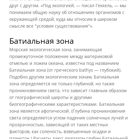
друг с другом. «Под экологией, — писал Геккель, — мы
понимаем общую науку об отношениях организмов с
окружающей средой, куда мы относим в широком
смысле все "условия существования"».
Батиальная зона
Морская экологическая зона, занимающая
промежуточное положение между материковой
отмелью и ложем океана, известна под названием
Батиальная зона (от греческого bathys — глубокий).
Подобно другим экологическим зонам, Батиальная
зона определяется не только глубиной, но также
проникновением света, что зависит главным образом
от географической широты и другими
биогеографическими характеристиками. Батиальная
зона является афотической. (Глубина проникновения
света определяется углом падения солнечных лучей и
прозрачностью, зависящей от таких местных
факторов, как соленость, взвешенные осадки и
планктон.) Расчеты дают диапазон глубин Батиальной