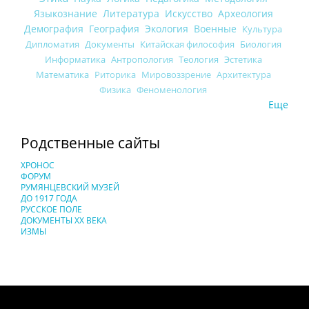
Языкознание
Литература
Искусство
Археология
Демография
География
Экология
Военные
Культура
Дипломатия
Документы
Китайская философия
Биология
Информатика
Антропология
Теология
Эстетика
Математика
Риторика
Мировоззрение
Архитектура
Физика
Феноменология
Еще
Родственные сайты
ХРОНОС
ФОРУМ
РУМЯНЦЕВСКИЙ МУЗЕЙ
ДО 1917 ГОДА
РУССКОЕ ПОЛЕ
ДОКУМЕНТЫ XX ВЕКА
ИЗМЫ