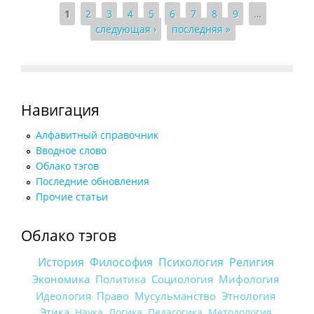
Страницы
1
2
3
4
5
6
7
8
9
…
следующая ›
последняя »
Навигация
Алфавитный справочник
Вводное слово
Облако тэгов
Последние обновления
Прочие статьи
Облако тэгов
История
Философия
Психология
Религия
Экономика
Политика
Социология
Мифология
Идеология
Право
Мусульманство
Этнология
Этика
Наука
Логика
Педагогика
Методология