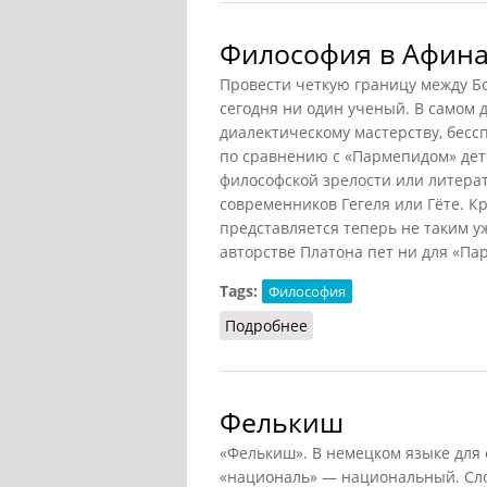
Философия в Афинах
Провести четкую границу между Б
сегодня ни один ученый. В самом 
диалектическому мастерству, бессп
по сравнению с «Пармепидом» дет
философской зрелости или литерату
современников Гегеля или Гёте. 
представляется теперь не таким у
авторстве Платона пет ни для «Пар
Tags:
Философия
Подробнее
о Философия в Афинах (
Фелькиш
«Фелькиш». В немецком языке для
«националь» — национальный. Сл