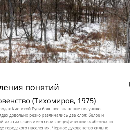
ления понятий
овенство (Тихомиров, 1975)
ородах Киевской Руси большое значение получило
ядах довольно резко различались два слоя: белое и
й из этих слоев имел свои специфические особенности
де городского населения. Черное духовенство сильно