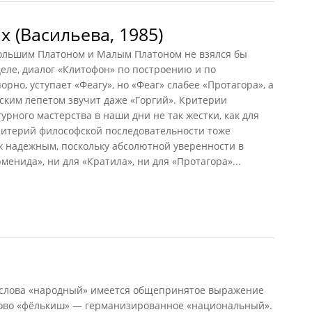
 (Васильева, 1985)
ольшим Платоном и Малым Платоном не взялся бы
деле, диалог «Клитофон» по построению и по
орно, уступает «Феагу», но «Феаг» слабее «Протагора», а
ским лепетом звучит даже «Горгий». Критерии
рного мастерства в наши дни не так жестки, как для
Критерий философской последовательности тоже
ж надежным, поскольку абсолютной уверенности в
менида», ни для «Кратила», ни для «Протагора»...
Васильева, 1985)
 слова «народный» имеется общепринятое выражение
ово «фёлькиш» — германизированное «национальный».