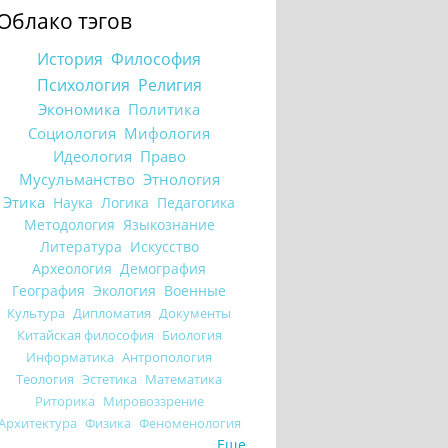
Облако тэгов
История
Философия
Психология
Религия
Экономика
Политика
Социология
Мифология
Идеология
Право
Мусульманство
Этнология
Этика
Наука
Логика
Педагогика
Методология
Языкознание
Литература
Искусство
Археология
Демография
География
Экология
Военные
Культура
Дипломатия
Документы
Китайская философия
Биология
Информатика
Антропология
Теология
Эстетика
Математика
Риторика
Мировоззрение
Архитектура
Физика
Феноменология
Еще