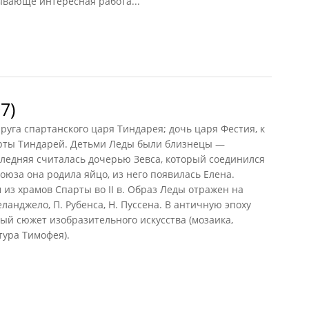
ывающе интересная работа...
7)
руга спартанского царя Тиндарея; дочь царя Фестия, к
арты Тиндарей. Детьми Леды были близнецы —
следняя считалась дочерью Зевса, который соединился
союза она родила яйцо, из него появилась Елена.
 из храмов Спарты во II в. Образ Леды отражен на
анджело, П. Рубенса, Н. Пуссена. В античную эпоху
й сюжет изобразительного искусства (мозаика,
тура Тимофея).