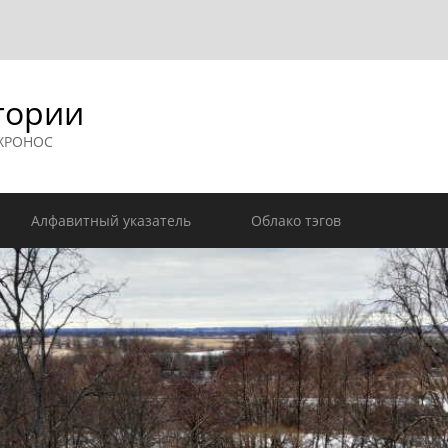
гории
 ХРОНОС
Алфавитный указатель
Облако тэгов