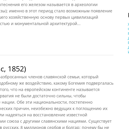
вытеснения его железом называется в археологии
зы); именно в этот период стало возможным появление
шего хозяйственную основу первых цивилизаций
остью и монументальной архитектурой...
2004)
, 1852)
разбросанных членов славянской семьи, который
одобному же воздействию, какому Богемия подвергалась
того, что на европейском континенте называется
орватия не были достаточно сильны, чтобы
 нации. Обе эти национальности, постепенно
ческих причин, неизбежно ведущих к поглощению их
ли надеяться на восстановление известной
вии союза с другими славянскими нациями. Существует
 русских, 8 миллионов сербов и болгар; почему бы не