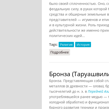
было своей сплоченностью. Оно, с
феодальную силу, в руках которо
средства и обширные земельные в
представителей — игуменов и епи
и в культурной жизни. Роль прихо
действительности же именно прих
политических идей...
Tags:
Религия
История
Подробнее
о Белое и черное духов
Бронза (Таруашвили
Бронза. Представляющая собой спл
металлов (в древности — олова), б
тысячелетий до н. э. в
Передней Аз
употреблявшейся ранее медью — т
холодной обработке) и функционал
бурного развития техники и произ