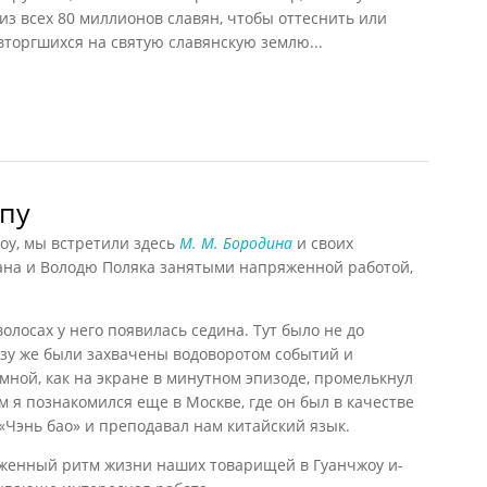
з всех 80 миллионов славян, чтобы оттеснить или
торгшихся на святую славянскую землю...
 1852)
пу
у, мы встретили здесь
М. М. Бородина
и своих
на и Володю Поляка занятыми напряженной работой,
волосах у него появилась седина. Тут было не до
азу же были захвачены водоворотом событий и
мной, как на экране в минутном эпизоде, промелькнул
 я познакомился еще в Москве, где он был в качестве
«Чэнь бао» и преподавал нам китайский язык.
женный ритм жизни наших товарищей в Гуанчжоу и-