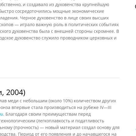
обственно, и создавало из духовенства крупнейшую
й быстро сосредоточились мощные экономические
ладения. Черное духовенство в лице своих высших
скопов — играло важную роль в политических событиях
дского духовенства была с внешней стороны скромнее. В
одское духовенство служило проводником церковных и
енство (Тихомиров, 1975)
, 2004)
ав меди с небольшим (около 10%) количеством других
ронза впервые стала производиться на рубеже IV—III
ии
. Благодаря своим преимуществам перед
ехнологическим (легкоплавкость и податливость
ьному (прочность) — новый материал создал основу для
водства. Период от его появления и до начавшегося на