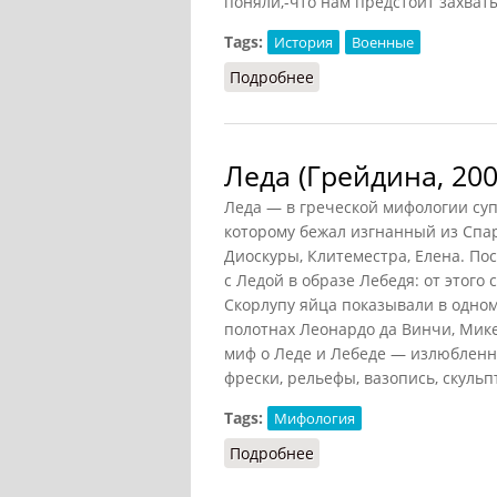
поняли,-что нам предстоит захват
Tags:
История
Военные
Подробнее
о Военная школа Вампу
Леда (Грейдина, 200
Леда — в греческой мифологии суп
которому бежал изгнанный из Сп
Диоскуры, Клитеместра, Елена. По
с Ледой в образе Лебедя: от этого 
Скорлупу яйца показывали в одном
полотнах Леонардо да Винчи, Микел
миф о Леде и Лебеде — излюбленны
фрески, рельефы, вазопись, скульп
Tags:
Мифология
Подробнее
о Леда (Грейдина, 2007)