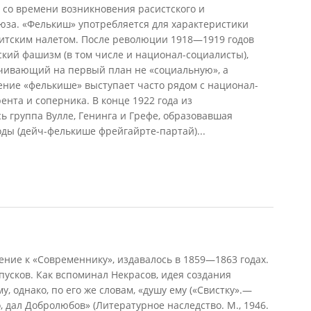
х со времени возникновения расистского и
юза. «Фелькиш» употребляется для характеристики
митским налетом. После революции 1918—1919 годов
кий фашизм (в том числе и национал-социалисты),
чивающий на первый план не «социальную», а
ние «фелькише» выступает часто рядом с национал-
ента и соперника. В конце 1922 года из
 группа Вулле, Генинга и Грефе, образовавшая
ды (дейч-фелькише фрейгайрте-партай)...
ние к «Современнику», издавалось в 1859—1863 годах.
пусков. Как вспоминал Некрасов, идея создания
, однако, по его же словам, «душу ему («Свистку».—
 дал Добролюбов» (Литературное наследство. М., 1946.