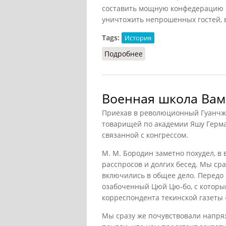
составить мощную конфедерацию и
уничтожить непрошенных гостей, в
Tags:
История
Подробнее
о Панславизм (Энгельс,
Военная школа Вам
Приехав в революционный Гуанчжо
товарищей по академии Яшу Герма
связанной с конгрессом.
М. М. Бородин заметно похудел, в 
расспросов и долгих бесед. Мы ср
включились в общее дело. Передо 
озабоченный Цюй Цю-бо, с которым
корреспондента текинской газеты 
Мы сразу же почувствовали напря