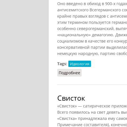
Оно введено в обиход в 900-х года
антисемитского Всегерманского со
крайне правых взглядов с антисе
этим термином пользуется германс
особенно северогерманский, выпя
«национальную» демагогию. Движе
социализмом в качестве его конкур
консервативной партии выделилась
немецкую народную, партию свобо
Tags:
Идеология
Подробнее
о Фелькиш
Свисток
«Свисток» — сатирическое приложе
Всего появилось на свет девять вы
«Свистка» принадлежала ему самому
Примечание составителя), конечно,