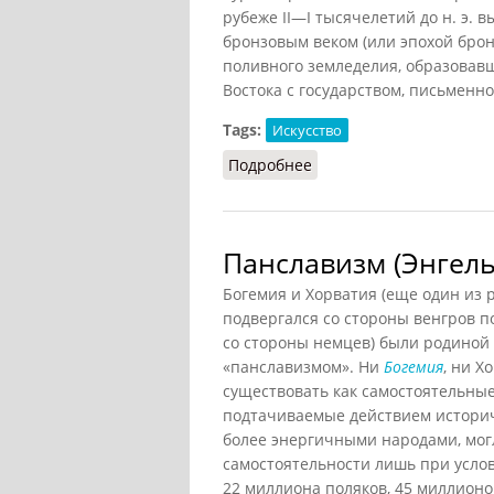
рубеже II—I тысячелетий до н. э. 
бронзовым веком (или эпохой брон
поливного земледелия, образовав
Востока с государством, письменн
Tags:
Искусство
Подробнее
о Бронза (Таруашвили, 
Панславизм (Энгельс
Богемия и Хорватия (еще один из 
подвергался со стороны венгров п
со стороны немцев) были родиной 
«панславизмом». Ни
Богемия
, ни Х
существовать как самостоятельные
подтачиваемые действием истори
более энергичными народами, мог
самостоятельности лишь при усло
22 миллиона поляков, 45 миллионов