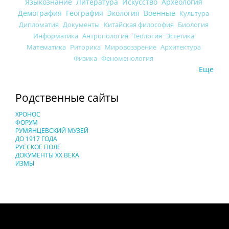
Языкознание
Литература
Искусство
Археология
Демография
География
Экология
Военные
Культура
Дипломатия
Документы
Китайская философия
Биология
Информатика
Антропология
Теология
Эстетика
Математика
Риторика
Мировоззрение
Архитектура
Физика
Феноменология
Еще
Родственные сайты
ХРОНОС
ФОРУМ
РУМЯНЦЕВСКИЙ МУЗЕЙ
ДО 1917 ГОДА
РУССКОЕ ПОЛЕ
ДОКУМЕНТЫ XX ВЕКА
ИЗМЫ
Понятия И Категории - Исторический Проект ХРОНОС