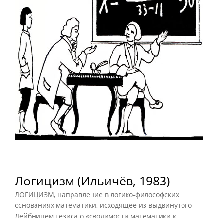
Логицизм (Ильичёв, 1983)
ЛОГИЦИЗМ, направление в логико-философских
основаниях математики, исходящее из выдвинутого
Лейбницем тезиса о «сводимости математики к