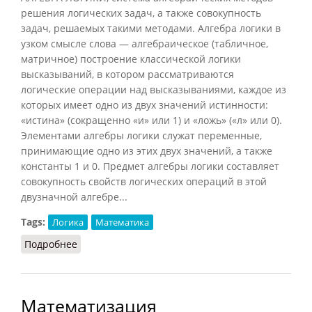
решения логических задач, а также совокупность
задач, решаемых такими методами. Алгебра логики в
узком смысле слова — алгебраическое (табличное,
матричное) построение классической логики
высказываний, в котором рассматриваются
логические операции над высказываниями, каждое из
которых имеет одно из двух значений истинности:
«истина» (сокращенно «и» или 1) и «ложь» («л» или 0).
Элементами алгебры логики служат переменные,
принимающие одно из этих двух значений, а также
константы 1 и 0. Предмет алгебры логики составляет
совокупность свойств логических операций в этой
двузначной алгебре...
Tags:
Логика
Математика
Подробнее
о Алгебра логики
Математизация