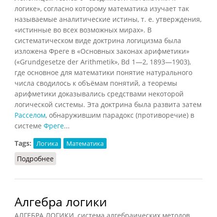
логике», согласно которому математика изучает так
называемые аналитические истины, т. е. утверждения,
«истинные во всех возможных мирах». В
систематическом виде доктрина логицизма была
изложена Фреге в «Основных законах арифметики»
(«Grundgesetze der Arithmetik», Bd 1—2, 1893—1903),
где основное для математики понятие натурального
числа сводилось к объёмам понятий, а теоремы
арифметики доказывались средствами некоторой
логической системы. Эта доктрина была развита затем
Расселом
, обнаружившим парадокс (противоречие) в
системе
Фреге
...
Tags:
Логика
Математика
Подробнее
о Логицизм (Ильичёв, 1983)
Алгебра логики
АЛГЕБРА ЛОГИКИ, система алгебраических методов