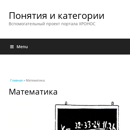
Понятия и категории
Вспомогательный проект портала ХРОНОС
Menu
Вы здесь
Главная
» Математика
Математика