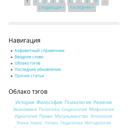
Страницы
1
2
3
4
5
6
7
8
9
…
следующая ›
последняя »
Навигация
Алфавитный справочник
Вводное слово
Облако тэгов
Последние обновления
Прочие статьи
Облако тэгов
История
Философия
Психология
Религия
Экономика
Политика
Социология
Мифология
Идеология
Право
Мусульманство
Этнология
Этика
Наука
Логика
Педагогика
Методология