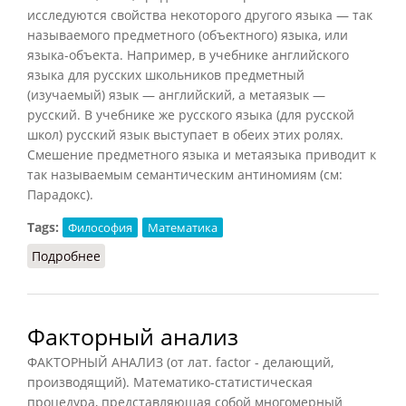
исследуются свойства некоторого другого языка — так
называемого предметного (объектного) языка, или
языка-объекта. Например, в учебнике английского
языка для русских школьников предметный
(изучаемый) язык — английский, а метаязык —
русский. В учебнике же русского языка (для русской
школ) русский язык выступает в обеих этих ролях.
Смешение предметного языка и метаязыка приводит к
так называемым семантическим антиномиям (см:
Парадокс).
Tags:
Философия
Математика
Подробнее
о Метаязык (Ильичёв, 1983)
Факторный анализ
ФАКТОРНЫЙ АНАЛИЗ (от лат. factor - делающий,
производящий). Математико-статистическая
процедура, представляющая собой многомерный