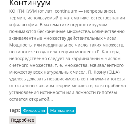
Континуум
КОНТИНУУМ (от лат. continuum — непрерывное),
термин, используемый в математике, естествознании
и философии. В математике под континуумом
понимаются бесконечные множества, количественно
эквивалентные множеству действительных чисел.
Мощность, или кардинальное число, таких множеств,
по гипотезе создателя теории множеств Г. Кантора,
непосредственно следует за кардинальным числом
счётного множества, т. е. множества, эквивалентного
множеству всех натуральных чисел. П. Коэну (США)
удалось доказать независимость континуум-гипотезы
от остальных аксиом теории множеств, хотя проблема
установления истинности или ложности гипотезы
остаётся открытой...
Tags:
Философия
Математика
Подробнее
о Континуум