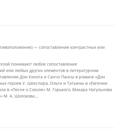
ий, 1966)
противоположение) — сопоставление контрастных или
тезой понимают любое сопоставление
ий или любых других элементов в литературном
тавления Дон Кихота и Санчо Пансы в романе «Дон
ных героев У. Шекспира, Ольги и Татьяны в «Евгении
ола в «Песне о Соколе» М. Горького, Макара Нагульнова
 М. А. Шолохова...