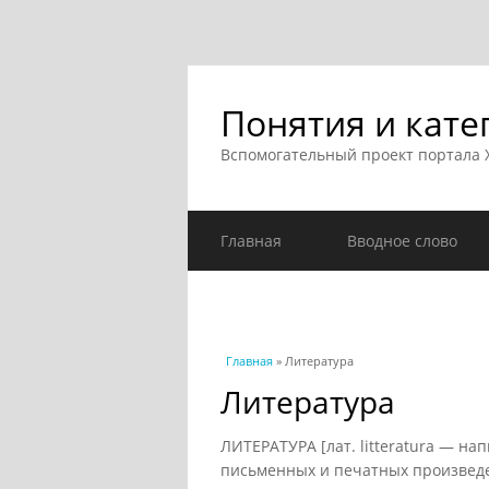
Понятия и кате
Вспомогательный проект портала
Главная
Вводное слово
Вы здесь
Главная
» Литература
Литература
ЛИТЕРАТУРА [лат. litteratura — н
письменных и печатных произведен