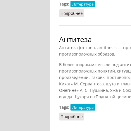
Tags:
Литература
Подробнее
о Эпиграмма (Квятковск
Антитеза
Антитеза (от греч. antithesis — 
противоположных образов.
В более широком смысле под анти
противоположных понятий, ситуац
произведении. Таковы противопос
Кихот» М. Сервантеса, шута и глав
Онегине» А. С. Пушкина, Ужа и Сок
и деда Щукаря в «Поднятой целине»
Tags:
Литература
Подробнее
о Антитеза