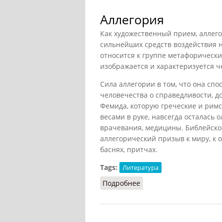
Аллегория
Как художественный прием, аллегор
сильнейших средств воздействия н
относится к группе метафорических
изображается и характеризуется ч
Сила аллегории в том, что она спо
человечества о справедливости, д
Фемида, которую греческие и рим
весами в руке, навсегда осталась
врачевания, медицины. Библейско
аллегорический призыв к миру, к 
баснях, притчах.
Tags:
Литература
Подробнее
о Аллегория