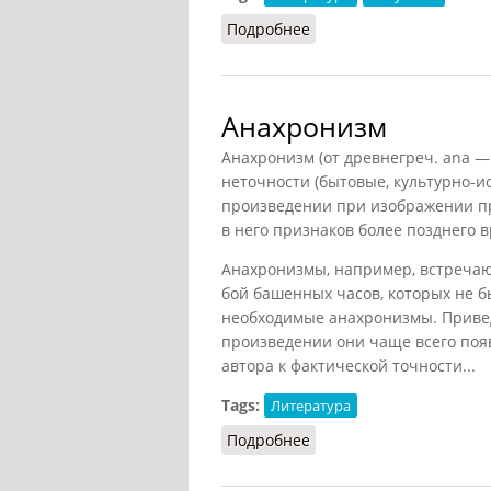
Подробнее
о Авангардизм (СЛТ, 19
Анахронизм
Анахронизм (от древнегреч. ana —
неточности (бытовые, культурно-ис
произведении при изображении пр
в него признаков более позднего 
Анахронизмы, например, встречаю
бой башенных часов, которых не 
необходимые анахронизмы. Привед
произведении они чаще всего поя
автора к фактической точности...
Tags:
Литература
Подробнее
о Анахронизм