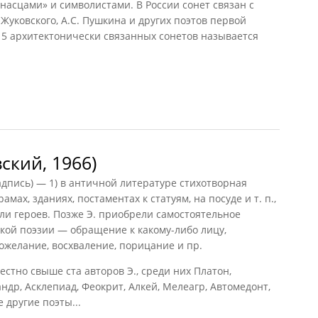
рнасцами» и символистами. В России сонет связан с
 Жуковского, А.С. Пушкина и других поэтов первой
 15 архитектонически связанных сонетов называется
ский, 1966)
дпись) — 1) в античной литературе стихотворная
амах, зданиях, постаментах к статуям, на посуде и т. п.,
ли героев. Позже Э. приобрели самостоятельное
кой поэзии — обращение к какому-либо лицу,
ожелание, восхваление, порицание и пр.
стно свыше ста авторов Э., среди них Платон,
андр, Асклепиад, Феокрит, Алкей, Мелеагр, Автомедонт,
 другие поэты...