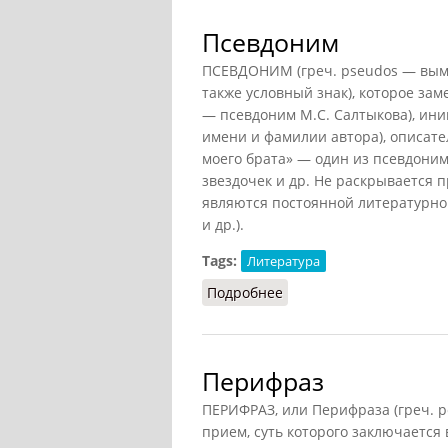
Псевдоним
ПСЕВДОНИМ (греч. pseudos — вым
также условный знак), которое за
— псевдоним М.С. Салтыкова), ини
имени и фамилии автора), описат
моего брата» — один из псевдоним
звездочек и др. Не раскрывается 
являются постоянной литературной
и др.).
Tags:
Литература
Подробнее
о Псевдоним
Перифраз
ПЕРИФРАЗ, или Перифраза (греч. p
прием, суть которого заключается