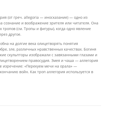
ия (от греч. allegoria — иносказание) — одно из
а сознание и воображение зрителя или читателя. Она
 тропов (см. Тропы и фигуры), когда одно явление
ерез другое.
собна на долгие века олицетворять понятия
обре, зле, различных нравственных качествах. Богиня
ские скульпторы изображали с завязанными глазами и
 олицетворением правосудия. Змея и чаша — аллегория
е изречение: «Перекуем мечи на орала» —
окончанию войн. Как троп аллегория используется в