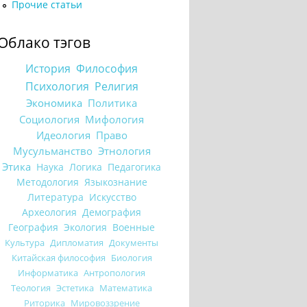
Прочие статьи
Облако тэгов
История
Философия
Психология
Религия
Экономика
Политика
Социология
Мифология
Идеология
Право
Мусульманство
Этнология
Этика
Наука
Логика
Педагогика
Методология
Языкознание
Литература
Искусство
Археология
Демография
География
Экология
Военные
Культура
Дипломатия
Документы
Китайская философия
Биология
Информатика
Антропология
Теология
Эстетика
Математика
Риторика
Мировоззрение