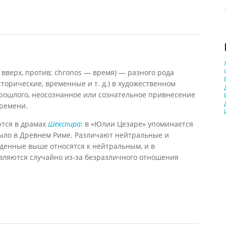
74)
 вверх, против; сhгоnоs — время) — разного рода
торические, временные и т. д.) в художественном
ошлого, неосознанное или сознательное привнесение
времени.
тся в драмах
Шекспира
: в «Юлии Цезаре» упоминается
было в Древнем Риме. Различают нейтральные и
енные выше относятся к нейтральным, и в
вляются случайно из-за безразличного отношения