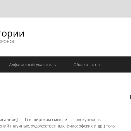
гории
 ХРОНОС
Алфавитный указатель
Облако тэгов
аписанное] — 1) в широком смысле — совокупность
ий (научных, художественных, философских и др.) того