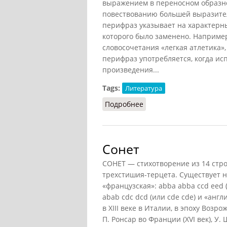
выражением в переносном образн
повествованию большей выразител
перифраз указывает на характерн
которого было заменено. Наприме
словосочетания «легкая атлетика»,
перифраз употребляется, когда ис
произведения...
Tags:
Литература
Подробнее
о Перифраз
Сонет
СОНЕТ — стихотворение из 14 стро
трехстишия-терцета. Существует 
«французская»: abba abba ccd eed 
abab cdc dcd (или cde cde) и «англ
в XIII веке в Италии, в эпоху Возр
П. Ронсар во Франции (XVI век), У.