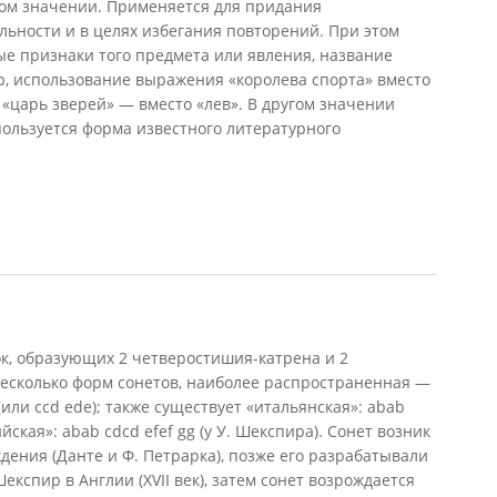
ом значении. Применяется для придания
ьности и в целях избегания повторений. При этом
ые признаки того предмета или явления, название
р, использование выражения «королева спорта» вместо
 «царь зверей» — вместо «лев». В другом значении
пользуется форма известного литературного
к, образующих 2 четверостишия-катрена и 2
несколько форм сонетов, наиболее распространенная —
(или ccd ede); также существует «итальянская»: abab
ийская»: abab cdcd efef gg (у У. Шекспира). Сонет возник
ождения (Данте и Ф. Петрарка), позже его разрабатывали
 Шекспир в Англии (XVII век), затем сонет возрождается