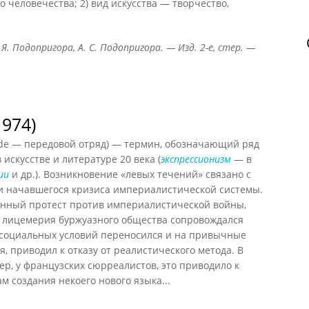
о человечества; 2) вид искусства — творчество,
 Я. Подопригора, А. С. Подопригора. — Изд. 2-е, стер. —
1974)
de — передовой отряд) — термин, обозначающий ряд
искусстве и литературе 20 века (
экспрессионизм
— в
ии
и др.). Возникновение «левых течений» связано с
и начавшегося кризиса империалистической системы.
енный протест против империалистической войны,
в лицемерия буржуазного общества сопровождался
в социальных условий переносился и на привычные
 приводил к отказу от реалистического метода. В
р, у французских сюрреалистов, это приводило к
м создания некоего нового языка...