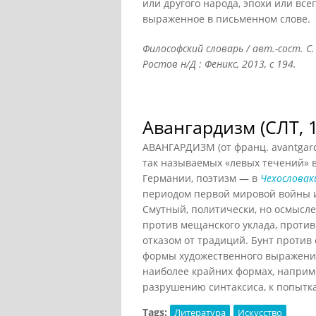
или другого народа, эпохи или всег
выраженное в письменном слове.
Философский словарь / авт.-сост. С.
Ростов н/Д : Феникс, 2013, с 194.
Авангардизм (СЛТ, 
АВАНГАРДИЗМ (от франц. avantgar
так называемых «левых течений» в 
Германии, поэтизм — в
Чехословак
периодом первой мировой войны 
Смутный, политически, но осмысл
против мещанского уклада, проти
отказом от традиций. Бунт проти
формы художественного выражения,
наиболее крайних формах, наприме
разрушению синтаксиса, к попытка
Tags:
Литература
Искусство