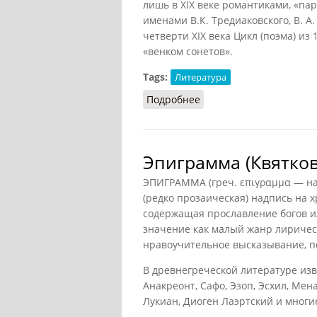
лишь в XIX веке романтиками, «па
именами В.К. Тредиаковского, В. А.
четверти XIX века Цикл (поэма) из
«венком сонетов».
Tags:
Литература
Подробнее
о Сонет
Эпиграмма (Квятков
ЭПИГРАММА (греч. επιγραμμα — на
(редко прозаическая) надпись на хр
содержащая прославление богов и
значение как малый жанр лиричес
нравоучительное высказывание, п
В древнегреческой литературе изве
Анакреонт, Сафо, Эзоп, Эсхил, Мен
Лукиан, Диоген Лаэртский и многие