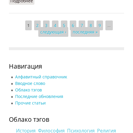
Подробнее
о Педагогическая ситуация
Страницы
1
2
3
4
5
6
7
8
9
…
следующая ›
последняя »
Навигация
Алфавитный справочник
Вводное слово
Облако тэгов
Последние обновления
Прочие статьи
Облако тэгов
История
Философия
Психология
Религия