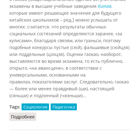
экзамены в высшие учебные заведения
Китая
,
которые имеют решающее значение для будущего
китайских школьников – ред.] можно услышать от
многих: считается, что результаты обычных
социальных состязаний определяются заранее, «за
кулисами», благодаря связям, или гуаньси, поэтому
подобные конкурсы пустые (сюй), фальшивые (сюйцзя)
или поддельные (цзоцзя). Оценки гаокао, наоборот,
выставляются во время экзамена, то есть публично,
открыто, «на авансцене», в соответствии с
универсальными, основанными на
правилах, показателями заслуг. Следовательно, гаокао
— более или менее правдивый (
ши
), настоящий
(сяньши) и подлинный (чжэньши)...
Tags:
Социология
Педагогика
Подробнее
о Миф меритократии (Хоулетт, 2023)