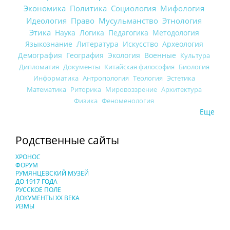
Экономика
Политика
Социология
Мифология
Идеология
Право
Мусульманство
Этнология
Этика
Наука
Логика
Педагогика
Методология
Языкознание
Литература
Искусство
Археология
Демография
География
Экология
Военные
Культура
Дипломатия
Документы
Китайская философия
Биология
Информатика
Антропология
Теология
Эстетика
Математика
Риторика
Мировоззрение
Архитектура
Физика
Феноменология
Еще
Родственные сайты
ХРОНОС
ФОРУМ
РУМЯНЦЕВСКИЙ МУЗЕЙ
ДО 1917 ГОДА
РУССКОЕ ПОЛЕ
ДОКУМЕНТЫ XX ВЕКА
ИЗМЫ