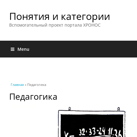
Понятия и категории
Вспомогательный проект портала ХРОНОС
Menu
Вы здесь
Главная
» Педагогика
Педагогика