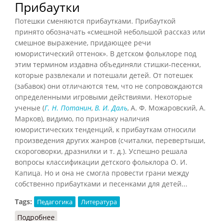
Прибаутки
Потешки сменяются прибаутками. Прибауткой
принято обозначать «смешной небольшой рассказ или
смешное выражение, придающее речи
юмористический оттенок». В детском фольклоре под
этим термином издавна объединяли стишки-песенки,
которые развлекали и потешали детей. От потешек
(забавок) они отличаются тем, что не сопровождаются
определенными игровыми действиями. Некоторые
ученые (
Г. Н. Потанин
,
В. И. Даль
, А. Ф. Можаровский, А.
Марков), видимо, по признаку наличия
юмористических тенденций, к прибауткам относили
произведения других жанров (считалки, перевертыши,
скороговорки, дразнилки и т. д.). Успешно решала
вопросы классификации детского фольклора О. И.
Капица. Но и она не смогла провести грани между
собственно прибаутками и песенками для детей...
Tags:
Педагогика
Литература
Подробнее
о Прибаутки