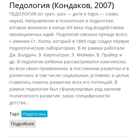
Педология (Кондаков, 2007)
ПЕДОЛОГИЯ (от греч. pais — дитя и logos — слово,
наука). Направление в психологии и педагогике,
которое возникло в конце XIX века под воздействием
эволюционных идей. Педология связана прежде всего
с именем Ст. Холла, который в 1889 году создал первую
педологическую лабораторию. В ее рамках работали
Дж. Болдуин, Э. Киркпатрик, Э. Мейман, В. Прайер и
др. В педологии ребенок рассматривался комплексно,
во всех своих проявлениях, в постоянном развитии и в
различных, в том числе социальных, условиях, а целью
ставилось помочь развитию всех его потенций. В
рамках педологии был сформулирован ряд законов
психического развития: закон специфичности
детства...
Tags:
Педагогика
Подробнее
о Педология (Кондаков, 2007)