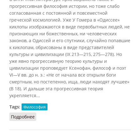
прогрессивная философия истории, но тоже слабо
согласованная с постоянной и повсеместной
греческой космологией. Уже У Гомера в «Одиссее»
киклопы изображаются в виде первобытных людей, не
признающих ни божественных, ни человеческих
законов, а Одиссей и его спутники, случайно попавшие
к киклопам, обрисованы в виде представителей
культуры и цивилизации (IX 213—215, 275—278). Но
уже явно прогрессивную теорию культуры и
цивилизации проповедует Ксенофан, философ и поэт
VI—V вв. до н. э.: «Не от начала все открыли боги
смертным, но постепенно, ища, люди находят лучшее»
(В 18). И дальше эта прогрессивная теория
укрепляется...
Tags:
Философия
Подробнее
о Прогресс: античные теории