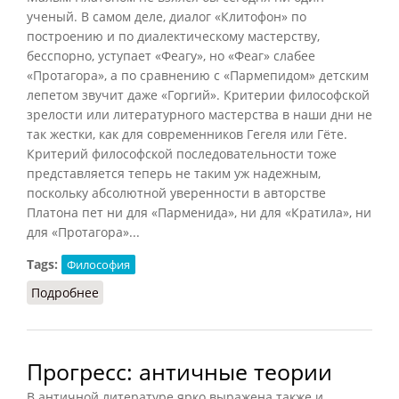
ученый. В самом деле, диалог «Клитофон» по
построению и по диалектическому мастерству,
бесспорно, уступает «Феагу», но «Феаг» слабее
«Протагора», а по сравнению с «Пармепидом» детским
лепетом звучит даже «Горгий». Критерии философской
зрелости или литературного мастерства в наши дни не
так жестки, как для современников Гегеля или Гёте.
Критерий философской последовательности тоже
представляется теперь не таким уж надежным,
поскольку абсолютной уверенности в авторстве
Платона пет ни для «Парменида», ни для «Кратила», ни
для «Протагора»...
Tags:
Философия
Подробнее
о Философия в Афинах (Васильева, 1985)
Прогресс: античные теории
В античной литературе ярко выражена также и