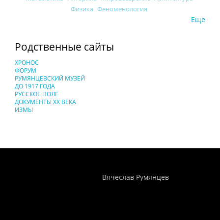
Физика
Феноменология
Еще
Родственные сайты
ХРОНОС
ФОРУМ
РУМЯНЦЕВСКИЙ МУЗЕЙ
ДО 1917 ГОДА
РУССКОЕ ПОЛЕ
ДОКУМЕНТЫ XX ВЕКА
ИЗМЫ
Понятия И Категории - Исторический Проект ХРОНОС
WEB-редактор
Вячеслав Румянцев