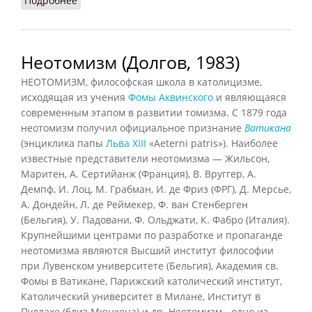
Подробнее
о Концепция худи
Неотомизм (Долгов, 1983)
НЕОТОМИЗМ, философская школа в католицизме,
исходящая из учения
Фомы Аквинского
и являющаяся
современным этапом в развитии
томизма
. С 1879 года
неотомизм получил официальное признание
Ватикана
(энциклика папы
Льва XIII
«Aeterni patris»). Наиболее
известные представители неотомизма — Жильсон,
Маритен, А. Сертийанж (Франция), В. Вруггер, А.
Демпф, И. Лоц, М. Грабман, И. де Фриз (ФРГ), Д. Мерсье,
А. Дондейн, Л. де Реймекер, Ф. ван Стенберген
(Бельгия), У. Падовани, Ф. Ольджати, К. Фабро (Италия).
Крупнейшими центрами по разработке и пропаганде
неотомизма являются Высший институт философии
при Лувенском университете (Бельгия), Академия св.
Фомы в Ватикане, Парижский католический институт,
Католический университет в Милане, Институт в
Пуллахе (близ Мюнхена) и др. Неотомизм - одно из