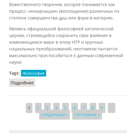
божественного творения, которое понимается как
процесс «инкарнации» (воплощения) различных по
степени совершенства душ или форм в материю.
Являясь официальной философией католической
церкви, стремящейся сохранить свое влияние в
изменяющемся мире в эпоху НТР и крупных
социальных преобразований, неотомизм пытается
максимально приспособиться к данным современной
науки:
Tags:
Философия
Подробнее
о Неотомизм (Орлов, 1985).
Страницы
1
2
3
4
5
6
7
8
9
…
следующая ›
последняя »