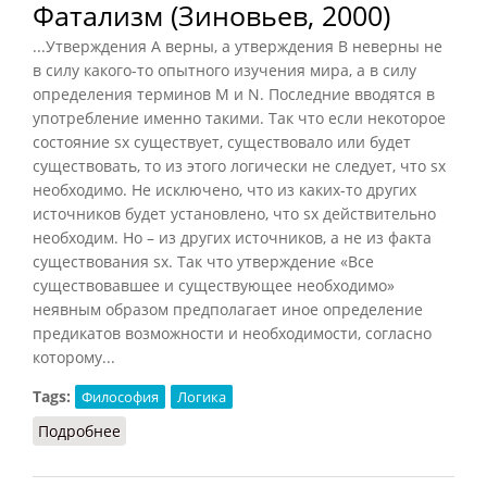
Фатализм (Зиновьев, 2000)
...Утверждения A верны, а утверждения B неверны не
в силу какого-то опытного изучения мира, а в силу
определения терминов M и N. Последние вводятся в
употребление именно такими. Так что если некоторое
состояние sx существует, существовало или будет
существовать, то из этого логически не следует, что sx
необходимо. Не исключено, что из каких-то других
источников будет установлено, что sx действительно
необходим. Но – из других источников, а не из факта
существования sx. Так что утверждение «Все
существовавшее и существующее необходимо»
неявным образом предполагает иное определение
предикатов возможности и необходимости, согласно
которому...
Tags:
Философия
Логика
Подробнее
о Фатализм (Зиновьев, 2000)