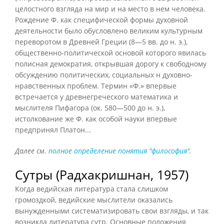
целостного взгляда на мир и на место в нем человека.
Рождение Ф. как специфической формы духовной
деятельности было обусловлено великим культурным
переворотом в Древней Греции (8—5 вв. до н. э.),
общественно-политической основой которого явилась
полисная демократия, открывшая дорогу к свободному
обсуждению политических, социальных н духовно-
нравственных проблем. Термин «Ф.» впервые
встречается у древнегреческого математика и
мыслителя Пифагора (ок. 580—500 до н. э.),
истолкование же Ф. как особой науки впервые
предпринял Платон...
Далее см.
полное определение понятия "философия"
.
Сутры (Радхакришнан, 1957)
Когда ведийская литература стала слишком
громоздкой, ведийские мыслители оказались
вынужденными систематизировать свои взгляды, и так
возникла литература сутр. Основные положения