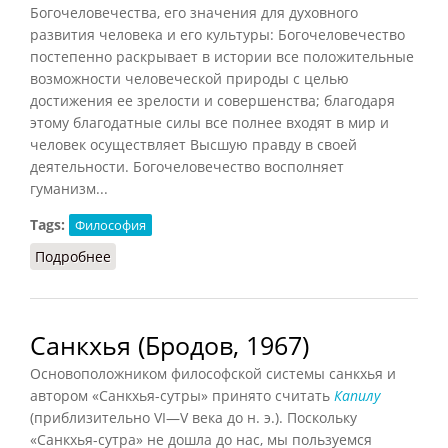
Богочеловечества, его значения для духовного
развития человека и его культуры: Богочеловечество
постепенно раскрывает в истории все положительные
возможности человеческой природы с целью
достижения ее зрелости и совершенства; благодаря
этому благодатные силы все полнее входят в мир и
человек осуществляет Высшую правду в своей
деятельности. Богочеловечество восполняет
гуманизм...
Tags:
Философия
Подробнее
о Богочеловечество (Василенко, 1996)
Санкхья (Бродов, 1967)
Основоположником философской системы санкхья и
автором «Санкхья-сутры» принято считать
Капилу
(приблизительно VI—V века до н. э.). Поскольку
«Санкхья-сутра» не дошла до нас, мы пользуемся