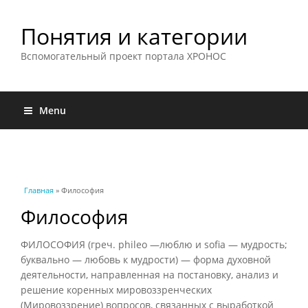
Понятия и категории
Вспомогательный проект портала ХРОНОС
Menu
Вы здесь
Главная
» Философия
Философия
ФИЛОСОФИЯ (греч. phileo —люблю и sofia — мудрость;
буквально — любовь к мудрости) — форма духовной
деятельности, направленная на постановку, анализ и
решение коренных мировоззренческих
(Мировоззрение) вопросов, связанных с выработкой