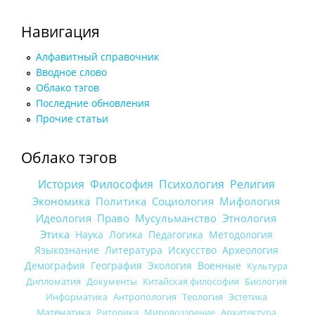
Навигация
Алфавитный справочник
Вводное слово
Облако тэгов
Последние обновления
Прочие статьи
Облако тэгов
История
Философия
Психология
Религия
Экономика
Политика
Социология
Мифология
Идеология
Право
Мусульманство
Этнология
Этика
Наука
Логика
Педагогика
Методология
Языкознание
Литература
Искусство
Археология
Демография
География
Экология
Военные
Культура
Дипломатия
Документы
Китайская философия
Биология
Информатика
Антропология
Теология
Эстетика
Математика
Риторика
Мировоззрение
Архитектура