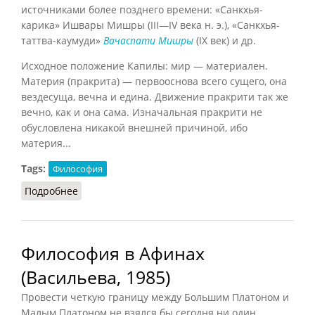
источниками более позднего времени: «Санкхья-
карика» Ишвары Мишры (III—IV века н. э.), «Санкхья-
таттва-каумуди»
Вачаспати Мишры
(IX век) и др.
Исходное положение Капилы: мир — материален.
Материя (пракрита) — первооснова всего сущего, она
вездесуща, вечна и едина. Движение пракрити так же
вечно, как и она сама. Изначальная пракрити не
обусловлена никакой внешней причиной, ибо
материя...
Tags:
Философия
Подробнее
о Санкхья (Бродов, 1967)
Философия в Афинах
(Васильева, 1985)
Провести четкую границу между Большим Платоном и
Малым Платоном не взялся бы сегодня ни один