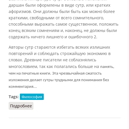
даршан были оформлены в виде сутр, или кратких
афоризмов. Они должны были быть как можно более
краткими, свободными от всего сомнительного,
способными выражать самое существенное, положить
конец всяким сомнениям и, наконец, не должны были
содержать ничего лишнего и ошибочного
2
.
Авторы сутр стараются избегать всяких излишних
повторений и соблюдать строжайшую экономию в
словах. Древние писатели не соблазнялись
многословием, так как полагались больше на
память,
чем на печатные книги. Эта чрезвычайная сжатость
изложения делает сутры трудными для понимания без
комментария...
Tags:
Философия
Подробнее
о Сутры (Радхакришнан, 1957)