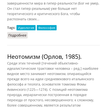
завершенности мира в гипер-реальности (Бог не умер,
Он стал гипер-реальным) уже больше нет
теоретического и критического Бога, чтобы
распознать своих...
Tags:
Идеология
Философия
Подробнее
о О нигилизме (Бодрийяр, 2015)
Неотомизм (Орлов, 1985).
Среди этих течений [течений объективно-
идеалистические трактовки человека – ред.] наиболее
видное место занимает неотомизм, опирающийся
прежде всего на идеи средневекового итальянского
философа и теолога, основателя томизма Фомы
Аквинского (1225—1274). С позиций неотомизма
природа, иерархически построенная в порядке
перехода от простого, несовершенного; к сложному,
более совершенному, является результатом