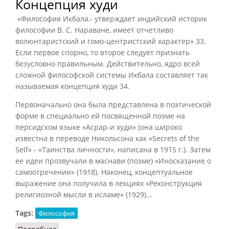
Концепция худи
«Философия Икбала,- утверждает индийский историк
философии В. С. Нараване, имеет отчетливо
волюнтаристский и гомо-центристский характер» 33.
Если первое спорно, то второе следует признать
безусловно правильным. Действительно, ядро всей
сложной философской системы Икбала составляет так
называемая концепция худи 34.
Первоначально она была представлена в поэтической
форме в специально ей посвященной поэме на
персидском языке «Асрар-и худи» (она широко
известна в переводе Никольсона как «Secrets of the
Self» - «Таинства личности», написана в 1915 г.). Затем
ее идеи прозвучали в маснави (поэме) «Иносказание о
самоотречении» (1918). Наконец, концептуальное
выражение она получила в лекциях «Реконструкция
религиозной мысли в исламе» (1929)...
Tags:
Философия