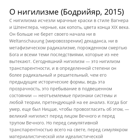
О нигилизме (Бодрийяр, 2015)
С нигилизма исчезли мрачные краски в стиле Вагнера
и Шпенглера, черные, как копоть, цвета конца XIX века.
Он больше не берет своего начала ни в
Weltanschauung [мировоззрении] декаданса, ни в
метафизическом радикализме, порожденном смертью
Бога и всеми теми последствиями, которые из нее
вытекают. Сегодняшний нигилизм — это нигилизм
транспарентности, и в определенной степени он
более радикальный и решительный, чем его
предыдущие исторические формы, ведь эта
прозрачность, это пребывание в подвешенном
состоянии — неотъемлемые признаки системы и
любой теории, претендующей на ее анализ. Когда Бог
умер, еще был Ницше, чтобы провозгласить об этом, —
великий нигилист перед лицом Вечного и перед
трупом Вечного. Но перед симулятивной
транспарентностью всего на свете, перед симулякром
материалистической или идеалистической