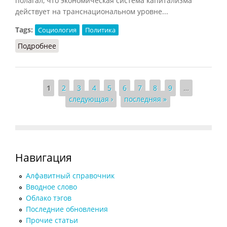
полагал, что экономическая система капитализма
действует на транснациональном уровне...
Tags:
Социология
Политика
Подробнее
о Глобализация
Страницы
1
2
3
4
5
6
7
8
9
…
следующая ›
последняя »
Навигация
Алфавитный справочник
Вводное слово
Облако тэгов
Последние обновления
Прочие статьи