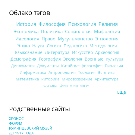
Облако тэгов
История
Философия
Психология
Религия
Экономика
Политика
Социология
Мифология
Идеология
Право
Мусульманство
Этнология
Этика
Наука
Логика
Педагогика
Методология
Языкознание
Литература
Искусство
Археология
Демография
География
Экология
Военные
Культура
Дипломатия
Документы
Китайская философия
Биология
Информатика
Антропология
Теология
Эстетика
Математика
Риторика
Мировоззрение
Архитектура
Физика
Феноменология
Еще
Родственные сайты
ХРОНОС
ФОРУМ
РУМЯНЦЕВСКИЙ МУЗЕЙ
ДО 1917 ГОДА