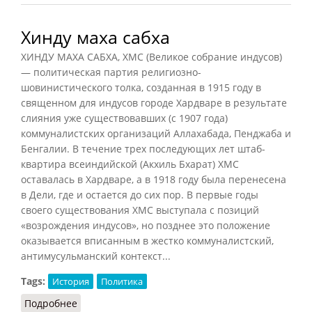
Хинду маха сабха
ХИНДУ МАХА САБХА, ХМС (Великое собрание индусов)
— политическая партия религиозно-
шовинистического толка, созданная в 1915 году в
священном для индусов городе
Хардваре
в результате
слияния уже существовавших (с 1907 года)
коммуналистских организаций Аллахабада, Пенджаба и
Бенгалии. В течение трех последующих лет штаб-
квартира всеиндийской (Акхиль Бхарат) ХМС
оставалась в Хардваре, а в 1918 году была перенесена
в Дели, где и остается до сих пор. В первые годы
своего существования ХМС выступала с позиций
«возрождения индусов», но позднее это положение
оказывается вписанным в жестко коммуналистский,
антимусульманский контекст...
Tags:
История
Политика
Подробнее
о Хинду маха сабха