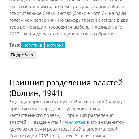
быть избранным во втором туре, достаточно набрать
относительное большинство (больше хотя бы на один
голос» чем соперник). По мажоритарной системе в два
тура во Франции проводятся выборы президента (с
1965 года) и депутатов Национального собрания.
Tags:
Политика
История
Подробнее
о Мажоритарная система (Сироткин, 1989)
Принцип разделения властей
(Волгин, 1941)
Еще один принцип буржуазной демократии [
наряду с
принципами «народного суверенитета» и
«естественного права»
] — принцип разделения
властей, — выдвинутый
Монтескье
в его знаменитом
«Духе законов» и реализованный в американской
Конституции 1787 года, также был воспринят