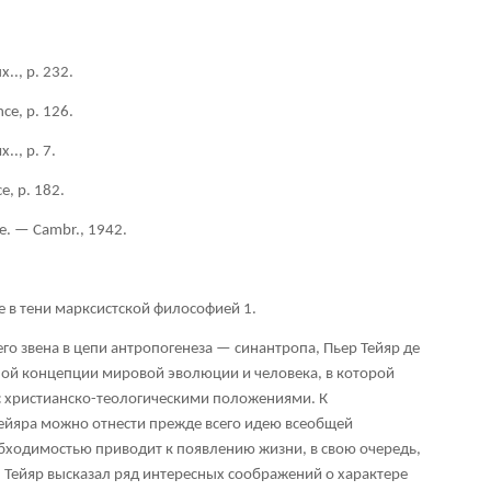
.., p. 232.
nce, p. 126.
их
.., p. 7.
ce, p. 182.
re. — Cambr., 1942.
ые в тени марксистской философией
1
.
о звена в цепи антропогенеза — синантропа, Пьер Тейяр де
ной концепции мировой эволюции и человека, в которой
с христианско-теологическими положениями. К
йяра можно отнести прежде всего идею всеобщей
бходимостью приводит к появлению жизни, в свою очередь,
Тейяр высказал ряд интересных соображений о характере