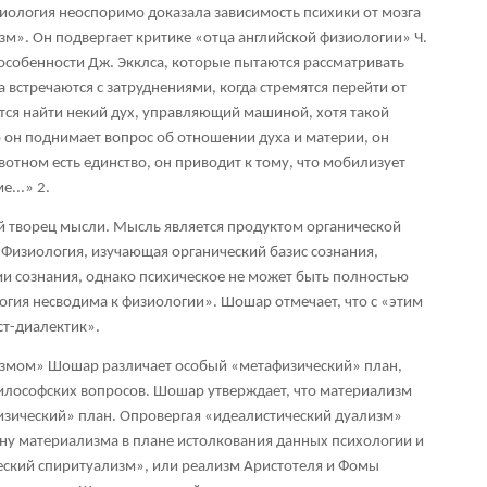
иология неоспоримо доказала зависимость психики от мозга
зм». Он подвергает критике «отца английской физиологии» Ч.
 особенности Дж. Экклса, которые пытаются рассматривать
а встречаются с затруднениями, когда стремятся перейти от
тся найти некий дух, управляющий машиной, хотя такой
он поднимает вопрос об отношении духа и материи, он
ивотном есть единство, он приводит к тому, что мобилизует
е...»
2
.
й творец мысли. Мысль является продуктом органической
 Физиология, изучающая органический базис сознания,
и сознания, однако психическое не может быть полностью
огия несводима к физиологии». Шошар отмечает, что с «этим
ст-диалектик».
измом» Шошар различает особый «метафизический» план,
илософских вопросов. Шошар утверждает, что материализм
изический» план. Опровергая «идеалистический дуализм»
рону материализма в плане истолкования данных психологии и
еский спиритуализм», или реализм Аристотеля и Фомы