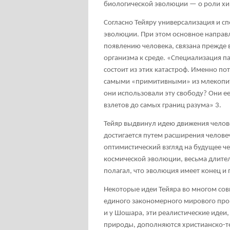
биологической эволюции — о роли хи
Согласно Тейяру универсализация и с
эволюции. При этом основное направ
появлению человека, связана прежде 
организма к среде. «Специализация па
состоит из этих катастроф. Именно по
самыми «примитивными» из млекопита
они использовали эту свободу? Они е
взлетов до самых границ разума»
3
.
Тейяр выдвинул идею движения челове
достигается путем расширения челове
оптимистический взгляд на будущее че
космической эволюции, весьма длитель
полагал, что эволюция имеет конец и 
Некоторые идеи Тейяра во многом сов
единого закономерного мирового проце
и у Шошара, эти реалистические иде
природы, дополняются христианско-т