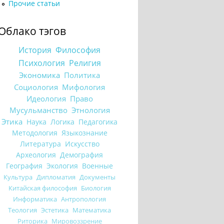
Прочие статьи
Облако тэгов
История
Философия
Психология
Религия
Экономика
Политика
Социология
Мифология
Идеология
Право
Мусульманство
Этнология
Этика
Наука
Логика
Педагогика
Методология
Языкознание
Литература
Искусство
Археология
Демография
География
Экология
Военные
Культура
Дипломатия
Документы
Китайская философия
Биология
Информатика
Антропология
Теология
Эстетика
Математика
Риторика
Мировоззрение