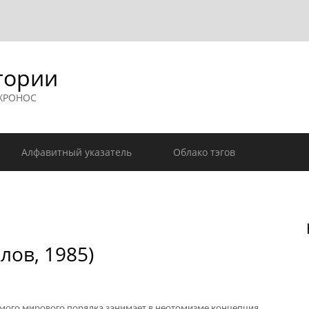
гории
 ХРОНОС
Алфавитный указатель
Облако тэгов
ов, 1985)
мого мирового порядка занимает в неотомизме концепция