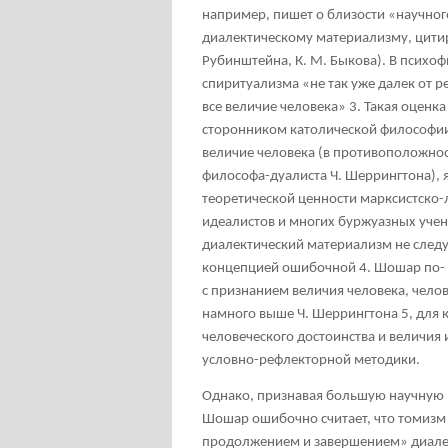
например, пишет о близости «научно
диалектическому материализму, цитиру
Рубинштейна, К. М. Быкова). В психоф
спиритуализма «не так уже далек от 
все величие человека»
3
. Такая оценк
сторонником католической философии,
величие человека (в противоположнос
философа-дуалиста Ч. Шеррингтона),
теоретической ценности марксистско-
идеалистов и многих буржуазных учен
диалектический материализм не след
концепцией ошибочной
4
. Шошар по-
с признанием величия человека, челов
намного выше Ч. Шеррингтона
5
, для
человеческого достоинства и величия
условно-рефлекторной методики.
Однако, признавая большую научную 
Шошар ошибочно считает, что томизм
продолжением и завершением» диалек