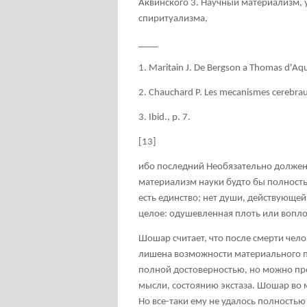
Аквинского
3
. Научный материализм, 
спиритуализма,
____
1. Maritain J. De Bergson a Thomas d'Aqui
2. Chauchard P. Les mecanismes cerebraux 
3. Ibid., p. 7.
[13]
ибо последний Необязательно должен 
материализм науки будто бы полность
есть единство; нет души, действующей
целое: одушевленная плоть или воп
Шошар считает, что после смерти чело
лишена возможности материального пр
полной достоверностью, но можно пр
мысли, состоянию экстаза. Шошар во 
Но все-таки ему не удалось полностью