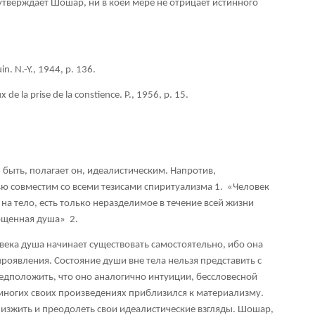
утверждает Шошар, ни в коей мере не отрицает истинного
n. N.-Y., 1944, p. 136.
de la prise de la constience. P., 1956, p. 15.
быть, полагает он, идеалистическим. Напротив,
ю совместим со всеми тезисами спиритуализма 1. «Человек
 на тело, есть только неразделимое в течение всей жизни
лощенная душа»
2
.
века душа начинает существовать самостоятельно, ибо она
оявления. Состояние души вне тела нельзя представить с
едположить, что оно аналогично интуиции, бессловесной
многих своих произведениях приблизился к материализму.
 изжить и преодолеть свои идеалистические взгляды. Шошар,