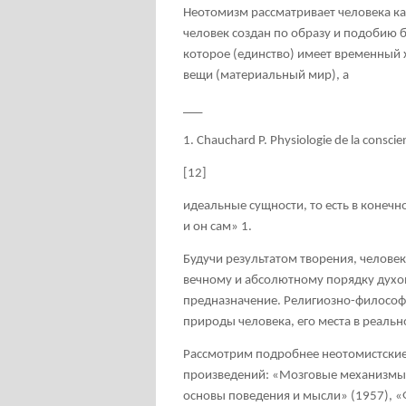
Неотомизм рассматривает человека ка
человек создан по образу и подобию б
которое (единство) имеет временный х
вещи (материальный мир), а
___
1. Chauchard P. Physiologie de la consci
[12]
идеальные сущности, то есть в конечн
и он сам»
1
.
Будучи результатом творения, челове
вечному и абсолютному порядку духо
предназначение. Религиозно-философс
природы человека, его места в реаль
Рассмотрим подробнее неотомистские
произведений: «Мозговые механизмы 
основы поведения и мысли» (1957), «Ф