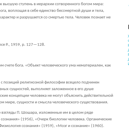
к высшую ступень в иерархии сотворенного богом мира:
ога, воплощая в себе единство бессмертной души и тела,
арактер и разрушается со смертью тела. Человек познает не
ence P., 1959, p. 127—128.
ом счете бога. «Объект человеческого ума нематериален, как
к с позиций религиозной философии всецело подчинен
вных сущностей, выполняет заложенное в его душе
кие концепции человека не могут объяснить действительной
ном мире, сущности и смысла человеческого существования.
 взгляды П. Шошара, изложенные им в целом ряде
сознания» (1956), «Очерк биологии человека. Органические
изиология сознания» (1959), «Мозг и сознание» (1960).