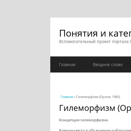
Понятия и кате
Вспомогательный проект портала
Главная
Вводное слово
Вы здесь
Главная
» Гилеморфизм (Орлов, 1985)
Гилеморфизм (Орл
Концепция гилеморфизма
Важное место в объяснении наблюдае