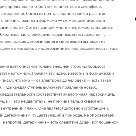
рия представляет собой нечто инертное и аморфное,
 сотворенное богом из ничто, а организация и развитие
о степени сложности формами — моментами духовной
ими в боге». С этих позиций многие
неотомисты
пытаются
обходимостью следующую из данных естествознания, с
ению, всякая детерминация в мире вещей вытекает из
щение в материи, а индетерминизм, неопределенность, хаос
нание дает описание только внешней стороны процесса
вает неотомизм. Поясняя эту идею, известный французский
писал, что мир — от электрона до человека — есть такая
, «где каждая ступень включает появление новых,
следовательности соответствует аналогичная иерархия душ
а — это не двигатель, не причина тела, а смысл его
внутренний план». Она является духовной субстанцией,
й детерминизм, существующий в природе, не опровергает,
 напротив, детерминизм есть следствие души, воплощенной