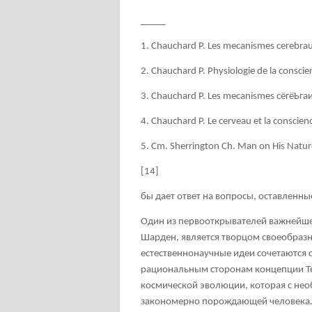
_____
1. Chauchard P. Les mecanismes cerebraux
2. Chauchard P. Physiologie de la conscie
3. Chauchard P. Les mecanismes сёгёЬга
4. Chauchard P. Le cerveau et la conscien
5. Cm. Sherrington Ch. Man on His Natu
[14]
бы дает ответ на вопросы, оставленн
Один из первооткрывателей важнейшег
Шарден, является творцом своеобраз
естественнонаучные идеи сочетаются 
рациональным сторонам концепции Те
космической эволюции, которая с нео
закономерно порождающей человека. 