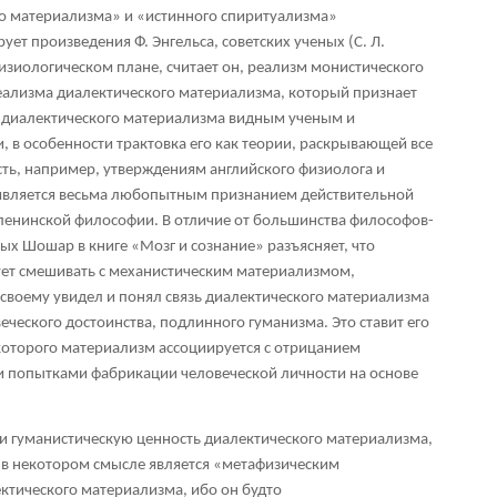
го материализма» и «истинного спиритуализма»
ет произведения Ф. Энгельса, советских ученых (С. Л.
изиологическом плане, считает он, реализм монистического
реализма диалектического материализма, который признает
а диалектического материализма видным ученым и
 в особенности трактовка его как теории, раскрывающей все
ть, например, утверждениям английского физиолога и
 является весьма любопытным признанием действительной
ленинской философии. В отличие от большинства философов-
ых Шошар в книге «Мозг и сознание» разъясняет, что
ует смешивать с механистическим материализмом,
 своему увидел и понял связь диалектического материализма
еческого достоинства, подлинного гуманизма. Это ставит его
 которого материализм ассоциируется с отрицанием
 и попытками фабрикации человеческой личности на основе
и гуманистическую ценность диалектического материализма,
 в некотором смысле является «метафизическим
тического материализма, ибо он будто