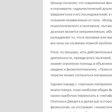
Шошар полагает, что современная физ
и опровергла «идеалистический дуали
Шеррингтона и его последователей, в
сознание независимым от тела. «Всегд
психологического к мозговому, пытаю
дуализм является неприемлемым, ибо 
разъединяет то, что в человеке или ж
все силы на служение ложной проблем
Мозг, по Шошару, есть действительны
деятельности, прежде всего мозговой.
окажет огромную помощь в объяснени
сведено к физиологическому. «Психол
тезисом может согласиться материали
Однако наряду с «научным материал
иначе говоря, план наиболее общих ф
науки ошибочно переносить в «метаф
Платона и Декарта и делая шаг в сто
физиологии, он отстаивает «монистич