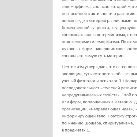
гилеморфизма, согласно которой мате
неспособное к активности и развитию,
вносятся-де в материю различными п
божественной сущности, «существующ
согласовать идею детерминизма, с не
положениями гилеморфизма. По их мн
духовных форм, нашедших свое вопло
составляют самую суть материи.
Неотомизм утверждает, что естествоз
эволюции, суть которого якобы вскры
ученый физиолог и психолог П. Шошар 
последовательность ступеней развития
непредугадываемых свойств». Этой по
или форм, воплощенных в материю. Душ
организации, «направляющая идея», «
информирующей тело. Поэтому строги
по мнению Шошара, спиритуализма, —
в предметах
1
.