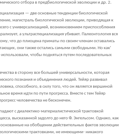
мического отбора в предбиологической эволюции и др.
2
.
пециализация — две основные тенденции биологической
ление, магистраль биологической эволюции, приводящая к
всего с универсализацией, возникновением приспособления
рализует, а ультраспециализация убивает. Палеонтология вся
тому, что до плиоцена приматы по своим членам оставались
ющих, они также остались самыми свободными. Но как'
е использовали, чтобы подняться путем последовательных
чества в сторону все большей универсальности, которая
ческого познания и объединения людей. Тейяр развивал
ловека, способного, в силу того, что он является вершиной
ное время идти по пути прогресса. Вместе с тем Тейяр
прогресс человечества не бесконечен.
падают с диалектико-материалистической трактовкой
сса, высказанной задолго до него Ф. Энгельсом. Однако, как
и, основанные на обобщении действительных фактов эволюции
еологическими трактовками, не имеющими- никакого