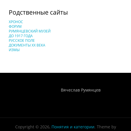
Родственные сайты
ХРОНОС
ФОРУМ
РУМЯНЦЕВСКИЙ МУЗЕЙ
ДО 1917 ГОДА
РУССКОЕ ПОЛЕ
ДОКУМЕНТЫ XX ВЕКА
ИЗМЫ
Понятия И Категории - Исторический Проект ХРОНОС
WEB-редактор
Вячеслав Румянцев
Copyright © 2026,
Понятия и категории
. Theme by