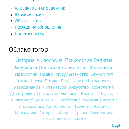
Алфавитный справочник
Вводное слово
Облако тэгов
Последние обновления
Прочие статьи
Облако тэгов
История
Философия
Психология
Религия
Экономика
Политика
Социология
Мифология
Идеология
Право
Мусульманство
Этнология
Этика
Наука
Логика
Педагогика
Методология
Языкознание
Литература
Искусство
Археология
Демография
География
Экология
Военные
Культура
Дипломатия
Документы
Китайская философия
Биология
Информатика
Антропология
Теология
Эстетика
Математика
Риторика
Мировоззрение
Архитектура
Физика
Феноменология
Еще