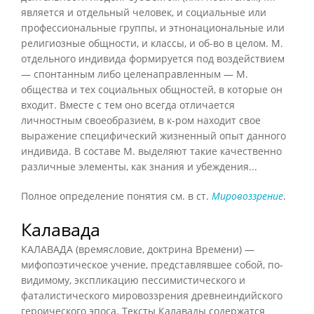
является и отдельный человек, и социальные или
профессиональные группы, и этнонациональные или
религиозные общности, и классы, и об-во в целом. М.
отдельного индивида формируется под воздействием
— спонтанным либо целенаправленным — М.
общества и тех социальных общностей, в которые он
входит. Вместе с тем оно всегда отличается
личностным своеобразием, в к-ром находит свое
выражение специфический жизненный опыт данного
индивида. В составе М. выделяют такие качественно
различные элементы, как знания и убеждения...
Полное определение понятия см. в ст.
Мировоззрение
.
Калавада
КАЛАВАДА (времясловие, доктрина Времени) —
мифопоэтическое учение, представлявшее собой, по-
видимому, экспликацию пессимистического и
фаталистического мировоззрения древнеиндийского
героического эпоса. Тексты Калавады содержатся