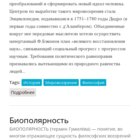
преобразований и сформировать новый идеал человека.
Центром по выработке такого мировоззрения стала
Энциклопедия, издававшаяся в 1751–1780 годы Дидро (в
первые годы совместно с д'Аламбером). Объединенные
вокруг нее передовые мыслители хотели осуществить
начертанный Ф.Бэконом план «великого восстановления
наук», связывающий социальный прогресс с прогрессом
научным. Требования политического равноправия
признавались вытекающими из природного равенства
людей...
Tags:
История
Мировоззрение
Философия
Подробнее
о Просвещение (НФЭ, 2010)
Биополярность
БИОПОЛЯРНОСТЬ (термин Гумилёва) — понятие, во
многом отражающее сущность философских воззрений