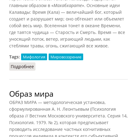
главным образом в «
Махабхарате
». Основные идеи
Калавады: Время (Кала) — величайший бог, который
создает и разрушает мир; оно обтекает или объемлет
собой весь мир. Вселенная тонет в океане Времени,
где таятся чудища — Старость и Смерть. Время — все
уносящий поток, ветер, играющий людьми, как
стеблями травы, огонь, сжигающий все живое.
Tags:
Мифология
Мировоззрение
Подробнее
о Калавада
Образ мира
ОБРАЗ МИРА — методологическая установка,
сформулированная А. Н. Леонтьевым (Психология
образа // Вестник Московского университета. Серия 14,
Психология. 1979. № 2), которая предписывает
проводить исследование частных когнитивных
процессов индивида в контексте его субъективной