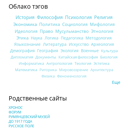
Облако тэгов
История
Философия
Психология
Религия
Экономика
Политика
Социология
Мифология
Идеология
Право
Мусульманство
Этнология
Этика
Наука
Логика
Педагогика
Методология
Языкознание
Литература
Искусство
Археология
Демография
География
Экология
Военные
Культура
Дипломатия
Документы
Китайская философия
Биология
Информатика
Антропология
Теология
Эстетика
Математика
Риторика
Мировоззрение
Архитектура
Физика
Феноменология
Еще
Родственные сайты
ХРОНОС
ФОРУМ
РУМЯНЦЕВСКИЙ МУЗЕЙ
ДО 1917 ГОДА
РУССКОЕ ПОЛЕ