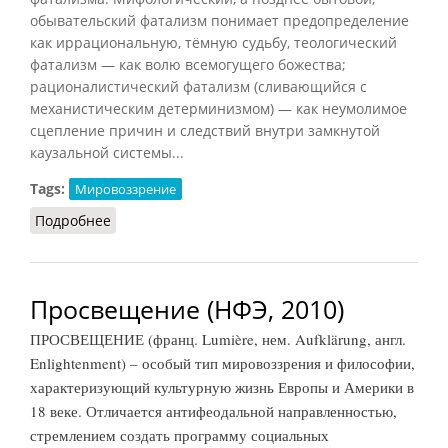
обывательский фатализм понимает предопределение
как иррациональную, тёмную судьбу, теологический
фатализм — как волю всемогущего божества;
рационалистический фатализм (сливающийся с
механистическим детерминизмом) — как неумолимое
сцепление причин и следствий внутри замкнутой
каузальной системы...
Tags:
Мировоззрение
Подробнее
о Фатализм (Ильичёв, 1983)
Просвещение (НФЭ, 2010)
ПРОСВЕЩЕНИЕ (франц. Lumière, нем. Aufklärung, англ.
Enlightenment) – особый тип мировоззрения и философии,
характеризующий культурную жизнь Европы и Америки в
18 веке. Отличается антифеодальной направленностью,
стремлением создать программу социальных