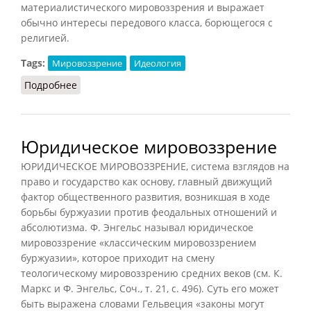
материалистического мировоззрения и выражает
обычно интересы передового класса, борющегося с
религией.
Tags:
Мировоззрение
Идеология
Подробнее
о Атеизм (СИЭ, 1961)
Юридическое мировоззрение
ЮРИДИЧЕСКОЕ МИРОВОЗЗРЕНИЕ, система взглядов на
право и государство как основу, главный движущий
фактор общественного развития, возникшая в ходе
борьбы буржуазии против феодальных отношений и
абсолютизма. Ф. Энгельс называл юридическое
мировоззрение «классическим мировоззрением
буржуазии», которое приходит на смену
теологическому мировоззрению средних веков (см. К.
Маркс и Ф. Энгельс, Соч., т. 21, с. 496). Суть его может
быть выражена словами Гельвеция «законы могут