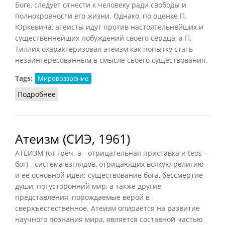
Боге, следует отнести к человеку ради свободы и
полнокровности его жизни. Однако, по оценке П.
Юркевича, атеисты идут против настоятельнейших и
существеннейших побуждений своего сердца, а П.
Тиллих охарактеризовал атеизм как попытку стать
незаинтересованным в смысле своего существования.
Tags:
Мировоззрение
Подробнее
о Атеизм (Васильев, 1996)
Атеизм (СИЭ, 1961)
АТЕИЗМ (от греч. a - отрицательная приставка и teos -
бог) - система взглядов, отрицающих всякую религию
и ее основной идеи: существование бога, бессмертие
души, потусторонний мир, а также другие
представления, порождаемые верой в
сверхъестественное. Атеизм опирается на развитие
научного познания мира, является составной частью