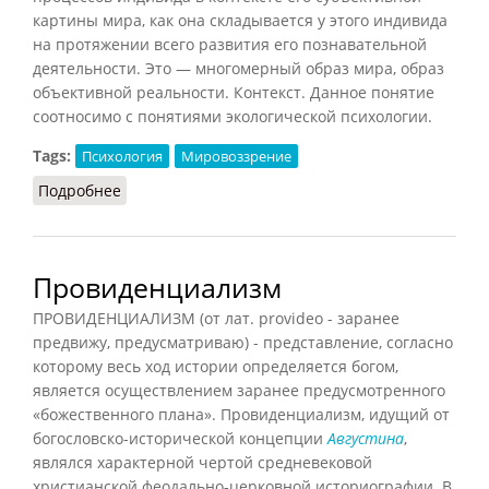
картины мира, как она складывается у этого индивида
на протяжении всего развития его познавательной
деятельности. Это — многомерный образ мира, образ
объективной реальности. Контекст. Данное понятие
соотносимо с понятиями экологической психологии.
Tags:
Психология
Мировоззрение
Подробнее
о Образ мира
Провиденциализм
ПРОВИДЕНЦИАЛИЗМ (от лат. provideo - заранее
предвижу, предусматриваю) - представление, согласно
которому весь ход истории определяется богом,
является осуществлением заранее предусмотренного
«божественного плана». Провиденциализм, идущий от
богословско-исторической концепции
Августина
,
являлся характерной чертой средневековой
христианской феодально-церковной историографии. В