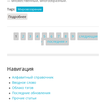
— множественный, многообразный.
Tags:
Мировоззрение
Подробнее
о Плюрализм (ССИС, 2001)
Страницы
1
2
3
4
5
6
7
8
9
следующая
›
последняя »
Навигация
Алфавитный справочник
Вводное слово
Облако тэгов
Последние обновления
Прочие статьи