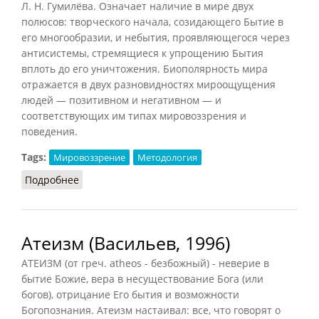
Л. Н. Гумилёва. Означает наличие в мире двух
полюсов: творческого начала, созидающего Бытие в
его многообразии, и небытия, проявляющегося через
антисистемы, стремящиеся к упрощению Бытия
вплоть до его уничтожения. Биополярность мира
отражается в двух разновидностях мироощущения
людей — позитивном и негативном — и
соответствующих им типах мировоззрения и
поведения.
Tags:
Мировоззрение
Методология
Подробнее
о Биополярность
Атеизм (Васильев, 1996)
АТЕИЗМ (от греч. atheos - безбожный) - неверие в
бытие Божие, вера в несуществование Бога (или
богов), отрицание Его бытия и возможности
Богопознания. Атеизм настаивал: все, что говорят о