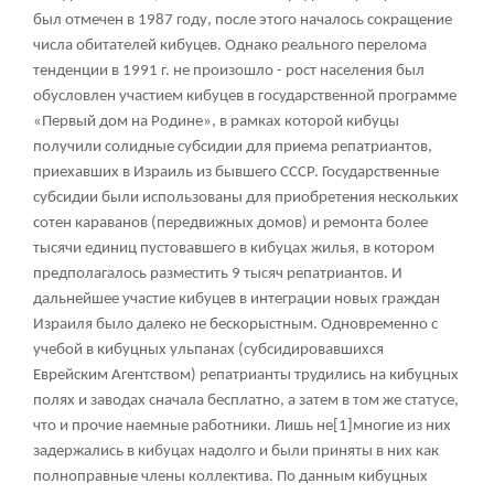
был отмечен в 1987 году, после этого началось сокращение
числа обитателей кибуцев. Однако реального перелома
тенденции в 1991 г. не произошло - рост населения был
обусловлен участием кибуцев в государственной программе
«Первый дом на Родине», в рамках которой кибуцы
получили солидные субсидии для приема репатриантов,
приехавших в Израиль из бывшего СССР. Государственные
субсидии были использованы для приобретения нескольких
сотен караванов (передвижных домов) и ремонта более
тысячи единиц пустовавшего в кибуцах жилья, в котором
предполагалось разместить 9 тысяч репатриантов. И
дальнейшее участие кибуцев в интеграции новых граждан
Израиля было далеко не бескорыстным. Одновременно с
учебой в кибуцных ульпанах (субсидировавшихся
Еврейским Агентством) репатрианты трудились на кибуцных
полях и заводах сначала бесплатно, а затем в том же статусе,
что и прочие наемные работники. Лишь не
[1]
многие из них
задержались в кибуцах надолго и были приняты в них как
полноправные члены коллектива. По данным кибуцных