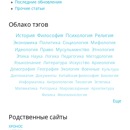
Последние обновления
Прочие статьи
Облако тэгов
История
Философия
Психология
Религия
Экономика
Политика
Социология
Мифология
Идеология
Право
Мусульманство
Этнология
Этика
Наука
Логика
Педагогика
Методология
Языкознание
Литература
Искусство
Археология
Демография
География
Экология
Военные
Культура
Дипломатия
Документы
Китайская философия
Биология
Информатика
Антропология
Теология
Эстетика
Математика
Риторика
Мировоззрение
Архитектура
Физика
Феноменология
Еще
Родственные сайты
ХРОНОС