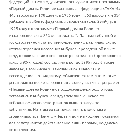
федераций, в 1990 году численность участников программы
«Первый дом на Родине» составляла в федерации «ТАКАМ»
445 взрослых и 198 детей, в 1995 году - 568 взрослых и 334
ребенка. В кибуцах федерации «Всеизраильский кибуц» в
1995 году в программе «Первый дом на Родине»
участвовало всего 223 репатрианта
*
. Данные кибуцной и
государственной статистики существенно различаются: по
итогам переписи населения кибуцев, проведенной в 1995
году, проживавшие в них новые репатрианты (приехавшие с
начала 90-х годов) составляли в конце 1995 года 6 тысяч
человек, в том числе 3,3 тысячи из бывшего СССР.
Расхождение, по-видимому, объясняется тем, что многие
репатрианты после завершения своего участия в программе
«Первый дом на Родине», продолжавшейся около года,
оставались в кибуцах, арендуя там жилье. Какое-то
небольшое число репатрианток вышло замуж за
кибуцников. Но этим их сопричастность к кибуцам и
ограничивалась. Так что «Первый дом на Родине» оказался
для репатриантов действительно лишь первым, но далеко
не последним.