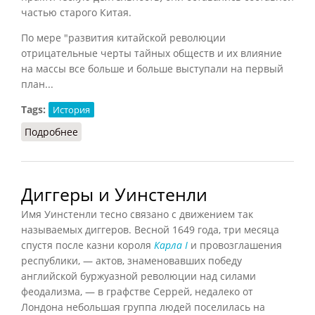
частью старого Китая.
По мере "развития китайской революции
отрицательные черты тайных обществ и их влияние
на массы все больше и больше выступали на первый
план...
Tags:
История
Подробнее
о Игуаньдао (Делюсин, 1970)
Диггеры и Уинстенли
Имя Уинстенли тесно связано с движением так
называемых диггеров. Весной 1649 года, три месяца
спустя после казни короля
Карла I
и провозглашения
республики, — актов, знаменовавших победу
английской буржуазной революции над силами
феодализма, — в графстве Серрей, недалеко от
Лондона небольшая группа людей поселилась на