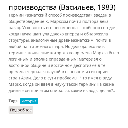
производства (Васильев, 1983)
Термин «азиатский способ производства» введен в
обществоведение К. Марксом почти полтора века
назад. Условность его несомненна - особенно сегодня,
когда наука шагнула далеко вперед и обнаружила
структуры, аналогичные древнеазиатским, почти в
любой части земного шара. Но дело далеко не в
термине, появление которого во времена Маркса было
логичным и вполне оправданным: материал о
восточной общине и восточном деспотизме в те
времена черпался наукой в основном из истории
стран Азии. Дело в сути проблемы. Что имел в виду
Маркс, когда он ввел в науку такой термин? На какие
данные он при этом опирался, какие выводы делал?..
Tags:
История
Подробнее
о Азиатский способ производства (Васильев,
1983)