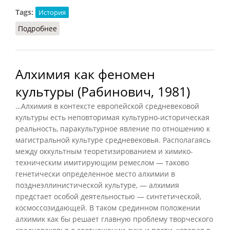
Tags:
История
Подробнее
о Египетское иероглифическое письмо
Алхимия как феномен
культуры (Рабинович, 1981)
…Алхимия в контексте европейской средневековой
культуры есть неповторимая культурно-историческая
реальность, паракультурное явление по отношению к
магистральной культуре средневековья. Располагаясь
между оккультным теоретизированием и химико-
техническим имитирующим ремеслом — таково
генетически определенное место алхимии в
позднеэллинистической культуре, — алхимия
предстает особой деятельностью — синтетической,
космоссозидающей. В таком срединном положении
алхимик как бы решает главную проблему творческого