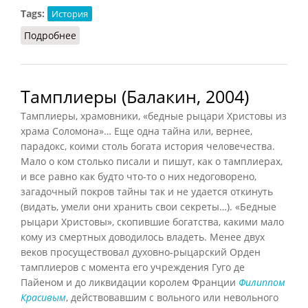
Tags:
История
Подробнее
о Катары: учение (Каратини, 2010)
Тамплиеры (Балакин, 2004)
Тамплиеры, храмовники, «бедные рыцари Христовы из
храма Соломона»… Еще одна тайна или, вернее,
парадокс, коими столь богата история человечества.
Мало о ком столько писали и пишут, как о тамплиерах,
и все равно как будто что-то о них недоговорено,
загадочный покров тайны так и не удается откинуть
(видать, умели они хранить свои секреты…). «Бедные
рыцари Христовы», скопившие богатства, какими мало
кому из смертных доводилось владеть. Менее двух
веков просуществовал духовно-рыцарский Орден
тамплиеров с момента его учреждения Гуго де
Пайеном и до ликвидации королем Франции
Филиппом
Красивым
, действовавшим с вольного или невольного