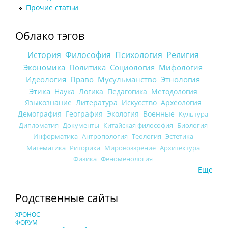
Прочие статьи
Облако тэгов
История
Философия
Психология
Религия
Экономика
Политика
Социология
Мифология
Идеология
Право
Мусульманство
Этнология
Этика
Наука
Логика
Педагогика
Методология
Языкознание
Литература
Искусство
Археология
Демография
География
Экология
Военные
Культура
Дипломатия
Документы
Китайская философия
Биология
Информатика
Антропология
Теология
Эстетика
Математика
Риторика
Мировоззрение
Архитектура
Физика
Феноменология
Еще
Родственные сайты
ХРОНОС
ФОРУМ