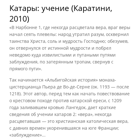
Катары: учение (Каратини,
2010)
«В Нарбонне
1
, где некогда расцветала вера, враг веры
начал сеять плевелы: народ утратил разум, осквернил
таинства Христа, соль и мудрость Господню; обезумев,
он отвернулся от истинной мудрости и побрел
неведомо куда извилистыми и путаными путями
заблуждения, по затерянным тропам, свернув с
прямого пути».
Так начинается «Альбигойская история» монаха-
цистерцианца Пьера де Во-де-Серне (ок. 1193 — после
1218). Этот автор, перед тем как начать повествование
о крестовом походе против катарской ереси, с 1209
года заливавшем кровью Лангедок, дает краткие
сведения об учении катаров
2
: «
вера
», некогда
расцветавшая — это христианская католическая вера,
с давних времен укоренившаяся на юге Франции;
«
заблуждение
»...