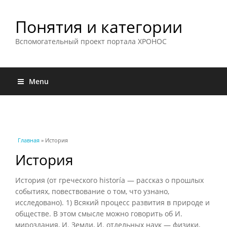
Понятия и категории
Вспомогательный проект портала ХРОНОС
Menu
Вы здесь
Главная
» История
История
История (от греческого historía — рассказ о прошлых
событиях, повествование о том, что узнано,
исследовано). 1) Всякий процесс развития в природе и
обществе. В этом смысле можно говорить об И.
мироздания, И. Земли, И. отдельных наук — физики,