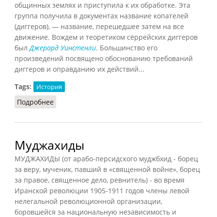
общинных землях и приступила к их обработке. Эта
группа получила в документах название копателей
(диггеров), — название, перешедшее затем на все
движение. Вождем и теоретиком сёррейских диггеров
был
Джерард Уинстенли
. Большинство его
произведений посвящено обоснованию требований
диггеров и оправданию их действий...
Tags:
История
Подробнее
о Диггеры и Уинстенли
Муджахиды
МУДЖАХИДЫ (от арабо-персидского муджбхид - борец
за веру, мученик, павший в «священной войне», борец
за правое, священное дело, ревнитель) - во время
Иранской революции 1905-1911 годов члены левой
нелегальной революционной организации,
боровшейся за национальную независимость и