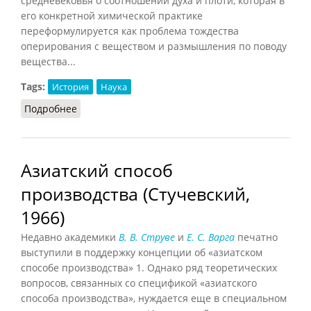
средневековья о соотношении духа и плоти, которая в
его конкретной химической практике
переформулируется как проблема тождества
оперирования с веществом и размышления по поводу
вещества...
Tags:
История
Наука
Подробнее
о Алхимия как феномен культуры (Рабинович,
1981)
Азиатский способ
производства (Стучевский,
1966)
Недавно академики
В. В. Струве
и
Е. С. Варга
печатно
выступили в поддержку концепции об «азиатском
способе производства»
1
. Однако ряд теоретических
вопросов, связанных со спецификой «азиатского
способа производства», нуждается еще в специальном