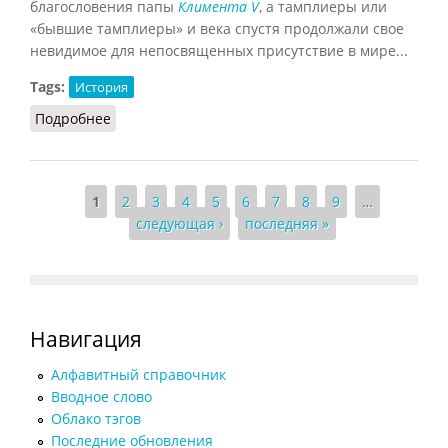
благословения папы
Климента V
, а тамплиеры или
«бывшие тамплиеры» и века спустя продолжали свое
невидимое для непосвященных присутствие в мире...
Tags:
История
Подробнее
о Тамплиеры (Балакин, 2004)
Страницы
1
2
3
4
5
6
7
8
9
…
следующая ›
последняя »
Навигация
Алфавитный справочник
Вводное слово
Облако тэгов
Последние обновления