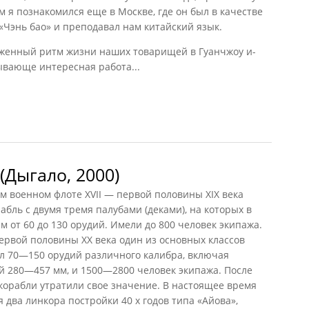
 я познакомился еще в Москве, где он был в качестве
«Чэнь бао» и преподавал нам китайский язык.
женный ритм жизни наших товарищей в Гуанчжоу и-
ывающе интересная работа...
Дыгало, 2000)
 военном флоте XVII — первой половины XIX века
бль с двумя тремя палубами (деками), на которых в
 от 60 до 130 орудий. Имели до 800 человек экипажа.
ервой половины XX века один из основных классов
л 70—150 орудий различного калибра, включая
й 280—457 мм, и 1500—2800 человек экипажа. После
орабли утратили свое значение. В настоящее время
 два линкора постройки 40 х годов типа «Айова»,