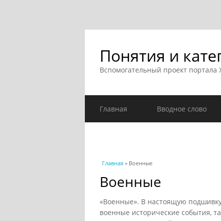
Понятия и кате
Вспомогательный проект портала
Главная
Вводное слово
Вы здесь
Главная
» Военные
Военные
«Военные». В настоящую подшивку
военные исторические события, та