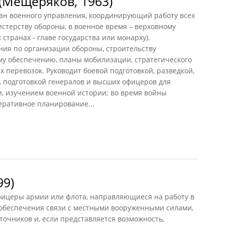
(Мещеряков, 1963)
н военного управления, координирующий работу всех
истерству обороны, в военное время – верховному
странах - главе государства или монарху).
ния по организации обороны, строительству
му обеспечению, планы мобилизации, стратегического
перевозок. Руководит боевой подготовкой, разведкой,
, подготовкой генералов и высших офицеров для
, изучением военной истории; во время войны
еративное планирование...
ещеряков, 1963)
99)
ицеры армии или флота, направляющиеся на работу в
обеспечения связи с местными вооруженными силами,
очников и, если представляется возможность,