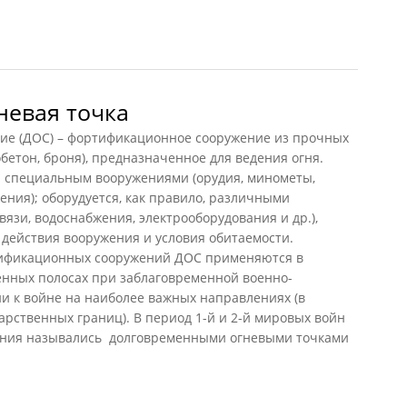
невая точка
ие (ДОС) – фортификационное сооружение из прочных
бетон, броня), предназначенное для ведения огня.
 специальным вооружениями (орудия, минометы,
ения); оборудуется, как правило, различными
язи, водоснабжения, электрооборудования и др.),
ействия вооружения и условия обитаемости.
тификационных сооружений ДОС применяются в
енных полосах при заблаговременной военно-
и к войне на наиболее важных направлениях (в
арственных границ). В период 1-й и 2-й мировых войн
ения назывались долговременными огневыми точками