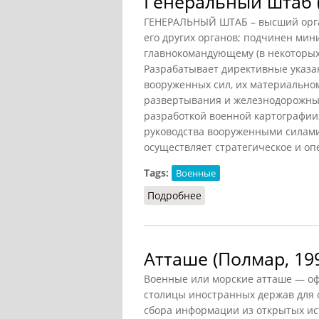
Генеральный штаб 
ГЕНЕРАЛЬНЫЙ ШТАБ – высший орга
его других органов; подчинен мин
главнокомандующему (в некоторых 
Разрабатывает директивные указа
вооруженных сил, их материально
развертывания и железнодорожных 
разработкой военной картографии
руководства вооруженными силами
осуществляет стратегическое и оп
Tags:
Военные
Подробнее
о Генеральный штаб (М
Атташе (Полмар, 19
Военные или морские атташе — оф
столицы иностранных держав для 
сбора информации из открытых ист