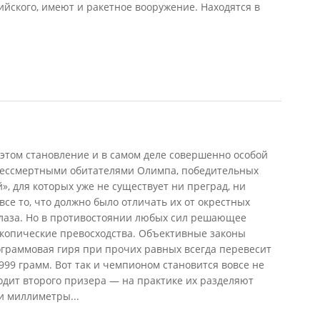
йского, имеют и ракетное вооружение. Находятся в
ыгало, 2000)
м этом становление и в самом деле совершенно особой
бессмертными обитателями Олимпа, победительных
», для которых уже не существует ни преград, ни
се то, что должно было отличать их от окрестных
 глаза. Но в противостоянии любых сил решающее
копические превосходства. Объективные законы
ограммовая гиря при прочих равных всегда перевесит
999 грамм. Вот так и чемпионом становится вовсе не
ходит второго призера — на практике их разделяют
и миллиметры...