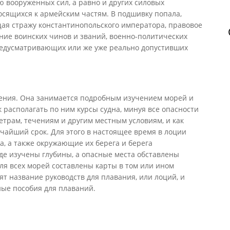
ю вооруженных сил, а равно и других силовых
осящихся к армейским частям. В подшивку попала,
я стражу константинопольского императора, правовое
ние воинских чинов и званий, военно-политических
предусматривающих или же уже реально допустивших
ения. Она занимается подробным изучением морей и
к располагать по ним курсы судна, минуя все опасности
трам, течениям и другим местным условиям, и как
чайший срок. Для этого в настоящее время в лоции
а, а также окружающие их берега и берега
де изучены глубины, а опасные места обставлены
ля всех морей составлены карты в том или ином
ят название руководств для плавания, или лоций, и
ные пособия для плаваний.