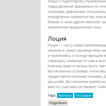
только с подготовкой к применени
подразделений, формально не отн
например, дефиниция, описывающа
определение наёмничества, описа
блоков, а также других явлений, 
применение вооруженной силы.
Лоция
Лоция — часть науки кораблевожд
океанов и служит руководством, ка
и применяясь к господствующим ве
совершать плавание по ним в крат
описаны моря и океаны всего, свет
бесчисленных островов; почти вез
предостерегательными знаками. Д
масштабе. Все описания морей кос
вместе с картами составляют глав
Tags:
Военные
География
Подробнее
о Лоция