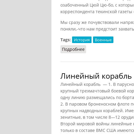
озабоченный Цюй Цю-бо, с которым
корреспондента текинской газеты 
Мы сразу же почувствовали напря
поняли,-что нам предстоит захват
Tags:
История
Военные
Подробнее
о Военная школа Вампу
Линейный корабль (
Линейный корабль — 1. В парусном
крупный трехмачтовый боевой кора
одну линию размещались по бортам
2. В паровом броненосном флоте п
крупных надводных кораблей. Име
зенитные, в том числе 8—12 оруди
Второй мировой войны линейные к
только в составе ВМС США имеются