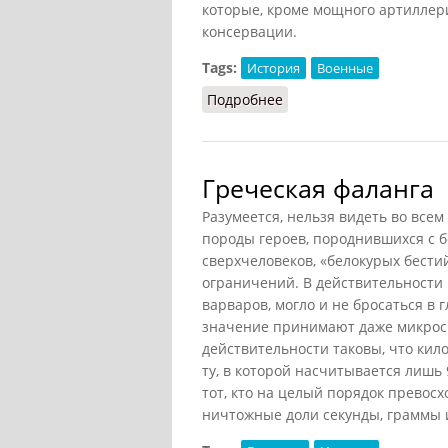
которые, кроме мощного артиллери
консервации.
Tags:
История
Военные
Подробнее
о Линейный корабль (Д
Греческая фаланга
Разумеется, нельзя видеть во все
породы героев, породнившихся с 
сверхчеловеков, «белокурых бестий
ограничений. В действительности в
варваров, могло и не бросаться в
значение принимают даже микрос
действительности таковы, что кил
ту, в которой насчитывается лишь 
тот, кто на целый порядок превос
ничтожные доли секунды, граммы 