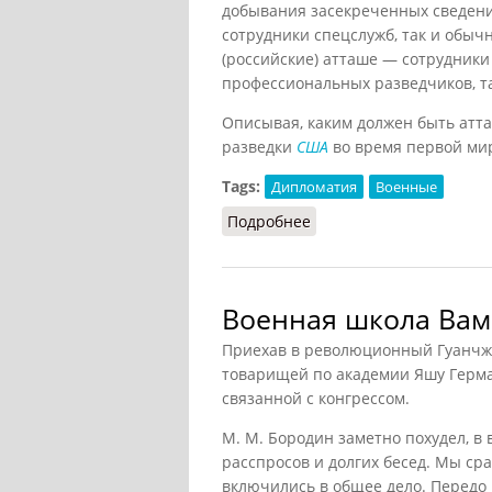
добывания засекреченных сведений
сотрудники спецслужб, так и обыч
(российские) атташе — сотрудники
профессиональных разведчиков, т
Описывая, каким должен быть атта
разведки
США
во время первой мир
Tags:
Дипломатия
Военные
Подробнее
о Атташе (Полмар, 1999
Военная школа Вам
Приехав в революционный Гуанчжо
товарищей по академии Яшу Герма
связанной с конгрессом.
М. М. Бородин заметно похудел, в 
расспросов и долгих бесед. Мы ср
включились в общее дело. Передо 