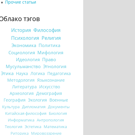
Прочие статьи
Облако тэгов
История
Философия
Психология
Религия
Экономика
Политика
Социология
Мифология
Идеология
Право
Мусульманство
Этнология
Этика
Наука
Логика
Педагогика
Методология
Языкознание
Литература
Искусство
Археология
Демография
География
Экология
Военные
Культура
Дипломатия
Документы
Китайская философия
Биология
Информатика
Антропология
Теология
Эстетика
Математика
Риторика
Мировоззрение