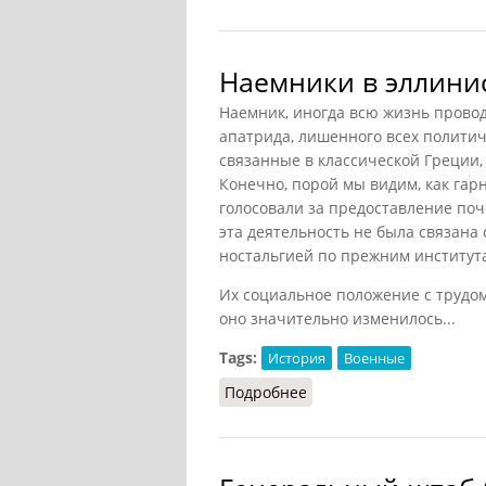
Наемники в эллини
Наемник, иногда всю жизнь провод
апатрида, лишенного всех политич
связанные в классической Греции, 
Конечно, порой мы видим, как гар
голосовали за предоставление поч
эта деятельность не была связана
ностальгией по прежним институт
Их социальное положение с трудом
оно значительно изменилось...
Tags:
История
Военные
Подробнее
о Наемники в эллинист