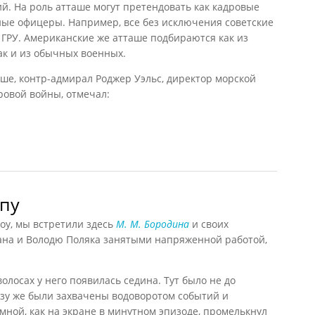
. На роль атташе могут претендовать как кадровые
ные офицеры. Например, все без исключения советские
 ГРУ. Американские же атташе подбираются как из
ак и из обычных военных.
ше, контр-адмирал Роджер Уэльс, директор морской
овой войны, отмечал:
)
пу
у, мы встретили здесь
М. М. Бородина
и своих
на и Володю Поляка занятыми напряженной работой,
волосах у него появилась седина. Тут было не до
азу же были захвачены водоворотом событий и
мной, как на экране в минутном эпизоде, промелькнул