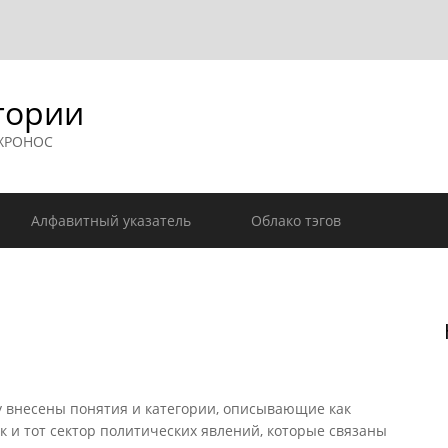
гории
 ХРОНОС
Алфавитный указатель
Облако тэгов
 внесены понятия и категории, описывающие как
к и тот сектор политических явлений, которые связаны