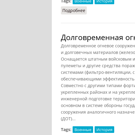
Tags:
Военные
История
Подробнее
о Греческая фаланга
Долговременная ог
Долговременное огневое сооружен
и долговечных материалов (железо
Оснащается штатным войсковым и
пулеметы и другие средства пораж
системами (фильтро-вентиляции, св
обеспечивающими эффективность д
Совместно с другими типами фор
укрепленных районах и на укрепл
инженерной подготовке территори
основном в системе обороны госуд
сооружения аналогичного назнач
(ДОТ)...
Tags:
Военные
История