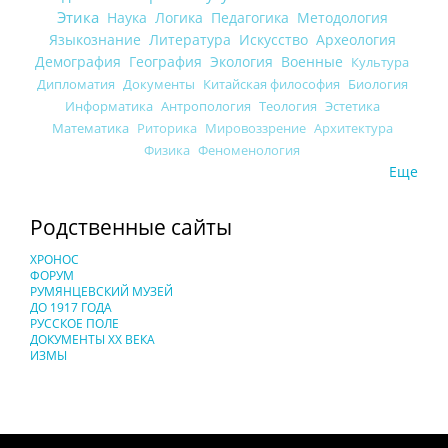
Этика
Наука
Логика
Педагогика
Методология
Языкознание
Литература
Искусство
Археология
Демография
География
Экология
Военные
Культура
Дипломатия
Документы
Китайская философия
Биология
Информатика
Антропология
Теология
Эстетика
Математика
Риторика
Мировоззрение
Архитектура
Физика
Феноменология
Еще
Родственные сайты
ХРОНОС
ФОРУМ
РУМЯНЦЕВСКИЙ МУЗЕЙ
ДО 1917 ГОДА
РУССКОЕ ПОЛЕ
ДОКУМЕНТЫ XX ВЕКА
ИЗМЫ