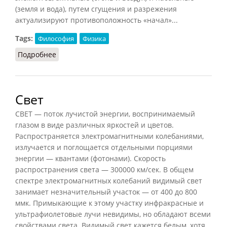
(земля и вода), путем сгущения и разрежения
актуализируют противоположность «начал»...
Tags:
Философия
Физика
Подробнее
о Стоицизм (физика)
Свет
СВЕТ — поток лучистой энергии, воспринимаемый
глазом в виде различных яркостей и цветов.
Распространяется электромагнитными колебаниями,
излучается и поглощается отдельными порциями
энергии — квантами (фотонами). Скорость
распространения света — 300000 км/сек. В общем
спектре электромагнитных колебаний видимый свет
занимает незначительный участок — от 400 до 800
ммк. Примыкающие к этому участку инфракрасные и
ультрафиолетовые лучи невидимы, но обладают всеми
свойствами света. Видимый свет кажется белым, хотя