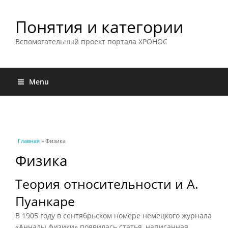
Понятия и категории
Вспомогательный проект портала ХРОНОС
Menu
Вы здесь
Главная
» Физика
Физика
Теория относительности и А.
Пуанкаре
В 1905 году в сентябрьском номере немецкого журнала
«Анналы физики» появилась статья, написанная