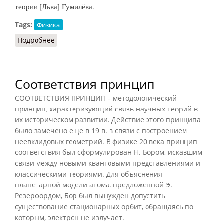
теории [Льва] Гумилёва.
Tags:
Физика
Подробнее
о Биосфера (ЛГ.Э, 2013)
Соответствия принцип
СООТВЕТСТВИЯ ПРИНЦИП – методологический
принцип, характеризующий связь научных теорий в
их историческом развитии. Действие этого принципа
было замечено еще в 19 в. в связи с построением
неевклидовых геометрий. В физике 20 века принцип
соответствия был сформулирован Н. Бором, искавшим
связи между новыми квантовыми представлениями и
классическими теориями. Для объяснения
планетарной модели атома, предложенной Э.
Резерфордом, Бор был вынужден допустить
существование стационарных орбит, обращаясь по
которым, электрон не излучает.