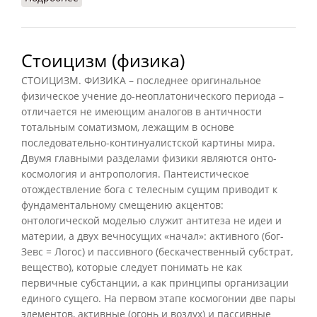
Стоицизм (физика)
СТОИЦИЗМ. ФИЗИКА – последнее оригинальное
физическое учение до-неоплатонического периода –
отличается не имеющим аналогов в античности
тотальным соматизмом, лежащим в основе
последовательно-континуалистской картины мира.
Двумя главными разделами физики являются онто-
космология и антропология. Пантеистическое
отождествление бога с телесным сущим приводит к
фундаментальному смещению акцентов:
онтологической моделью служит антитеза не идеи и
материи, а двух вечносущих «начал»: активного (бог-
Зевс = Логос) и пассивного (бескачественный субстрат,
вещество), которые следует понимать не как
первичные субстанции, а как принципы организации
единого сущего. На первом этапе космогонии две пары
элементов, активные (огонь и воздух) и пассивные