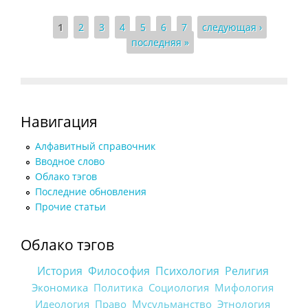
Страницы
1
2
3
4
5
6
7
следующая ›
последняя »
Навигация
Алфавитный справочник
Вводное слово
Облако тэгов
Последние обновления
Прочие статьи
Облако тэгов
История
Философия
Психология
Религия
Экономика
Политика
Социология
Мифология
Идеология
Право
Мусульманство
Этнология