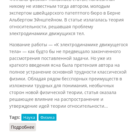
никому не известным тогда автором, молодым
экспертом швейцарского патептпого бюро в Берне
Альбертом Эйнштейном. В статье излагалась теория
относительности, решавшая проблему
электродинамики движущихся тел.
Название работы — «К электродинамике движущегося
тела» — как будто бы не предвещало законченного
рассмотрения поставленной задачи. Но уже из
краткого введения ясна была претензия автора на
полное устранение основной трудности классической
физики. Обладая рядом бесспорных преимуществ в
изложении трудных для понимания, необычных
сторон новой физической теории, статья оказала
решающее влияние на распространение и
утверждение идей теории относительности...
Tags:
Наука
Физика
Подробнее
о Теория относительности и А. Пуанкаре