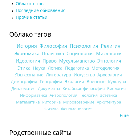
Облако тэгов
Последние обновления
Прочие статьи
Облако тэгов
История
Философия
Психология
Религия
Экономика
Политика
Социология
Мифология
Идеология
Право
Мусульманство
Этнология
Этика
Наука
Логика
Педагогика
Методология
Языкознание
Литература
Искусство
Археология
Демография
География
Экология
Военные
Культура
Дипломатия
Документы
Китайская философия
Биология
Информатика
Антропология
Теология
Эстетика
Математика
Риторика
Мировоззрение
Архитектура
Физика
Феноменология
Еще
Родственные сайты