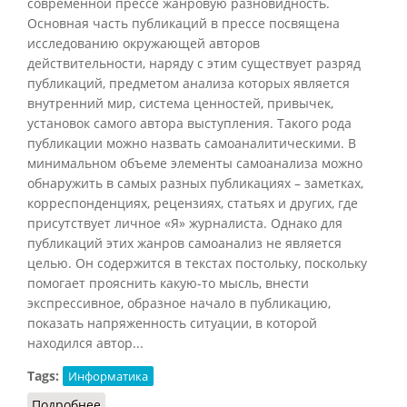
современной прессе жанровую разновидность.
Основная часть публикаций в прессе посвящена
исследованию окружающей авторов
действительности, наряду с этим существует разряд
публикаций, предметом анализа которых является
внутренний мир, система ценностей, привычек,
установок самого автора выступления. Такого рода
публикации можно назвать самоаналитическими. В
минимальном объеме элементы самоанализа можно
обнаружить в самых разных публикациях – заметках,
корреспонденциях, рецензиях, статьях и других, где
присутствует личное «Я» журналиста. Однако для
публикаций этих жанров самоанализ не является
целью. Он содержится в текстах постольку, поскольку
помогает прояснить какую-то мысль, внести
экспрессивное, образное начало в публикацию,
показать напряженность ситуации, в которой
находился автор...
Tags:
Информатика
Подробнее
о Исповедь (жанр в СМИ)