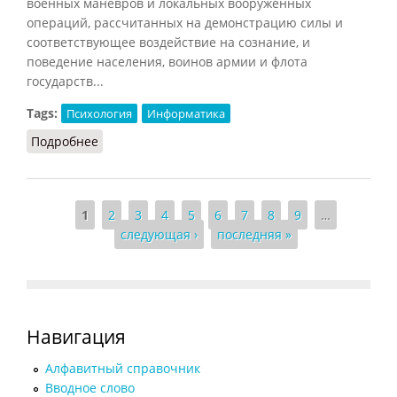
военных маневров и локальных вооруженных
операций, рассчитанных на демонстрацию силы и
соответствующее воздействие на сознание, и
поведение населения, воинов армии и флота
государств...
Tags:
Психология
Информатика
Подробнее
о Психологическая война (Князев, 2002)
Страницы
1
2
3
4
5
6
7
8
9
…
следующая ›
последняя »
Навигация
Алфавитный справочник
Вводное слово