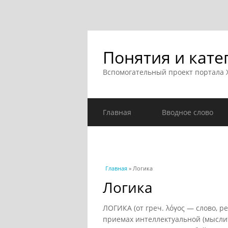
Понятия и кате
Вспомогательный проект портала
Главная
Вводное слово
Вы здесь
Главная
» Логика
Логика
ЛОГИКА (от греч. λόγος — слово, ре
приемах интеллектуальной (мысли