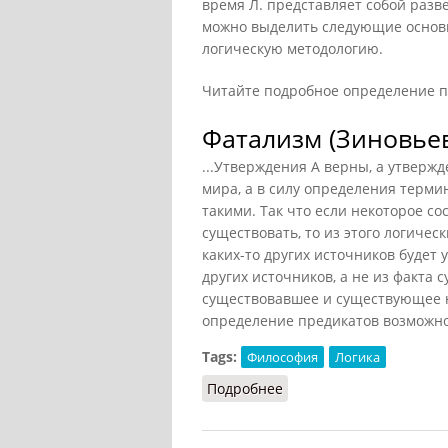
время Л. представляет собой разв
можно выделить следующие основн
логическую методологию.
Читайте подробное определение 
Фатализм (Зиновьев
...Утверждения A верны, а утвержд
мира, а в силу определения терми
такими. Так что если некоторое со
существовать, то из этого логическ
каких-то других источников будет 
других источников, а не из факта 
существовавшее и существующее 
определение предикатов возможнос
Tags:
Философия
Логика
Подробнее
о Фатализм (Зиновьев, 