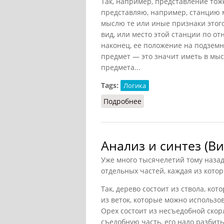
Так, например, представление тоже
представляю, например, станцию м
мыслю те или иные признаки этого
вид, или место этой станции по 
наконец, ее положение на подзем
предмет — это значит иметь в мыс
предмета...
Tags:
Логика
Подробнее
о Понятие и представле
Анализ и синтез (Ви
Уже много тысячелетий тому назад
отдельных частей, каждая из кото
Так, дерево состоит из ствола, кот
из веток, которые можно использов
Орех состоит из несъедобной скорл
съедобную часть, его надо разбит