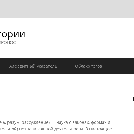
гории
 ХРОНОС
Алфавитный указатель
Облако тэгов
чь, разум, рассуждение) — наука о законах, формах и
тельной) познавательной деятельности. В настоящее