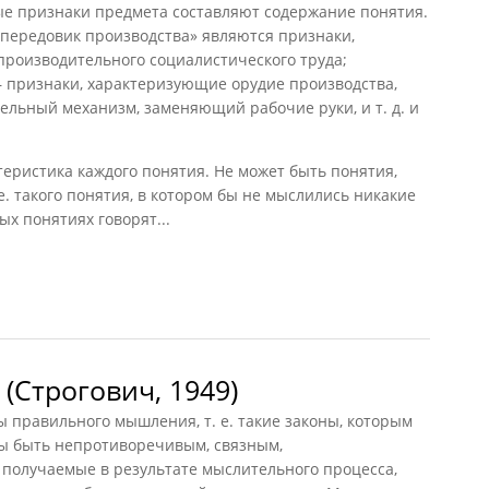
е признаки предмета составляют содержание понятия.
передовик производства» являются признаки,
роизводительного социалистического труда;
признаки, характеризующие орудие производства,
ьный механизм, заменяющий рабочие руки, и т. д. и
еристика каждого понятия. Не может быть понятия,
е. такого понятия, в котором бы не мыслились никакие
ых понятиях говорят...
и объем (Горский, 1954)
(Строгович, 1949)
 правильного мышления, т. е. такие законы, которым
ы быть непротиворечивым, связным,
 получаемые в результате мыслительного процесса,