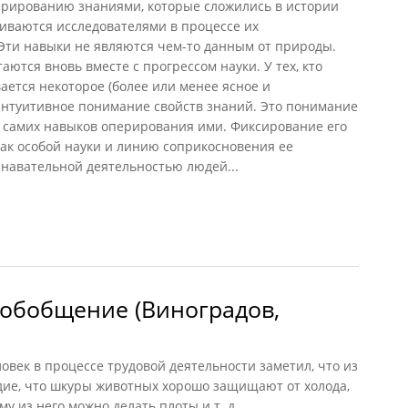
рированию знаниями, которые сложились в истории
аиваются исследователями в процессе их
Эти навыки не являются чем-то данным от природы.
ются вновь вместе с прогрессом науки. У тех, кто
ается некоторое (более или менее ясное и
интуитивное понимание свойств знаний. Это понимание
 самих навыков оперирования ими. Фиксирование его
как особой науки и линию соприкосновения ее
знавательной деятельностью людей...
ики (Зиновьев, 1971)
 обобщение (Виноградов,
овек в процессе трудовой деятельности заметил, что из
дие, что шкуры животных хорошо защищают от холода,
му из него можно делать плоты и т. д.