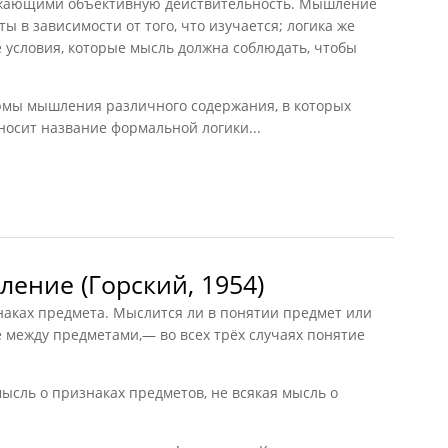
жающими объективную действительность. Мышление
 в зависимости от того, что изучается; логика же
е условия, которые мысль должна соблюдать, чтобы
формы мышления различного содержания, в которых
носит название формальной логики...
трогович, 1949)
ление (Горский, 1954)
наках предмета. Мыслится ли в понятии предмет или
 между предметами,— во всех трёх случаях понятие
мысль о признаках предметов, не всякая мысль о