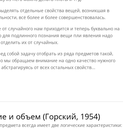
выделять отдельные свойства вещей, возникшая в
ьности, всё более и более совершенствовалась.
от случайного нам приходится и теперь буквально на
о для подлинного познания вещи пли явления надо
отделить их от случайных.
ед собой задачу отобрать из ряда предметов такой,
то мы обращаем внимание на одно качество нужного
 абстрагируясь от всех остальных свойств...
бобщение (Виноградов, Кузьмин, 1954)
е и объем (Горский, 1954)
 предмета всегда имеет две логические характеристики: