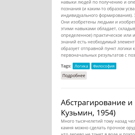
навыки людей по получению и опе
познания (и каким-то образом усв
индивидуального формирования). 
Они изобретены людьми и изобрета
этими навыками обладает, складыв
определенное) практическое или 
знаний есть необходимый элемент
образует отправной пункт логики 
первоначальных результатов с по
Tags:
Логика
Философия
Подробнее
о Интуиция на фоне лог
Абстрагирование и
Кузьмин, 1954)
Много тысячелетий тому назад чел
камня можно сделать прочное ору
что дерево не тонет в воде и поэто