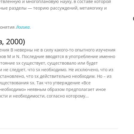
етвленную и многоплановую науку, в составе которой
ые разделы — теорию рассуждений, метаяогику и
понятия
Логика
.
, 2000)
ения B неверны не в силу какого-то опытного изучения
нов M и N. Последние вводятся в употребление именно
стояние sx существует, существовало или будет
и не следует, что sx необходимо. Не исключено, что из
установлено, что sx действительно необходим. Но – из
существования sx. Так что утверждение «Все
необходимо» неявным образом предполагает иное
ти и необходимости, согласно которому...
2000)