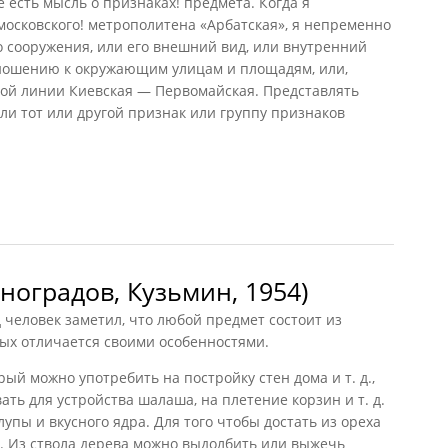
 есть мысль о признаках! предмета. Когда я
осковского! метрополитена «Арбатская», я непременно
 сооружения, или его внешний вид, или внутренний
отношению к окружающим улицам и площадям, или,
ной линии Киевская — Первомайская. Представлять
ли тот или другой признак или группу признаков
ние (Горский, 1954)
ноградов, Кузьмин, 1954)
 человек заметил, что любой предмет состоит из
рых отличается своими особенностями.
орый можно употребить на постройку стен дома и т. д.,
ать для устройства шалаша, на плетение корзин и т. д.
упы и вкусного ядра. Для того чтобы достать из ореха
ь. Из ствола дерева можно выдолбить или выжечь