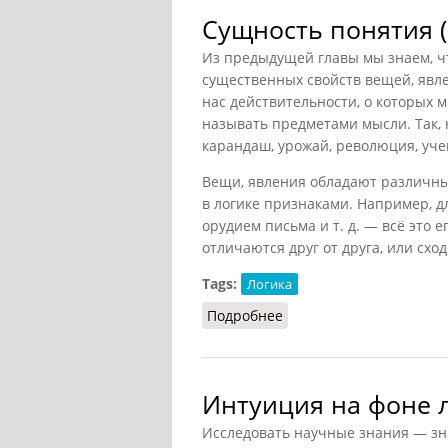
Сущность понятия (
Из предыдущей главы мы знаем, ч
существенных свойств вещей, явл
нас действительности, о которых 
называть
предметами
мысли. Так,
карандаш, урожай, революция, учен
Вещи, явления обладают различны
в логике
признаками
. Например, д
орудием письма и т. д. — всё это
отличаются друг от друга, или сход
Tags:
Логика
Подробнее
о Сущность понятия (Ви
Интуиция на фоне л
Исследовать научные знания — зн