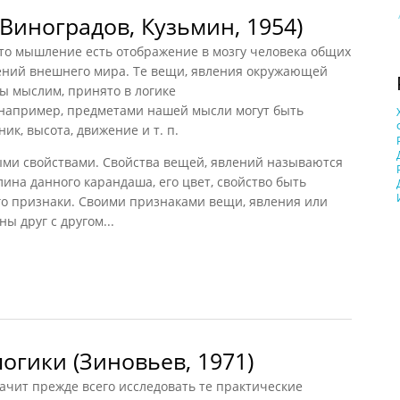
Виноградов, Кузьмин, 1954)
то мышление есть отображение в мозгу человека общих
ений внешнего мира. Те вещи, явления окружающей
мы мыслим, принято в логике
 например, предметами нашей мысли могут быть
ик, высота, движение и т. п.
ми свойствами. Свойства вещей, явлений называются
лина данного карандаша, его цвет, свойство быть
 его признаки. Своими признаками вещи, явления или
ны друг с другом...
ноградов, Кузьмин, 1954)
огики (Зиновьев, 1971)
ачит прежде всего исследовать те практические