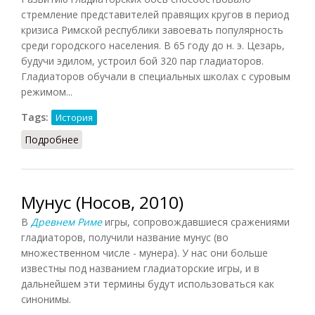
стремление представителей правящих кругов в период
кризиса Римской республики завоевать популярность
среди городского населения. В 65 году до н. э. Цезарь,
будучи эдилом, устроил бой 320 пар гладиаторов.
Гладиаторов обучали в специальных школах с суровым
режимом...
Tags:
История
Подробнее
о Гладиаторы (СИЭ, 1963)
Мунус (Носов, 2010)
В
Древнем Риме
игры, сопровождавшиеся сражениями
гладиаторов, получили название
мунус
(во
множественном числе -
мунера
). У нас они больше
известны под названием гладиаторские игры, и в
дальнейшем эти термины будут использоваться как
синонимы.