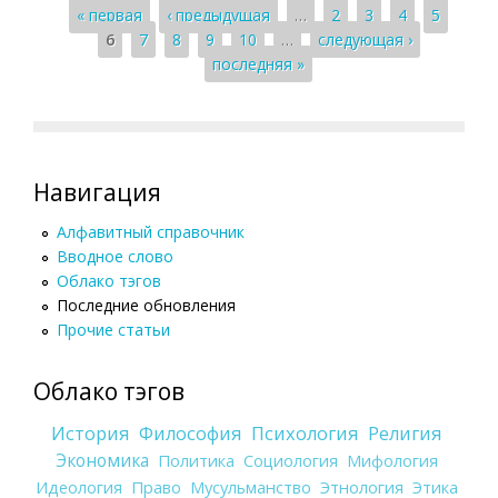
Страницы
« первая
‹ предыдущая
…
2
3
4
5
6
7
8
9
10
…
следующая ›
последняя »
Навигация
Алфавитный справочник
Вводное слово
Облако тэгов
Последние обновления
Прочие статьи
Облако тэгов
История
Философия
Психология
Религия
Экономика
Политика
Социология
Мифология
Идеология
Право
Мусульманство
Этнология
Этика