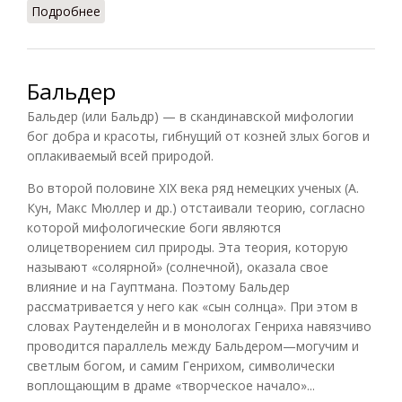
Подробнее
о Трибы и курии
Бальдер
Бальдер (или Бальдр) — в скандинавской мифологии
бог добра и красоты, гибнущий от козней злых богов и
оплакиваемый всей природой.
Во второй половине XIX века ряд немецких ученых (А.
Кун, Макс Мюллер и др.) отстаивали теорию, согласно
которой мифологические боги являются
олицетворением сил природы. Эта теория, которую
называют «солярной» (солнечной), оказала свое
влияние и на Гауптмана. Поэтому Бальдер
рассматривается у него как «сын солнца». При этом в
словах Раутенделейн и в монологах Генриха навязчиво
проводится параллель между Бальдером—могучим и
светлым богом, и самим Генрихом, символически
воплощающим в драме «творческое начало»...