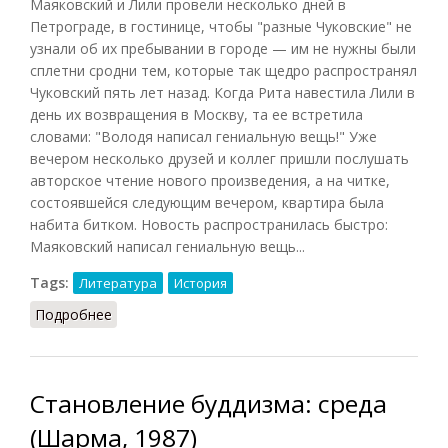
Маяковский и Лили провели несколько дней в
Петрограде, в гостинице, чтобы "разные Чуковские" не
узнали об их пребывании в городе — им не нужны были
сплетни сродни тем, которые так щедро распространял
Чуковский пять лет назад. Когда Рита навестила Лили в
день их возвращения в Москву, та ее встретила
словами: "Володя написал гениальную вещь!" Уже
вечером несколько друзей и коллег пришли послушать
авторское чтение нового произведения, а на читке,
состоявшейся следующим вечером, квартира была
набита битком. Новость распространилась быстро:
Маяковский написал гениальную вещь...
Tags:
Литература
История
Подробнее
о ЛЕФ и Маяковский (Янгфельдт, 2009)
Становление буддизма: среда
(Шарма, 1987)