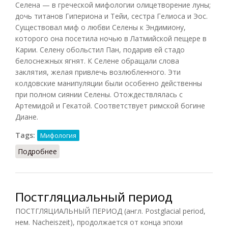
Селена — в греческой мифологии олицетворение луны;
дочь титанов Гипериона и Тейи, сестра Гелиоса и Эос.
Существовал миф о любви Селены к Эндимиону,
которого она посетила ночью в Латмийской пещере в
Карии. Селену обольстил Пан, подарив ей стадо
белоснежных ягнят. К Селене обращали слова
заклятия, желая привлечь возлюбленного. Эти
колдовские манипуляции были особенно действенны
при полном сиянии Селены. Отождествлялась с
Артемидой и Гекатой. Соответствует римской богине
Диане.
Tags:
Мифология
Подробнее
о Селена
Постгляциальный период
ПОСТГЛЯЦИАЛЬНЫЙ ПЕРИОД (англ. Postglacial period,
нем. Nacheiszeit), продолжается от конца эпохи