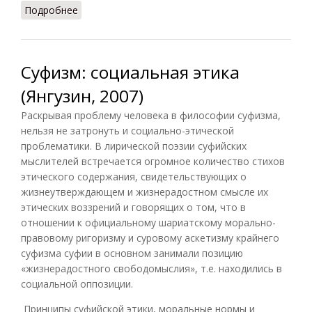
Подробнее
о Каста: история изучения (Куценков, 1983)
Суфизм: социальная этика
(Янгузин, 2007)
Раскрывая проблему человека в философии суфизма,
нельзя не затронуть и социально-этической
проблематики. В лирической поэзии суфийских
мыслителей встречается огромное количество стихов
этического содержания, свидетельствующих о
жизнеутверждающем и жизнерадостном смысле их
этических воззрений и говорящих о том, что в
отношении к официальному шариатскому морально-
правовому ригоризму и суровому аскетизму крайнего
суфизма суфии в основном занимали позицию
«жизнерадостного свободомыслия», т.е. находились в
социальной оппозиции.
Принципы суфийской этики, моральные нормы и