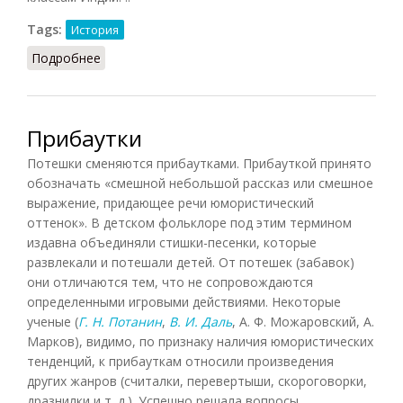
Tags:
История
Подробнее
о Акали (Семенова, 1963)
Прибаутки
Потешки сменяются прибаутками. Прибауткой принято
обозначать «смешной небольшой рассказ или смешное
выражение, придающее речи юмористический
оттенок». В детском фольклоре под этим термином
издавна объединяли стишки-песенки, которые
развлекали и потешали детей. От потешек (забавок)
они отличаются тем, что не сопровождаются
определенными игровыми действиями. Некоторые
ученые (
Г. Н. Потанин
,
В. И. Даль
, А. Ф. Можаровский, А.
Марков), видимо, по признаку наличия юмористических
тенденций, к прибауткам относили произведения
других жанров (считалки, перевертыши, скороговорки,
дразнилки и т. д.). Успешно решала вопросы