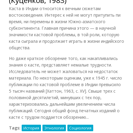
(Куценков, 1983)
Каста в Индии относится к вечным сюжетам
востоковедения. Интерес к ней не могут притупить пи
время, ни перемены в жизни Южно-азиатского
субконтинента. Главная причина этого — в научной
значимости кастовой проблемы, в той роли, которую
каста сыграла и продолжает играть в жизни индийского
общества.
Но даже краткое обозрение того, как накапливались
знания о касте, представляет немалые трудности.
Исследователь не может жаловаться на недостаток
материала. По некоторым оценкам, уже к 1945 г. число
публикации по кастовой проблеме в Индии превысило
5 тысяч названий [Хаттон, 1963, с. XV]. Свыше трех с
половиной десятилетий, минувших с тех пор,
характеризовались дальнейшим увеличением числа
публикаций. Сегодня общий фонд печатных изданий о
касте с трудом поддается обозрению...
Tags:
История
Этнология
Социология