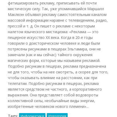
фетишизировать рекламу, приписывать ей почти
мистическую силу. Так, уже упоминавшийся Маршалл
Маклюэн объявил рекламу самостоятельным каналом
массовой информации наравне с телевидением, радио,
прессой и т. д. Он пишет о рекламе с некоторым
налетом языческого мистицизма: «Реклама — это
пещерное искусство XX века. Когда в 20-е годы
говорили о доисторическом человеке и люди были
потрясены рисунками в пещерах Эльтамира, они не
замечали (как и мы сейчас) тайного окружения
магических форм, которые мы называем рекламой.
Подобно рисункам в пещерах, реклама предназначена
не для того, чтобы на нее смотреть, а скорее для того,
чтобы оказывать влияние на расстоянии, как при
телепатии. Подобно рисункам в пещерах, реклама
является средством не частного, а корпоративного
выражения. Она представляет собой водовороты
коллективной силы, необычайные виды энергии,
изобретенные человеком нового племени»...
Tags:
Информатика
Идеология