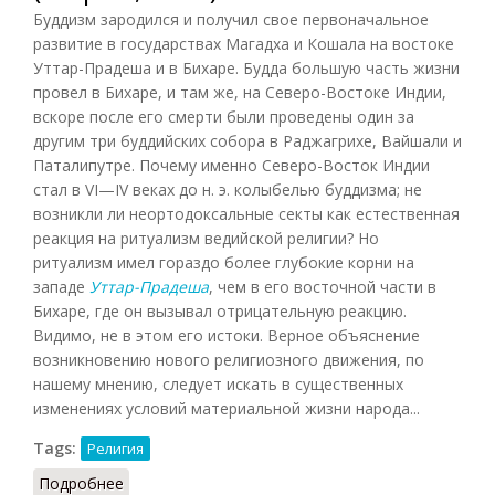
Буддизм зародился и получил свое первоначальное
развитие в государствах
Магадха
и Кошала на востоке
Уттар-Прадеша и в Бихаре. Будда большую часть жизни
провел в Бихаре, и там же, на Северо-Востоке Индии,
вскоре после его смерти были проведены один за
другим три буддийских собора в Раджагрихе, Вайшали и
Паталипутре. Почему именно Северо-Восток Индии
стал в VI—IV веках до н. э. колыбелью буддизма; не
возникли ли неортодоксальные секты как естественная
реакция на ритуализм ведийской религии? Но
ритуализм имел гораздо более глубокие корни на
западе
Уттар-Прадеша
, чем в его восточной части в
Бихаре, где он вызывал отрицательную реакцию.
Видимо, не в этом его истоки. Верное объяснение
возникновению нового религиозного движения, по
нашему мнению, следует искать в существенных
изменениях условий материальной жизни народа...
Tags:
Религия
Подробнее
о Становление буддизма: среда (Шарма, 1987)