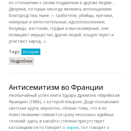
по отношению к своим подданным и другим людям…
Дворяне, которые некогда являлись воплощением
благородства, ныне — грабители, убийцы, еретики,
неверные и непочтительные, идолопоклонники,
безумцы, жестокие, гордые и высокомерные, они
похищают имущество других людей, кощунствуют и
угнетают народ…»
Tags:
История
Подробнее
о Дворянство Франции в XVI-XVII веках (Мандру,
2010)
Антисемитизм во Франции
Необычайный успех книги Эдуара Дрюмона «Еврейская
Франция» (1886), с которой Альфонс Доде познакомил
светские круги, вероятно, обязан тому, что в ее
повествовании сливаются сразу несколько идейных
течений: здесь в какойто степени присутствует
католицизм («кто говорит о
еврее
, тот говорит о