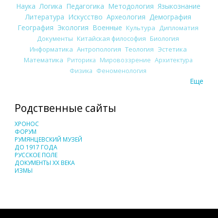
Наука
Логика
Педагогика
Методология
Языкознание
Литература
Искусство
Археология
Демография
География
Экология
Военные
Культура
Дипломатия
Документы
Китайская философия
Биология
Информатика
Антропология
Теология
Эстетика
Математика
Риторика
Мировоззрение
Архитектура
Физика
Феноменология
Еще
Родственные сайты
ХРОНОС
ФОРУМ
РУМЯНЦЕВСКИЙ МУЗЕЙ
ДО 1917 ГОДА
РУССКОЕ ПОЛЕ
ДОКУМЕНТЫ XX ВЕКА
ИЗМЫ