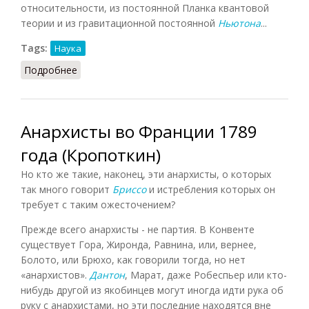
относительности, из постоянной Планка квантовой
теории и из гравитационной постоянной
Ньютона
...
Tags:
Наука
Подробнее
о Время Планка
Анархисты во Франции 1789
года (Кропоткин)
Но кто же такие, наконец, эти анархисты, о которых
так много говорит
Бриссо
и истребления которых он
требует с таким ожесточением?
Прежде всего анархисты - не партия. В Конвенте
существует Гора, Жиронда, Равнина, или, вернее,
Болото, или Брюхо, как говорили тогда, но нет
«анархистов».
Дантон
, Марат, даже Робеспьер или кто-
нибудь другой из якобинцев могут иногда идти рука об
руку с анархистами, но эти последние находятся вне