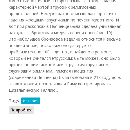
животных. Античные авторы называют такие гадания
характерной чертой этрусских религиозных
представлений. Неоднократно описывалась практика
гадания жрецами-гаруспиками по печени животного. И
вот при раскопках в Пьяченце была сделана уникальная
находка — бронзовая модель печени овцы (рис. 19).
Это небольшое бронзовое изделие относится к весьма
поздней эпохе, поскольку оно датируется
приблизительно 100 г. до н. э., и найдено в регионе,
который не считался этрусским: быть может, оно было
привезено римлянином или этрусским гаруспиком,
служившим римлянам. Римская Плацентия
(современная Пьяченца) была основана в 218 году до н.
э. как колония, позволявшая Риму контролировать
Цизальпинскую Галлию...
Tags:
История
Подробнее
о Гаруспики и печень