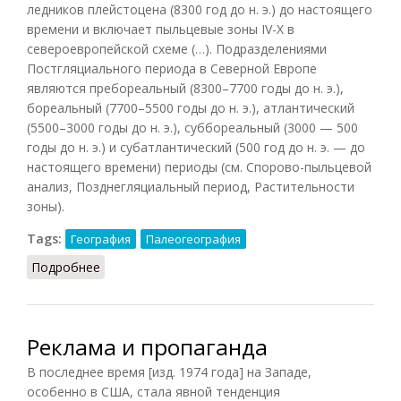
ледников плейстоцена (8300 год до н. э.) до настоящего
времени и включает пыльцевые зоны IV-X в
североевропейской схеме (…). Подразделениями
Постгляциального периода в Северной Европе
являются пребореальный (8300–7700 годы до н. э.),
бореальный (7700–5500 годы до н. э.), атлантический
(5500–3000 годы до н. э.), суббореальный (3000 — 500
годы до н. э.) и субатлантический (500 год до н. э. — до
настоящего времени) периоды (см. Спорово-пыльцевой
анализ, Позднегляциальный период, Растительности
зоны).
Tags:
География
Палеогеография
Подробнее
о Постгляциальный период
Реклама и пропаганда
В последнее время [
изд. 1974 года
] на Западе,
особенно в США, стала явной тенденция