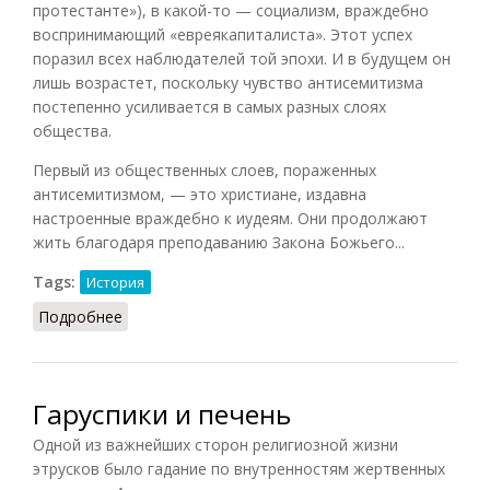
протестанте»), в какой-то — социализм, враждебно
воспринимающий «евреякапиталиста». Этот успех
поразил всех наблюдателей той эпохи. И в будущем он
лишь возрастет, поскольку чувство антисемитизма
постепенно усиливается в самых разных слоях
общества.
Первый из общественных слоев, пораженных
антисемитизмом, — это христиане, издавна
настроенные враждебно к иудеям. Они продолжают
жить благодаря преподаванию Закона Божьего...
Tags:
История
Подробнее
о Антисемитизм во Франции
Гаруспики и печень
Одной из важнейших сторон религиозной жизни
этрусков было гадание по внутренностям жертвенных