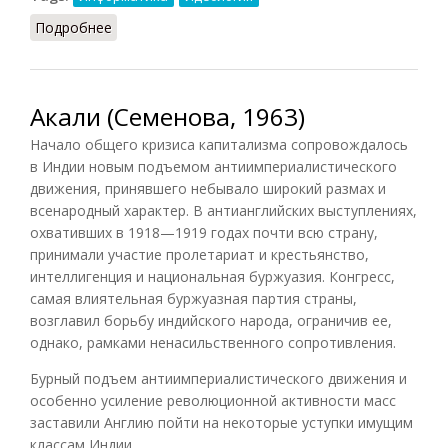
Подробнее
о Реклама и пропаганда
Акали (Семенова, 1963)
Начало общего кризиса капитализма сопровождалось
в Индии новым подъемом антиимпериалистического
движения, принявшего небывало широкий размах и
всенародный характер. В антианглийских выступлениях,
охвативших в 1918—1919 годах почти всю страну,
принимали участие пролетариат и крестьянство,
интеллигенция и национальная буржуазия. Конгресс,
самая влиятельная буржуазная партия страны,
возглавил борьбу индийского народа, ограничив ее,
однако, рамками ненасильственного сопротивления.
Бурный подъем антиимпериалистического движения и
особенно усиление революционной активности масс
заставили Англию пойти на некоторые уступки имущим
классам Индии. ..