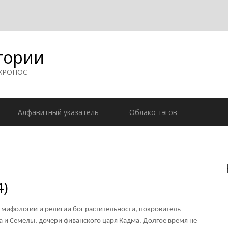
гории
 ХРОНОС
Алфавитный указатель
Облако тэгов
4)
й мифологии и религии бог растительности, покровитель
а и Семелы, дочери фиванского царя Кадма. Долгое время не