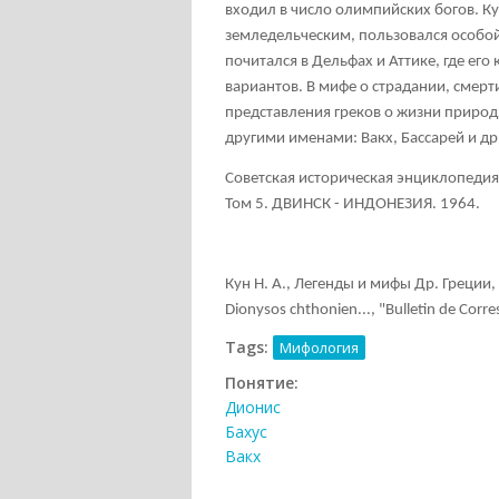
входил в число олимпийских богов. К
земледельческим, пользовался особой
почитался в Дельфах и Аттике, где ег
вариантов. В мифе о страдании, смер
представления греков о жизни приро
другими именами: Вакх, Бассарей и др.
Советская историческая энциклопедия
Том 5. ДВИНСК - ИНДОНЕЗИЯ. 1964.
Кун Н. A., Легенды и мифы Др. Греции, М
Dionysos chthonien..., "Bulletin de Corr
Tags:
Мифология
Понятие:
Дионис
Бахус
Вакх