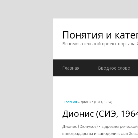
Понятия и кате
Вспомогательный проект портала
Главная
Вводное слово
Вы здесь
Главная
» Дионис (СИЭ, 1964)
Дионис (СИЭ, 196
Дионис (Dionysos) - в древнегреческо
виноградарства и виноделия; сын Зевс