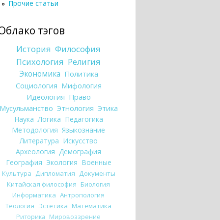
Прочие статьи
Облако тэгов
История
Философия
Психология
Религия
Экономика
Политика
Социология
Мифология
Идеология
Право
Мусульманство
Этнология
Этика
Наука
Логика
Педагогика
Методология
Языкознание
Литература
Искусство
Археология
Демография
География
Экология
Военные
Культура
Дипломатия
Документы
Китайская философия
Биология
Информатика
Антропология
Теология
Эстетика
Математика
Риторика
Мировоззрение