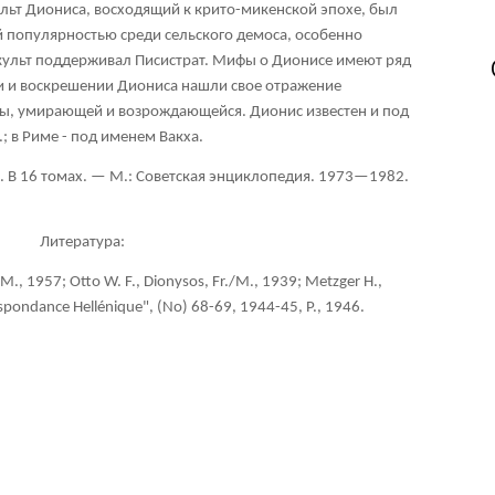
ульт Диониса, восходящий к крито-микенской эпохе, был
 популярностью среди сельского демоса, особенно
о культ поддерживал Писистрат. Мифы о Дионисе имеют ряд
ти и воскрешении Диониса нашли свое отражение
ды, умирающей и возрождающейся. Дионис известен и под
; в Риме - под именем Вакха.
. В 16 томах. — М.: Советская энциклопедия. 1973—1982.
Литература:
., 1957; Otto W. F., Dionysos, Fr./M., 1939; Metzger H.,
espondance Hellénique", (No) 68-69, 1944-45, P., 1946.