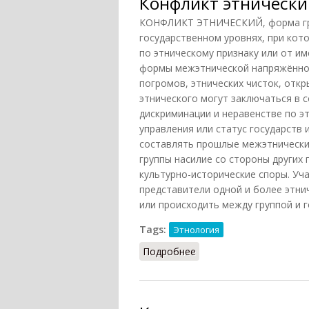
Конфликт этнически
КОНФЛИКТ ЭТНИЧЕСКИЙ, форма граж
государственном уровнях, при кото
по этническому признаку или от и
формы межэтнической напряжённос
погромов, этнических чисток, отк
этнического могут заключаться в с
дискриминации и неравенстве по э
управления или статус государств 
составлять прошлые межэтнически
группы насилие со стороны других 
культурно-исторические споры. Уч
представители одной и более этни
или происходить между группой и г
Tags:
Этнология
Подробнее
о Конфликт этнический