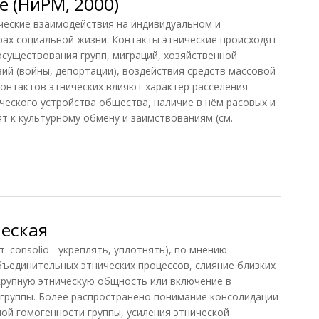
 (НиРМ, 2000)
ские взаимодействия на индивидуальном и
рах социальной жизни. Контакты этнические происходят
осуществования групп, миграций, хозяйственной
ий (войны, депортации), воздействия средств массовой
контактов этнических влияют характер расселения
ческого устройства общества, наличие в нём расовых и
т к культурному обмену и заимствованиям (см.
 (НиРМ, 2000)
еская
consolio - укреплять, уплотнять), по мнению
бъединительных этнических процессов, слияние близких
 крупную этническую общность или включение в
группы. Более распространено понимание консолидации
ной гомогенности группы, усиления этнической