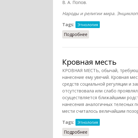
В. А. Попов.
Народы и религии мира. Энциклопед
Tags:
Этнология
Подробнее
о Кувада
Кровная месть
КРОВНАЯ МЕСТЬ, обычай, требующи
нанесение ему увечий. Кровная ме
средств социальной регуляции и за
отсутствовала или слабо проявлял
осуществляется ближайшими родст
нанесения аналогичных телесных п
мести считалось величайшим позор
Tags:
Этнология
Подробнее
о Кровная месть