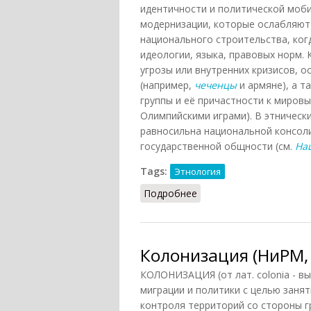
идентичности и политической моб
модернизации, которые ослабляют 
национального строительства, ког
идеологии, языка, правовых норм.
угрозы или внутренних кризисов, 
(например,
чеченцы
и армяне), а т
группы и её причастности к миров
Олимпийскими играми). В этническ
равносильна национальной консоли
государственной общности (см.
На
Tags:
Этнология
Подробнее
о Консолидация этниче
Колонизация (НиРМ,
КОЛОНИЗАЦИЯ (от лат. colonia - в
миграции и политики с целью занят
контроля территорий со стороны г