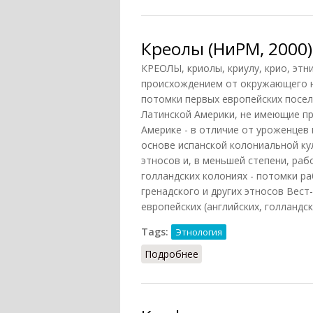
Креолы (НиРМ, 2000)
КРЕОЛЫ, криолы, криулу, крио, эт
происхождением от окружающего н
потомки первых европейских посе
Латинской Америки, не имеющие пр
Америке - в отличие от уроженцев
основе испанской колониальной ку
этносов и, в меньшей степени, раб
голландских колониях - потомки р
гренадского и других этносов Вест
европейских (английских, голландск
Tags:
Этнология
Подробнее
о Креолы (НиРМ, 2000)