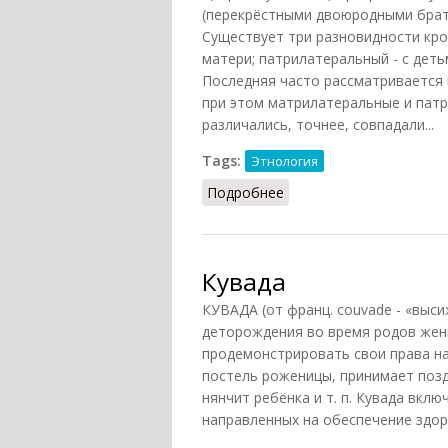
(перекрёстными двоюродными брать
Существует три разновидности кро
матери; патрилатеральный - с деть
Последняя часто рассматривается 
при этом матрилатеральные и патр
различались, точнее, совпадали...
Tags:
Этнология
Подробнее
о Кузенный брак
Кувада
КУВАДА (от франц. couvade - «выс
деторождения во время родов жены
продемонстрировать свои права на
постель роженицы, принимает позд
нянчит ребёнка и т. п. Кувада вк
направленных на обеспечение здор