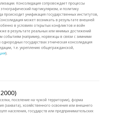
илизации. Консолидация сопровождает процессы
этнографический партикуляризм, и политику
да происходит унификация государственных институтов,
 Консолидация может возникать в результате внешней
особенно в условиях открытых конфликтов и войн
акже в результате реальных или мнимых достижений
ым событиям (например, норвежцы в связи с зимними
и однородных государствах этническая консолидация
дации, т.е. укреплению общегражданской,
ция
).
ская
 2000)
ыселки, поселение на чужой территории), форма
ия (захвата), хозяйственного освоения или внешнего
рупп населения, государств или предпринимательских