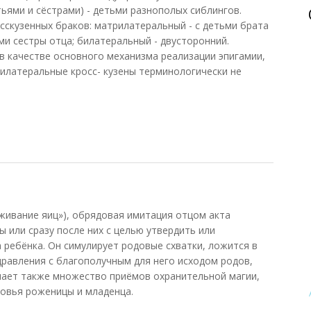
ями и сёстрами) - детьми разнополых сиблингов.
сскузенных браков: матрилатеральный - с детьми брата
ми сестры отца; билатеральный - двусторонний.
в качестве основного механизма реализации эпигамии,
илатеральные кросс- кузены терминологически не
иживание яиц»), обрядовая имитация отцом акта
 или сразу после них с целью утвердить или
 ребёнка. Он симулирует родовые схватки, ложится в
равления с благополучным для него исходом родов,
лючает также множество приёмов охранительной магии,
овья роженицы и младенца.