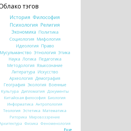
Облако тэгов
История
Философия
Психология
Религия
Экономика
Политика
Социология
Мифология
Идеология
Право
Мусульманство
Этнология
Этика
Наука
Логика
Педагогика
Методология
Языкознание
Литература
Искусство
Археология
Демография
География
Экология
Военные
Культура
Дипломатия
Документы
Китайская философия
Биология
Информатика
Антропология
Теология
Эстетика
Математика
Риторика
Мировоззрение
Архитектура
Физика
Феноменология
Еще