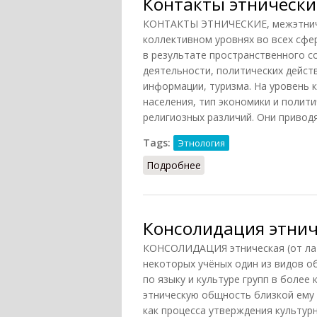
Контакты этнические
КОНТАКТЫ ЭТНИЧЕСКИЕ, межэтниче
коллективном уровнях во всех сфе
в результате пространственного с
деятельности, политических действ
информации, туризма. На уровень 
населения, тип экономики и полити
религиозных различий. Они приводя
Tags:
Этнология
Подробнее
о Контакты этнические
Консолидация этнич
КОНСОЛИДАЦИЯ этническая (от лат. 
некоторых учёных один из видов о
по языку и культуре групп в более
этническую общность близкой ему 
как процесса утверждения культур