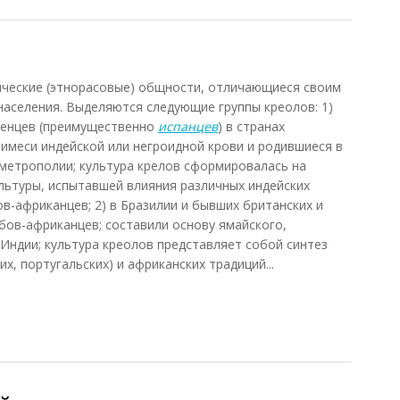
нические (этнорасовые) общности, отличающиеся своим
аселения. Выделяются следующие группы креолов: 1)
ленцев (преимущественно
испанцев
) в странах
имеси индейской или негроидной крови и родившиеся в
 метрополии; культура крелов сформировалась на
льтуры, испытавшей влияния различных индейских
ов-африканцев; 2) в Бразилии и бывших британских и
абов-африканцев; составили основу ямайского,
-Индии; культура креолов представляет собой синтез
их, португальских) и африканских традиций...