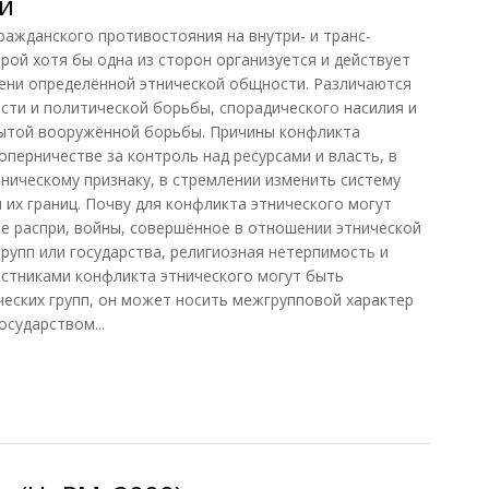
й
данского противостояния на внутри- и транс-
рой хотя бы одна из сторон организуется и действует
мени определённой этнической общности. Различаются
ти и политической борьбы, спорадического насилия и
рытой вооружённой борьбы. Причины конфликта
оперничестве за контроль над ресурсами и власть, в
тническому признаку, в стремлении изменить систему
и их границ. Почву для конфликта этнического могут
е распри, войны, совершённое в отношении этнической
групп или государства, религиозная нетерпимость и
астниками конфликта этнического могут быть
ческих групп, он может носить межгрупповой характер
осударством...