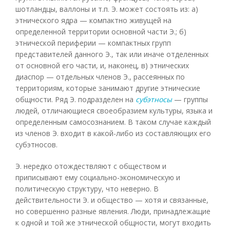
шотландцы, валлоны и т.п. Э. может состоять из: а)
этнического ядра — компактно живущей на
определенной территории основной части Э.; б)
этнической периферии — компактных групп
представителей данного Э., так или иначе отделенных
от основной его части, и, наконец, в) этнических
диаспор — отдельных членов Э., рассеянных по
территориям, которые занимают другие этнические
общности. Ряд Э. подразделен на
субэтносы
— группы
людей, отличающиеся своеобразием культуры, языка и
определенным самосознанием. В таком случае каждый
из членов Э. входит в какой-либо из составляющих его
субэтносов.
Э. нередко отождествляют с обществом и
приписывают ему социально-экономическую и
политическую структуру, что неверно. В
действительности Э. и общество — хотя и связанные,
но совершенно разные явления. Люди, принадлежащие
к одной и той же этнической общности, могут входить