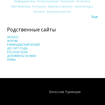
Информатика
Антропология
Теология
Эстетика
Математика
Риторика
Мировоззрение
Архитектура
Физика
Феноменология
Еще
Родственные сайты
ХРОНОС
ФОРУМ
РУМЯНЦЕВСКИЙ МУЗЕЙ
ДО 1917 ГОДА
РУССКОЕ ПОЛЕ
ДОКУМЕНТЫ XX ВЕКА
ИЗМЫ
Понятия И Категории - Исторический Проект ХРОНОС
WEB-редактор
Вячеслав Румянцев