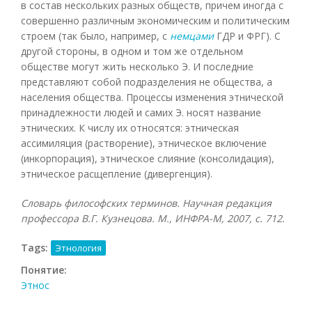
в состав нескольких разных обществ, причем иногда с
совершенно различным экономическим и политическим
строем (так было, например, с
немцами
ГДР и ФРГ). С
другой стороны, в одном и том же отдельном
обществе могут жить несколько Э. И последние
представляют собой подразделения не общества, а
населения общества. Процессы изменения этнической
принадлежности людей и самих Э. носят название
этнических. К числу их относятся: этническая
ассимиляция (растворение), этническое включение
(инкорпорация), этническое слияние (консолидация),
этническое расщепление (дивергенция).
Словарь философских терминов. Научная редакция
профессора В.Г. Кузнецова. М., ИНФРА-М, 2007, с. 712.
Tags:
Этнология
Понятие:
Этнос