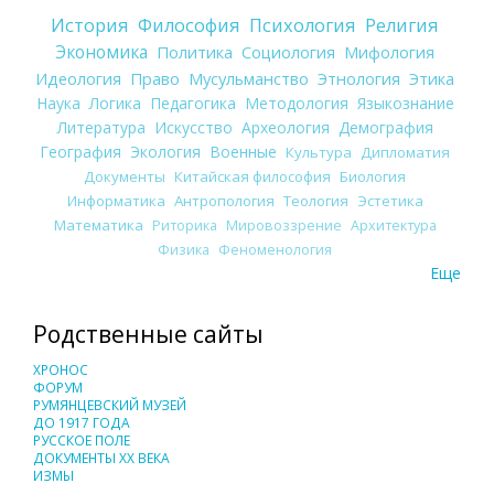
История
Философия
Психология
Религия
Экономика
Политика
Социология
Мифология
Идеология
Право
Мусульманство
Этнология
Этика
Наука
Логика
Педагогика
Методология
Языкознание
Литература
Искусство
Археология
Демография
География
Экология
Военные
Культура
Дипломатия
Документы
Китайская философия
Биология
Информатика
Антропология
Теология
Эстетика
Математика
Риторика
Мировоззрение
Архитектура
Физика
Феноменология
Еще
Родственные сайты
ХРОНОС
ФОРУМ
РУМЯНЦЕВСКИЙ МУЗЕЙ
ДО 1917 ГОДА
РУССКОЕ ПОЛЕ
ДОКУМЕНТЫ XX ВЕКА
ИЗМЫ