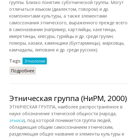
группы. Близко понятию субэтнической группы. Могут
отличаться языком (диалектом, говором) и др.
компонентами культуры, а также элементами
самосознания этнического, выраженного прежде всего
в самоназвании (например, картлийцы, кахетинцы,
имеретинцы, хевсуры, гурийцы и др. среди грузин;
поморы, казаки, каменщики (бухтарминцы), марковцы,
камчадалы, липоване и др. среди русских).
Tags:
Этнология
Подробнее
о Этнографическая группа
Этническая группа (НиРМ, 2000)
ЭТНИЧЕСКАЯ ГРУППА, наиболее распространённое в
науке обозначение этнической общности (народа,
этноса
), под которой понимается группа людей,
обладающая общим самосознанием этническим,
разделяющая общее название и элементы культуры и