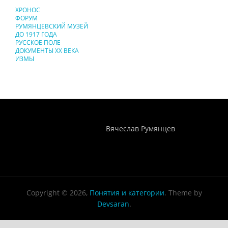
ХРОНОС
ФОРУМ
РУМЯНЦЕВСКИЙ МУЗЕЙ
ДО 1917 ГОДА
РУССКОЕ ПОЛЕ
ДОКУМЕНТЫ XX ВЕКА
ИЗМЫ
Понятия И Категории - Исторический Проект ХРОНОС
WEB-редактор
Вячеслав Румянцев
Copyright © 2026,
Понятия и категории
. Theme by
Devsaran
.