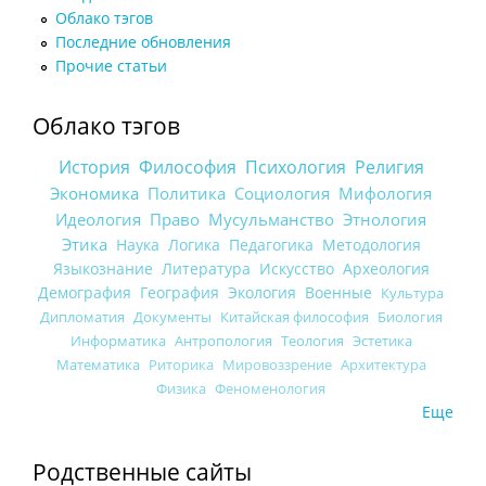
Облако тэгов
Последние обновления
Прочие статьи
Облако тэгов
История
Философия
Психология
Религия
Экономика
Политика
Социология
Мифология
Идеология
Право
Мусульманство
Этнология
Этика
Наука
Логика
Педагогика
Методология
Языкознание
Литература
Искусство
Археология
Демография
География
Экология
Военные
Культура
Дипломатия
Документы
Китайская философия
Биология
Информатика
Антропология
Теология
Эстетика
Математика
Риторика
Мировоззрение
Архитектура
Физика
Феноменология
Еще
Родственные сайты