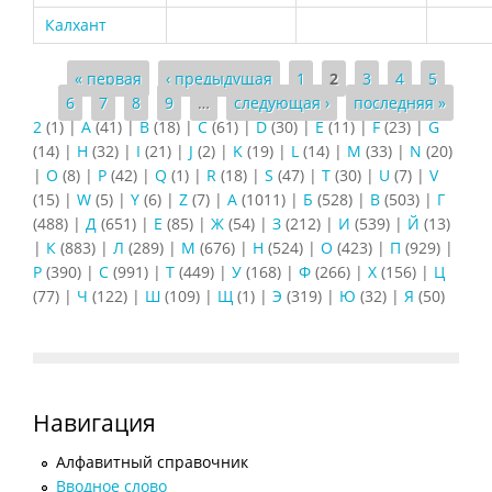
Калхант
Страницы
« первая
‹ предыдущая
1
2
3
4
5
6
7
8
9
…
следующая ›
последняя »
2
(1)
|
A
(41)
|
B
(18)
|
C
(61)
|
D
(30)
|
E
(11)
|
F
(23)
|
G
(14)
|
H
(32)
|
I
(21)
|
J
(2)
|
K
(19)
|
L
(14)
|
M
(33)
|
N
(20)
|
O
(8)
|
P
(42)
|
Q
(1)
|
R
(18)
|
S
(47)
|
T
(30)
|
U
(7)
|
V
(15)
|
W
(5)
|
Y
(6)
|
Z
(7)
|
А
(1011)
|
Б
(528)
|
В
(503)
|
Г
(488)
|
Д
(651)
|
Е
(85)
|
Ж
(54)
|
З
(212)
|
И
(539)
|
Й
(13)
|
К
(883)
|
Л
(289)
|
М
(676)
|
Н
(524)
|
О
(423)
|
П
(929)
|
Р
(390)
|
С
(991)
|
Т
(449)
|
У
(168)
|
Ф
(266)
|
Х
(156)
|
Ц
(77)
|
Ч
(122)
|
Ш
(109)
|
Щ
(1)
|
Э
(319)
|
Ю
(32)
|
Я
(50)
Навигация
Алфавитный справочник
Вводное слово