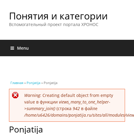
Понятия и категории
Вспомогательный проект портала ХРОНОС
Menu
Вы здесь
Главная
»
Ponjatija
» Ponjatija
Сообщение об ошибке
Warning
: Creating default object from empty
value в функции
views_many_to_one_helper-
>summary_join()
(строка
942
в файле
/home/u6426/domains/ponjatija.ru/sites/all/modules/view
Ponjatija