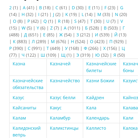
2
(1)
|
A
(41)
|
B
(18)
|
C
(61)
|
D
(30)
|
E
(11)
|
F
(23)
|
G
(14)
|
H
(32)
|
I
(21)
|
J
(2)
|
K
(19)
|
L
(14)
|
M
(33)
|
N
(20)
|
O
(8)
|
P
(42)
|
Q
(1)
|
R
(18)
|
S
(47)
|
T
(30)
|
U
(7)
|
V
(15)
|
W
(5)
|
Y
(6)
|
Z
(7)
|
А
(1011)
|
Б
(528)
|
В
(503)
|
Г
(488)
|
Д
(651)
|
Е
(85)
|
Ж
(54)
|
З
(212)
|
И
(539)
|
Й
(13)
|
К
(883)
|
Л
(289)
|
М
(676)
|
Н
(524)
|
О
(423)
|
П
(929)
|
Р
(390)
|
С
(991)
|
Т
(449)
|
У
(168)
|
Ф
(266)
|
Х
(156)
|
Ц
(77)
|
Ч
(122)
|
Ш
(109)
|
Щ
(1)
|
Э
(319)
|
Ю
(32)
|
Я
(50)
Казна
Казначей
Казначейские
Казнач
билеты
боны
Казначейские
Казначейство
Казни Божии
Казуис
обязательства
Казус
Казус белли
Кайдзен
Кайно
Кайсаниты
Какус
Кала
Калава
Калам
Каламбур
Календарь
Кали
Калидонский
Каликстинцы
Каллисто
Калока
вепрь