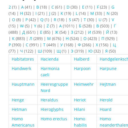
2
(1)
|
A
(41)
|
B
(18)
|
C
(61)
|
D
(30)
|
E
(11)
|
F
(23)
|
G
(14)
|
H
(32)
|
I
(21)
|
J
(2)
|
K
(19)
|
L
(14)
|
M
(33)
|
N
(20)
|
O
(8)
|
P
(42)
|
Q
(1)
|
R
(18)
|
S
(47)
|
T
(30)
|
U
(7)
|
V
(15)
|
W
(5)
|
Y
(6)
|
Z
(7)
|
А
(1011)
|
Б
(528)
|
В
(503)
|
Г
(488)
|
Д
(651)
|
Е
(85)
|
Ж
(54)
|
З
(212)
|
И
(539)
|
Й
(13)
|
К
(883)
|
Л
(289)
|
М
(676)
|
Н
(524)
|
О
(423)
|
П
(929)
|
Р
(390)
|
С
(991)
|
Т
(449)
|
У
(168)
|
Ф
(266)
|
Х
(156)
|
Ц
(77)
|
Ч
(122)
|
Ш
(109)
|
Щ
(1)
|
Э
(319)
|
Ю
(32)
|
Я
(50)
Habitatores
Hacienda
Halberd
Handgelenksc
Handwerk
Harmonia
Harpoon
Harpune
caeli
Hauptmann
Heeresgruppe
Heimwehr
Hejtman
Nord
Henge
Heraldus
Heriot
Herold
Hetman
Hieroglyphs
Hilani
Hoard
Homo
Homo erectus
Homo
Homo
Americanus
habilis
neanderthalen