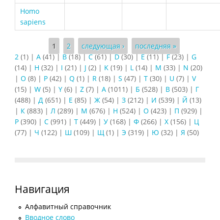
Homo
sapiens
Страницы
1
2
следующая ›
последняя »
2
(1)
|
A
(41)
|
B
(18)
|
C
(61)
|
D
(30)
|
E
(11)
|
F
(23)
|
G
(14)
|
H
(32)
|
I
(21)
|
J
(2)
|
K
(19)
|
L
(14)
|
M
(33)
|
N
(20)
|
O
(8)
|
P
(42)
|
Q
(1)
|
R
(18)
|
S
(47)
|
T
(30)
|
U
(7)
|
V
(15)
|
W
(5)
|
Y
(6)
|
Z
(7)
|
А
(1011)
|
Б
(528)
|
В
(503)
|
Г
(488)
|
Д
(651)
|
Е
(85)
|
Ж
(54)
|
З
(212)
|
И
(539)
|
Й
(13)
|
К
(883)
|
Л
(289)
|
М
(676)
|
Н
(524)
|
О
(423)
|
П
(929)
|
Р
(390)
|
С
(991)
|
Т
(449)
|
У
(168)
|
Ф
(266)
|
Х
(156)
|
Ц
(77)
|
Ч
(122)
|
Ш
(109)
|
Щ
(1)
|
Э
(319)
|
Ю
(32)
|
Я
(50)
Навигация
Алфавитный справочник
Вводное слово