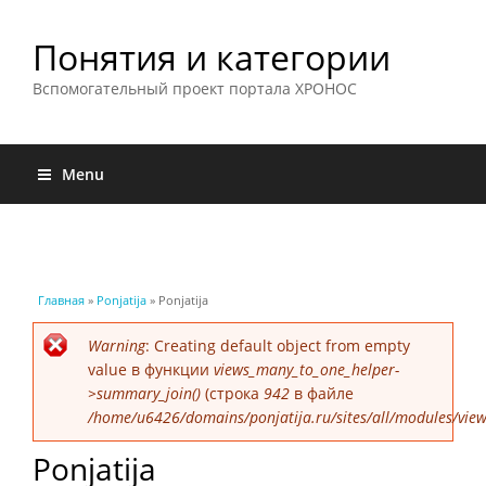
Понятия и категории
Вспомогательный проект портала ХРОНОС
Menu
Вы здесь
Главная
»
Ponjatija
» Ponjatija
Сообщение об ошибке
Warning
: Creating default object from empty
value в функции
views_many_to_one_helper-
>summary_join()
(строка
942
в файле
/home/u6426/domains/ponjatija.ru/sites/all/modules/view
Ponjatija