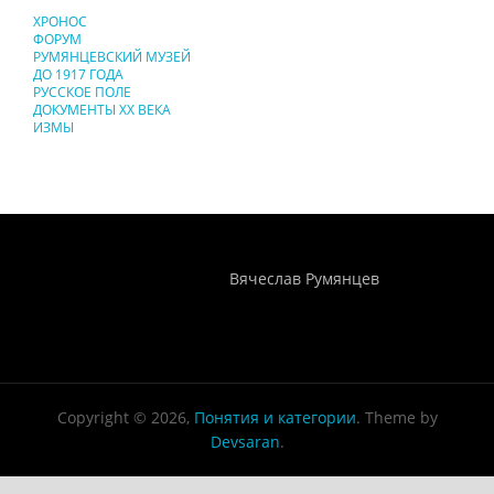
ХРОНОС
ФОРУМ
РУМЯНЦЕВСКИЙ МУЗЕЙ
ДО 1917 ГОДА
РУССКОЕ ПОЛЕ
ДОКУМЕНТЫ XX ВЕКА
ИЗМЫ
Понятия И Категории - Исторический Проект ХРОНОС
WEB-редактор
Вячеслав Румянцев
Copyright © 2026,
Понятия и категории
. Theme by
Devsaran
.