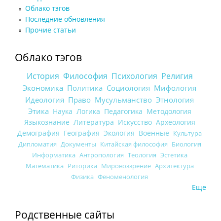
Облако тэгов
Последние обновления
Прочие статьи
Облако тэгов
История
Философия
Психология
Религия
Экономика
Политика
Социология
Мифология
Идеология
Право
Мусульманство
Этнология
Этика
Наука
Логика
Педагогика
Методология
Языкознание
Литература
Искусство
Археология
Демография
География
Экология
Военные
Культура
Дипломатия
Документы
Китайская философия
Биология
Информатика
Антропология
Теология
Эстетика
Математика
Риторика
Мировоззрение
Архитектура
Физика
Феноменология
Еще
Родственные сайты