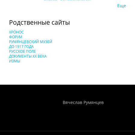
Еще
Родственные сайты
ХРОНОС
ФОРУМ
РУМЯНЦЕВСКИЙ МУЗЕЙ
ДО 1917 ГОДА
РУССКОЕ ПОЛЕ
ДОКУМЕНТЫ XX ВЕКА
ИЗМЫ
Понятия И Категории - Исторический Проект ХРОНОС
WEB-редактор
Вячеслав Румянцев