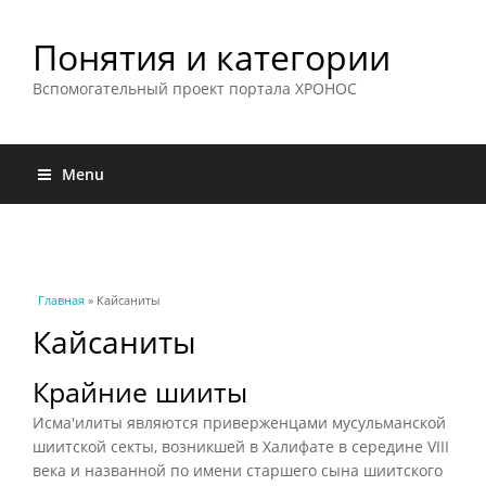
Понятия и категории
Вспомогательный проект портала ХРОНОС
Menu
Вы здесь
Главная
» Кайсаниты
Кайсаниты
Крайние шииты
Исма'илиты являются приверженцами мусульманской
шиитской секты, возникшей в Халифате в середине VIII
века и названной по имени старшего сына шиитского