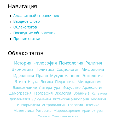
Навигация
Алфавитный справочник
Вводное слово
Облако тэгов
Последние обновления
Прочие статьи
Облако тэгов
История
Философия
Психология
Религия
Экономика
Политика
Социология
Мифология
Идеология
Право
Мусульманство
Этнология
Этика
Наука
Логика
Педагогика
Методология
Языкознание
Литература
Искусство
Археология
Демография
География
Экология
Военные
Культура
Дипломатия
Документы
Китайская философия
Биология
Информатика
Антропология
Теология
Эстетика
Математика
Риторика
Мировоззрение
Архитектура
Физика
Феноменология