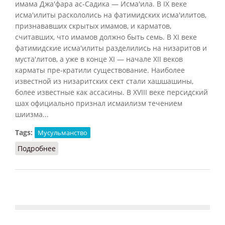
имама Джа'фара ас-Садика — Исма'ила. В IX веке
исма'илиты раскололись на фатимидских исма'илитов,
признававших скрытых имамов, и карматов,
считавших, что имамов должно быть семь. В XI веке
фатимидские исма'илиты разделились на низаритов и
муста'литов, а уже в конце XI — начале XII веков
карматы пре-кратили существование. Наиболее
известной из низаритских сект стали хашшашины,
более известные как ассасины. В XVIII веке персидский
шах официально признал исмаилизм течением
шиизма...
Tags:
Мусульманство
Подробнее
о Крайние шииты