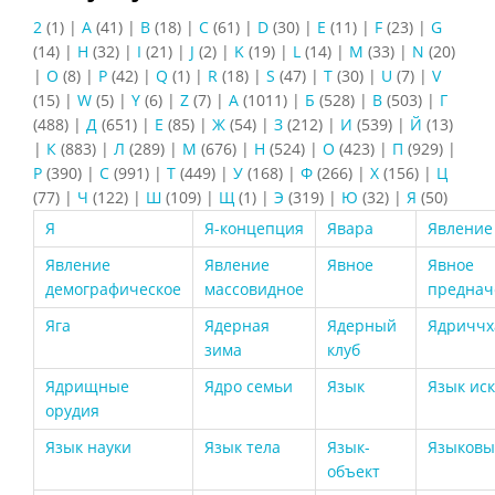
2
(1)
|
A
(41)
|
B
(18)
|
C
(61)
|
D
(30)
|
E
(11)
|
F
(23)
|
G
(14)
|
H
(32)
|
I
(21)
|
J
(2)
|
K
(19)
|
L
(14)
|
M
(33)
|
N
(20)
|
O
(8)
|
P
(42)
|
Q
(1)
|
R
(18)
|
S
(47)
|
T
(30)
|
U
(7)
|
V
(15)
|
W
(5)
|
Y
(6)
|
Z
(7)
|
А
(1011)
|
Б
(528)
|
В
(503)
|
Г
(488)
|
Д
(651)
|
Е
(85)
|
Ж
(54)
|
З
(212)
|
И
(539)
|
Й
(13)
|
К
(883)
|
Л
(289)
|
М
(676)
|
Н
(524)
|
О
(423)
|
П
(929)
|
Р
(390)
|
С
(991)
|
Т
(449)
|
У
(168)
|
Ф
(266)
|
Х
(156)
|
Ц
(77)
|
Ч
(122)
|
Ш
(109)
|
Щ
(1)
|
Э
(319)
|
Ю
(32)
|
Я
(50)
Я
Я-концепция
Явара
Явление
Явление
Явление
Явное
Явное
демографическое
массовидное
преднач
Яга
Ядерная
Ядерный
Ядриччх
зима
клуб
Ядрищные
Ядро семьи
Язык
Язык иск
орудия
Язык науки
Язык тела
Язык-
Языковы
объект