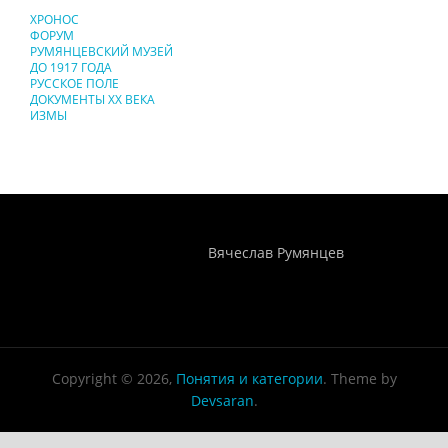
ХРОНОС
ФОРУМ
РУМЯНЦЕВСКИЙ МУЗЕЙ
ДО 1917 ГОДА
РУССКОЕ ПОЛЕ
ДОКУМЕНТЫ XX ВЕКА
ИЗМЫ
Понятия И Категории - Исторический Проект ХРОНОС
WEB-редактор
Вячеслав Румянцев
Copyright © 2026,
Понятия и категории
. Theme by
Devsaran
.