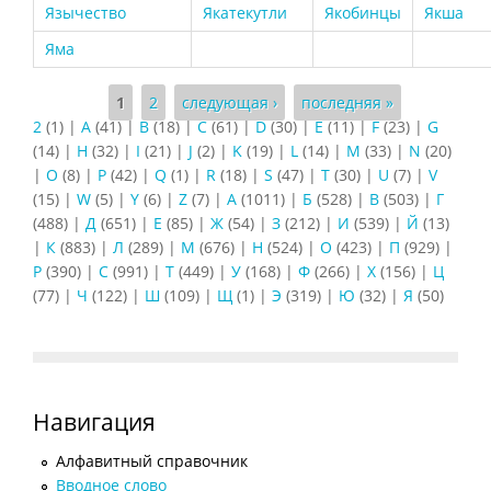
Язычество
Якатекутли
Якобинцы
Якша
Яма
Страницы
1
2
следующая ›
последняя »
2
(1)
|
A
(41)
|
B
(18)
|
C
(61)
|
D
(30)
|
E
(11)
|
F
(23)
|
G
(14)
|
H
(32)
|
I
(21)
|
J
(2)
|
K
(19)
|
L
(14)
|
M
(33)
|
N
(20)
|
O
(8)
|
P
(42)
|
Q
(1)
|
R
(18)
|
S
(47)
|
T
(30)
|
U
(7)
|
V
(15)
|
W
(5)
|
Y
(6)
|
Z
(7)
|
А
(1011)
|
Б
(528)
|
В
(503)
|
Г
(488)
|
Д
(651)
|
Е
(85)
|
Ж
(54)
|
З
(212)
|
И
(539)
|
Й
(13)
|
К
(883)
|
Л
(289)
|
М
(676)
|
Н
(524)
|
О
(423)
|
П
(929)
|
Р
(390)
|
С
(991)
|
Т
(449)
|
У
(168)
|
Ф
(266)
|
Х
(156)
|
Ц
(77)
|
Ч
(122)
|
Ш
(109)
|
Щ
(1)
|
Э
(319)
|
Ю
(32)
|
Я
(50)
Навигация
Алфавитный справочник
Вводное слово