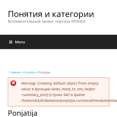
Понятия и категории
Вспомогательный проект портала ХРОНОС
Menu
Вы здесь
Главная
»
Ponjatija
» Ponjatija
Сообщение об ошибке
Warning
: Creating default object from empty
value в функции
views_many_to_one_helper-
>summary_join()
(строка
942
в файле
/home/u6426/domains/ponjatija.ru/sites/all/modules/view
Ponjatija