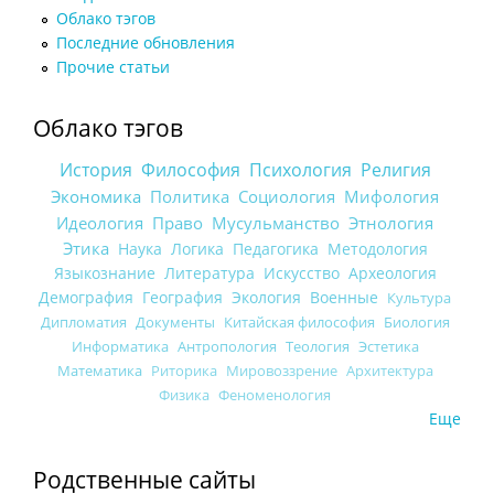
Облако тэгов
Последние обновления
Прочие статьи
Облако тэгов
История
Философия
Психология
Религия
Экономика
Политика
Социология
Мифология
Идеология
Право
Мусульманство
Этнология
Этика
Наука
Логика
Педагогика
Методология
Языкознание
Литература
Искусство
Археология
Демография
География
Экология
Военные
Культура
Дипломатия
Документы
Китайская философия
Биология
Информатика
Антропология
Теология
Эстетика
Математика
Риторика
Мировоззрение
Архитектура
Физика
Феноменология
Еще
Родственные сайты