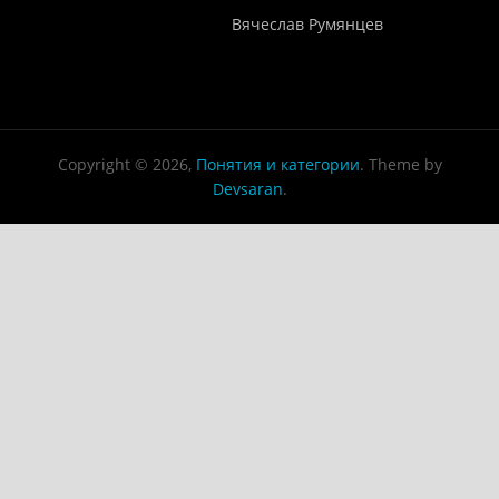
Понятия И Категории - Исторический Проект ХРОНОС
WEB-редактор
Вячеслав Румянцев
Copyright © 2026,
Понятия и категории
. Theme by
Devsaran
.