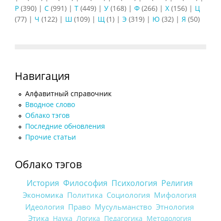
Р
(390)
|
С
(991)
|
Т
(449)
|
У
(168)
|
Ф
(266)
|
Х
(156)
|
Ц
(77)
|
Ч
(122)
|
Ш
(109)
|
Щ
(1)
|
Э
(319)
|
Ю
(32)
|
Я
(50)
Навигация
Алфавитный справочник
Вводное слово
Облако тэгов
Последние обновления
Прочие статьи
Облако тэгов
История
Философия
Психология
Религия
Экономика
Политика
Социология
Мифология
Идеология
Право
Мусульманство
Этнология
Этика
Наука
Логика
Педагогика
Методология