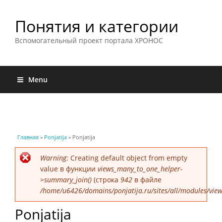
Понятия и категории
Вспомогательный проект портала ХРОНОС
Menu
Вы здесь
Главная
»
Ponjatija
» Ponjatija
Сообщение об ошибке
Warning
: Creating default object from empty
value в функции
views_many_to_one_helper-
>summary_join()
(строка
942
в файле
/home/u6426/domains/ponjatija.ru/sites/all/modules/view
Ponjatija