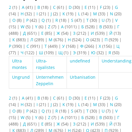
2
(1)
|
A
(41)
|
B
(18)
|
C
(61)
|
D
(30)
|
E
(11)
|
F
(23)
|
G
(14)
|
H
(32)
|
I
(21)
|
J
(2)
|
K
(19)
|
L
(14)
|
M
(33)
|
N
(20)
|
O
(8)
|
P
(42)
|
Q
(1)
|
R
(18)
|
S
(47)
|
T
(30)
|
U
(7)
|
V
(15)
|
W
(5)
|
Y
(6)
|
Z
(7)
|
А
(1011)
|
Б
(528)
|
В
(503)
|
Г
(488)
|
Д
(651)
|
Е
(85)
|
Ж
(54)
|
З
(212)
|
И
(539)
|
Й
(13)
|
К
(883)
|
Л
(289)
|
М
(676)
|
Н
(524)
|
О
(423)
|
П
(929)
|
Р
(390)
|
С
(991)
|
Т
(449)
|
У
(168)
|
Ф
(266)
|
Х
(156)
|
Ц
(77)
|
Ч
(122)
|
Ш
(109)
|
Щ
(1)
|
Э
(319)
|
Ю
(32)
|
Я
(50)
Ultra
Ultra-
undefined
Understanding
montes
royalistes
Ungrund
Unternehmen
Urbanisation
Zeppelin
2
(1)
|
A
(41)
|
B
(18)
|
C
(61)
|
D
(30)
|
E
(11)
|
F
(23)
|
G
(14)
|
H
(32)
|
I
(21)
|
J
(2)
|
K
(19)
|
L
(14)
|
M
(33)
|
N
(20)
|
O
(8)
|
P
(42)
|
Q
(1)
|
R
(18)
|
S
(47)
|
T
(30)
|
U
(7)
|
V
(15)
|
W
(5)
|
Y
(6)
|
Z
(7)
|
А
(1011)
|
Б
(528)
|
В
(503)
|
Г
(488)
|
Д
(651)
|
Е
(85)
|
Ж
(54)
|
З
(212)
|
И
(539)
|
Й
(13)
|
К
(883)
|
Л
(289)
|
М
(676)
|
Н
(524)
|
О
(423)
|
П
(929)
|