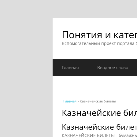
Понятия и кате
Вспомогательный проект портала
Главная
Вводное слово
Вы здесь
Главная
» Казначейские билеты
Казначейские би
Казначейские биле
КАЗНАЧЕЙСКИЕ БИЛЕТЫ - бумажные