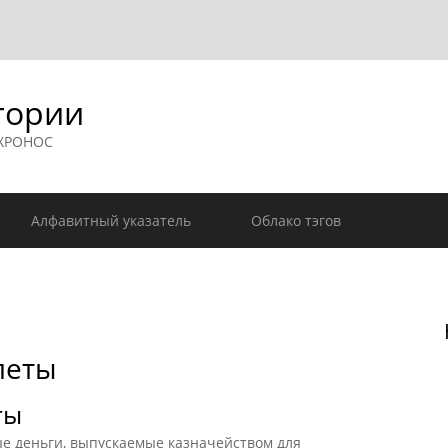
гории
 ХРОНОС
Алфавитный указатель
Облако тэгов
леты
ты
 деньги, выпускаемые казначейством для