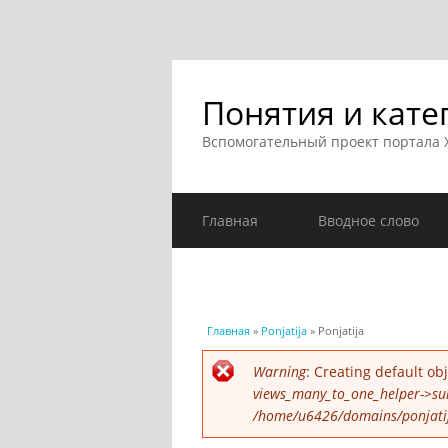
Понятия и кате
Вспомогательный проект портала
Главная
Вводное слово
Вы здесь
Главная
»
Ponjatija
» Ponjatija
Сообщение об ошибк
Warning
: Creating default o
views_many_to_one_helper->su
/home/u6426/domains/ponjatija