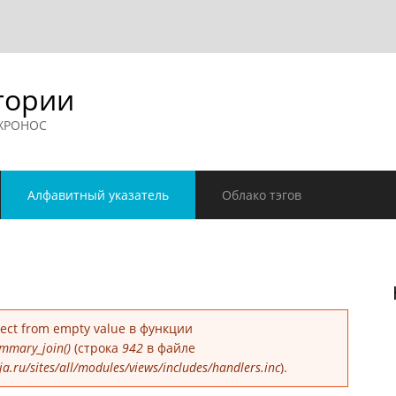
гории
 ХРОНОС
Алфавитный указатель
Облако тэгов
е
bject from empty value в функции
mmary_join()
(строка
942
в файле
.ru/sites/all/modules/views/includes/handlers.inc
).