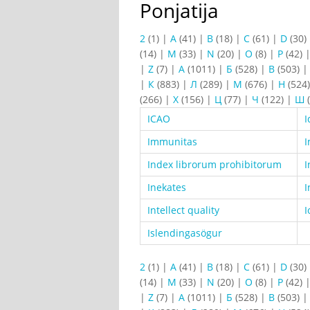
Ponjatija
2
(1)
|
A
(41)
|
B
(18)
|
C
(61)
|
D
(30)
(14)
|
M
(33)
|
N
(20)
|
O
(8)
|
P
(42)
|
Z
(7)
|
А
(1011)
|
Б
(528)
|
В
(503)
|
К
(883)
|
Л
(289)
|
М
(676)
|
Н
(524
(266)
|
Х
(156)
|
Ц
(77)
|
Ч
(122)
|
Ш
(
ICAO
I
Immunitas
Index librorum prohibitorum
I
Inekates
I
Intellect quality
I
Islendingasögur
2
(1)
|
A
(41)
|
B
(18)
|
C
(61)
|
D
(30)
(14)
|
M
(33)
|
N
(20)
|
O
(8)
|
P
(42)
|
Z
(7)
|
А
(1011)
|
Б
(528)
|
В
(503)