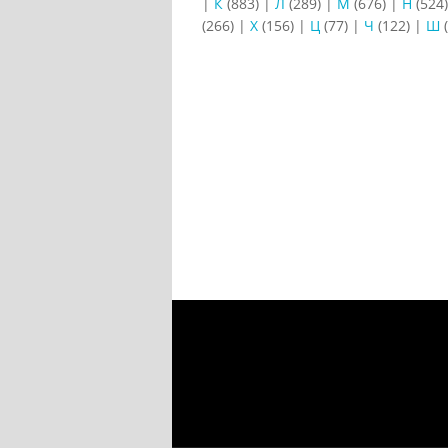
|
К
(883)
|
Л
(289)
|
М
(676)
|
Н
(524
(266)
|
Х
(156)
|
Ц
(77)
|
Ч
(122)
|
Ш
(