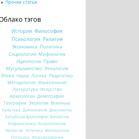
Прочие статьи
Облако тэгов
История
Философия
Психология
Религия
Экономика
Политика
Социология
Мифология
Идеология
Право
Мусульманство
Этнология
Этика
Наука
Логика
Педагогика
Методология
Языкознание
Литература
Искусство
Археология
Демография
География
Экология
Военные
Культура
Дипломатия
Документы
Китайская философия
Биология
Информатика
Антропология
Теология
Эстетика
Математика
Риторика
Мировоззрение