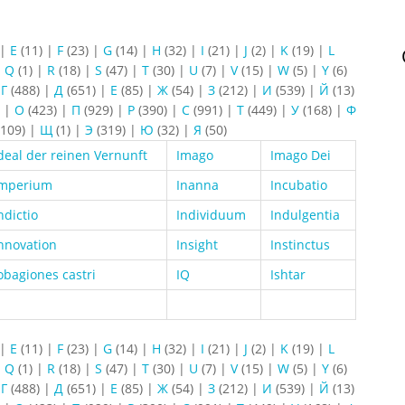
|
E
(11)
|
F
(23)
|
G
(14)
|
H
(32)
|
I
(21)
|
J
(2)
|
K
(19)
|
L
|
Q
(1)
|
R
(18)
|
S
(47)
|
T
(30)
|
U
(7)
|
V
(15)
|
W
(5)
|
Y
(6)
|
Г
(488)
|
Д
(651)
|
Е
(85)
|
Ж
(54)
|
З
(212)
|
И
(539)
|
Й
(13)
)
|
О
(423)
|
П
(929)
|
Р
(390)
|
С
(991)
|
Т
(449)
|
У
(168)
|
Ф
109)
|
Щ
(1)
|
Э
(319)
|
Ю
(32)
|
Я
(50)
deal der reinen Vernunft
Imago
Imago Dei
Imperium
Inanna
Incubatio
ndictio
Individuum
Indulgentia
nnovation
Insight
Instinctus
obagiones castri
IQ
Ishtar
|
E
(11)
|
F
(23)
|
G
(14)
|
H
(32)
|
I
(21)
|
J
(2)
|
K
(19)
|
L
|
Q
(1)
|
R
(18)
|
S
(47)
|
T
(30)
|
U
(7)
|
V
(15)
|
W
(5)
|
Y
(6)
|
Г
(488)
|
Д
(651)
|
Е
(85)
|
Ж
(54)
|
З
(212)
|
И
(539)
|
Й
(13)