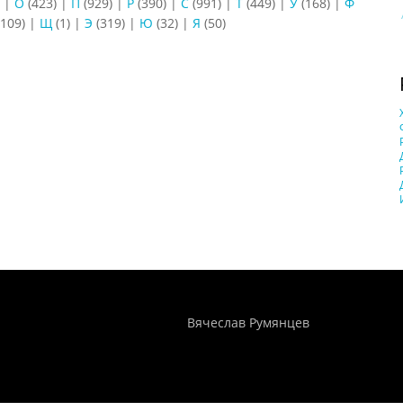
)
|
О
(423)
|
П
(929)
|
Р
(390)
|
С
(991)
|
Т
(449)
|
У
(168)
|
Ф
109)
|
Щ
(1)
|
Э
(319)
|
Ю
(32)
|
Я
(50)
Понятия И Категории - Исторический Проект ХРОНОС
WEB-редактор
Вячеслав Румянцев