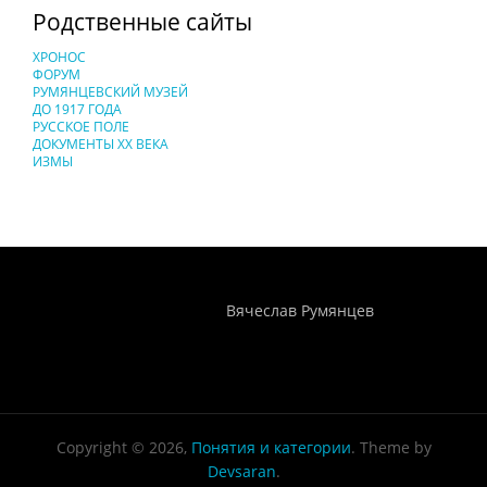
Родственные сайты
ХРОНОС
ФОРУМ
РУМЯНЦЕВСКИЙ МУЗЕЙ
ДО 1917 ГОДА
РУССКОЕ ПОЛЕ
ДОКУМЕНТЫ XX ВЕКА
ИЗМЫ
Понятия И Категории - Исторический Проект ХРОНОС
WEB-редактор
Вячеслав Румянцев
Copyright © 2026,
Понятия и категории
. Theme by
Devsaran
.