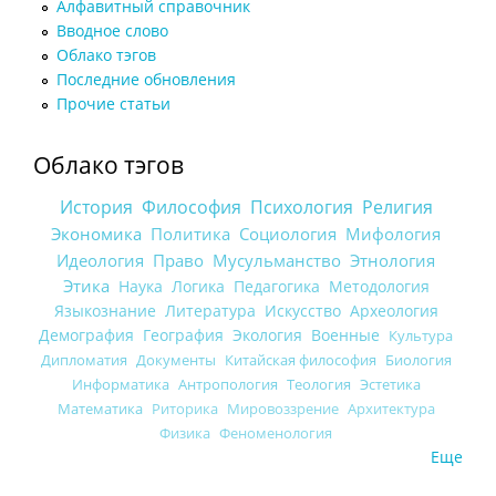
Алфавитный справочник
Вводное слово
Облако тэгов
Последние обновления
Прочие статьи
Облако тэгов
История
Философия
Психология
Религия
Экономика
Политика
Социология
Мифология
Идеология
Право
Мусульманство
Этнология
Этика
Наука
Логика
Педагогика
Методология
Языкознание
Литература
Искусство
Археология
Демография
География
Экология
Военные
Культура
Дипломатия
Документы
Китайская философия
Биология
Информатика
Антропология
Теология
Эстетика
Математика
Риторика
Мировоззрение
Архитектура
Физика
Феноменология
Еще