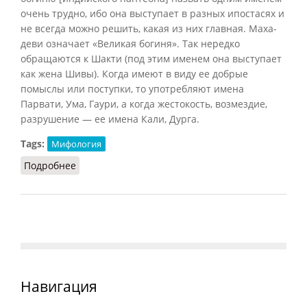
очень трудно, ибо она выступает в разных ипостасях и
не всегда можно решить, какая из них главная. Маха-
деви означает «Великая богиня». Так нередко
обращаются к Шакти (под этим именем она выступает
как жена Шивы). Когда имеют в виду ее добрые
помыслы или поступки, то употребляют имена
Парвати, Ума, Гаури, а когда жестокость, возмездие,
разрушение — ее имена Кали, Дурга.
Tags:
Мифология
Подробнее
о Махадеви-Шакти (Баландин, 2007)
Навигация