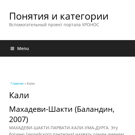
Понятия и категории
Вспомогательный проект портала ХРОНОС
Menu
Вы здесь
Главная
» Кали
Кали
Махадеви-Шакти (Баландин,
2007)
МАХАДЕВИ-ШАКТИ-ПАРВАТИ-КАЛИ-УМА-ДУРГА. Эту
богиню [индийского пантеона] назвать одним именем