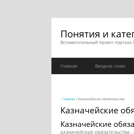
Понятия и кате
Вспомогательный проект портала
Главная
Вводное слово
Вы здесь
Главная
» Казначейские обязательства
Казначейские об
Казначейские обяза
КАЗНАЧЕЙСКИЕ ОБЯЗАТЕЛЬСТВА - г