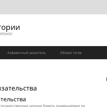
гории
 ХРОНОС
Алфавитный указатель
Облако тэгов
язательства
тельства
осударственные ценные бумаги, размещаемые на