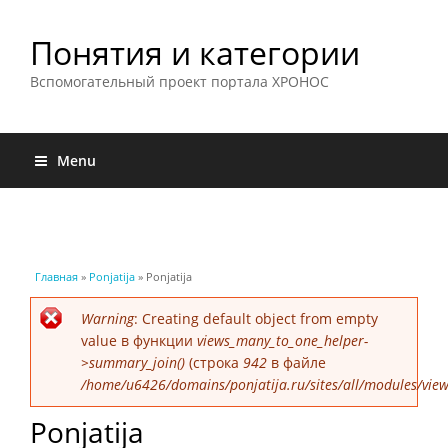
Понятия и категории
Вспомогательный проект портала ХРОНОС
Menu
Вы здесь
Главная
»
Ponjatija
» Ponjatija
Сообщение об ошибке
Warning
: Creating default object from empty
value в функции
views_many_to_one_helper-
>summary_join()
(строка
942
в файле
/home/u6426/domains/ponjatija.ru/sites/all/modules/view
Ponjatija