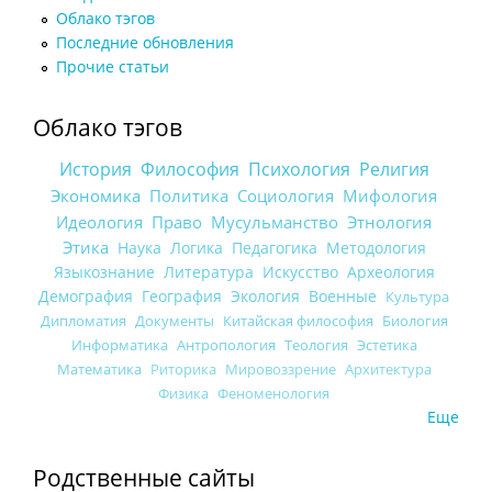
Облако тэгов
Последние обновления
Прочие статьи
Облако тэгов
История
Философия
Психология
Религия
Экономика
Политика
Социология
Мифология
Идеология
Право
Мусульманство
Этнология
Этика
Наука
Логика
Педагогика
Методология
Языкознание
Литература
Искусство
Археология
Демография
География
Экология
Военные
Культура
Дипломатия
Документы
Китайская философия
Биология
Информатика
Антропология
Теология
Эстетика
Математика
Риторика
Мировоззрение
Архитектура
Физика
Феноменология
Еще
Родственные сайты