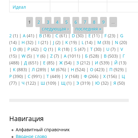
Идеал
Страницы
1
2
3
4
5
6
7
8
9
…
следующая ›
последняя »
2
(1)
|
A
(41)
|
B
(18)
|
C
(61)
|
D
(30)
|
E
(11)
|
F
(23)
|
G
(14)
|
H
(32)
|
I
(21)
|
J
(2)
|
K
(19)
|
L
(14)
|
M
(33)
|
N
(20)
|
O
(8)
|
P
(42)
|
Q
(1)
|
R
(18)
|
S
(47)
|
T
(30)
|
U
(7)
|
V
(15)
|
W
(5)
|
Y
(6)
|
Z
(7)
|
А
(1011)
|
Б
(528)
|
В
(503)
|
Г
(488)
|
Д
(651)
|
Е
(85)
|
Ж
(54)
|
З
(212)
|
И
(539)
|
Й
(13)
|
К
(883)
|
Л
(289)
|
М
(676)
|
Н
(524)
|
О
(423)
|
П
(929)
|
Р
(390)
|
С
(991)
|
Т
(449)
|
У
(168)
|
Ф
(266)
|
Х
(156)
|
Ц
(77)
|
Ч
(122)
|
Ш
(109)
|
Щ
(1)
|
Э
(319)
|
Ю
(32)
|
Я
(50)
Навигация
Алфавитный справочник
Вводное слово