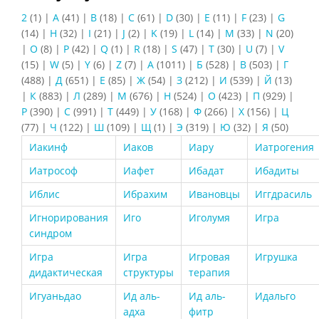
2
(1)
|
A
(41)
|
B
(18)
|
C
(61)
|
D
(30)
|
E
(11)
|
F
(23)
|
G
(14)
|
H
(32)
|
I
(21)
|
J
(2)
|
K
(19)
|
L
(14)
|
M
(33)
|
N
(20)
|
O
(8)
|
P
(42)
|
Q
(1)
|
R
(18)
|
S
(47)
|
T
(30)
|
U
(7)
|
V
(15)
|
W
(5)
|
Y
(6)
|
Z
(7)
|
А
(1011)
|
Б
(528)
|
В
(503)
|
Г
(488)
|
Д
(651)
|
Е
(85)
|
Ж
(54)
|
З
(212)
|
И
(539)
|
Й
(13)
|
К
(883)
|
Л
(289)
|
М
(676)
|
Н
(524)
|
О
(423)
|
П
(929)
|
Р
(390)
|
С
(991)
|
Т
(449)
|
У
(168)
|
Ф
(266)
|
Х
(156)
|
Ц
(77)
|
Ч
(122)
|
Ш
(109)
|
Щ
(1)
|
Э
(319)
|
Ю
(32)
|
Я
(50)
Иакинф
Иаков
Иару
Иатрогения
Иатрософ
Иафет
Ибадат
Ибадиты
Иблис
Ибрахим
Ивановцы
Иггдрасиль
Игнорирования
Иго
Иголумя
Игра
синдром
Игра
Игра
Игровая
Игрушка
дидактическая
структуры
терапия
Игуаньдао
Ид аль-
Ид аль-
Идальго
адха
фитр