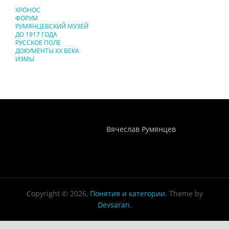
ХРОНОС
ФОРУМ
РУМЯНЦЕВСКИЙ МУЗЕЙ
ДО 1917 ГОДА
РУССКОЕ ПОЛЕ
ДОКУМЕНТЫ XX ВЕКА
ИЗМЫ
Понятия И Категории - Исторический Проект ХРОНОС
WEB-редактор
Вячеслав Румянцев
Copyright © 2026,
Понятия и категории
. Theme by
Devsaran
.