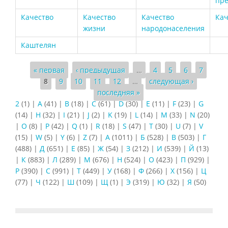
пре
Качество
Качество
Качество
Кач
жизни
народонаселения
Каштелян
Страницы
« первая
‹ предыдущая
…
4
5
6
7
8
9
10
11
12
…
следующая ›
последняя »
2
(1)
|
A
(41)
|
B
(18)
|
C
(61)
|
D
(30)
|
E
(11)
|
F
(23)
|
G
(14)
|
H
(32)
|
I
(21)
|
J
(2)
|
K
(19)
|
L
(14)
|
M
(33)
|
N
(20)
|
O
(8)
|
P
(42)
|
Q
(1)
|
R
(18)
|
S
(47)
|
T
(30)
|
U
(7)
|
V
(15)
|
W
(5)
|
Y
(6)
|
Z
(7)
|
А
(1011)
|
Б
(528)
|
В
(503)
|
Г
(488)
|
Д
(651)
|
Е
(85)
|
Ж
(54)
|
З
(212)
|
И
(539)
|
Й
(13)
|
К
(883)
|
Л
(289)
|
М
(676)
|
Н
(524)
|
О
(423)
|
П
(929)
|
Р
(390)
|
С
(991)
|
Т
(449)
|
У
(168)
|
Ф
(266)
|
Х
(156)
|
Ц
(77)
|
Ч
(122)
|
Ш
(109)
|
Щ
(1)
|
Э
(319)
|
Ю
(32)
|
Я
(50)