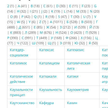
2
(1)
|
A
(41)
|
B
(18)
|
C
(61)
|
D
(30)
|
E
(11)
|
F
(23)
|
G
(14)
|
H
(32)
|
I
(21)
|
J
(2)
|
K
(19)
|
L
(14)
|
M
(33)
|
N
(20)
|
O
(8)
|
P
(42)
|
Q
(1)
|
R
(18)
|
S
(47)
|
T
(30)
|
U
(7)
|
V
(15)
|
W
(5)
|
Y
(6)
|
Z
(7)
|
А
(1011)
|
Б
(528)
|
В
(503)
|
Г
(488)
|
Д
(651)
|
Е
(85)
|
Ж
(54)
|
З
(212)
|
И
(539)
|
Й
(13)
|
К
(883)
|
Л
(289)
|
М
(676)
|
Н
(524)
|
О
(423)
|
П
(929)
|
Р
(390)
|
С
(991)
|
Т
(449)
|
У
(168)
|
Ф
(266)
|
Х
(156)
|
Ц
(77)
|
Ч
(122)
|
Ш
(109)
|
Щ
(1)
|
Э
(319)
|
Ю
(32)
|
Я
(50)
Катедер-
Катексис
Катехизис
Ка
социализм
пок
Католикос
Католицизм
Католическая
Кат
лига
па
Католическое
Катхакали
Катэки
Кау
действие
атр
Каузальности
Каузальность
Каузометрия
Ка
принцип
Каутскианство
Кафедра
Кахин
Кач