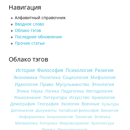
Навигация
Алфавитный справочник
Вводное слово
Облако тэгов
Последние обновления
Прочие статьи
Облако тэгов
История
Философия
Психология
Религия
Экономика
Политика
Социология
Мифология
Идеология
Право
Мусульманство
Этнология
Этика
Наука
Логика
Педагогика
Методология
Языкознание
Литература
Искусство
Археология
Демография
География
Экология
Военные
Культура
Дипломатия
Документы
Китайская философия
Биология
Информатика
Антропология
Теология
Эстетика
Математика
Риторика
Мировоззрение
Архитектура
Физика
Феноменология