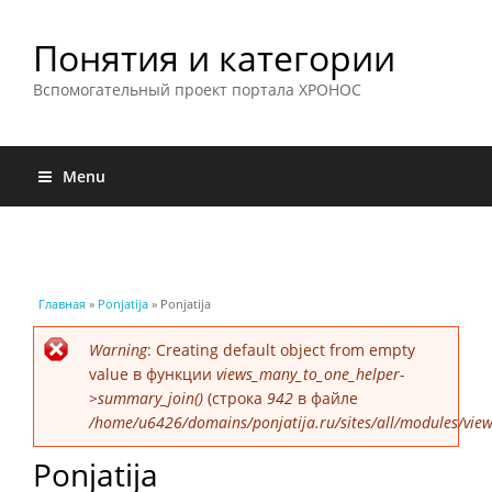
Понятия и категории
Вспомогательный проект портала ХРОНОС
Menu
Вы здесь
Главная
»
Ponjatija
» Ponjatija
Сообщение об ошибке
Warning
: Creating default object from empty
value в функции
views_many_to_one_helper-
>summary_join()
(строка
942
в файле
/home/u6426/domains/ponjatija.ru/sites/all/modules/view
Ponjatija