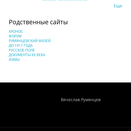
Еще
Родственные сайты
ХРОНОС
ФОРУМ
РУМЯНЦЕВСКИЙ МУЗЕЙ
ДО 1917 ГОДА
РУССКОЕ ПОЛЕ
ДОКУМЕНТЫ XX ВЕКА
ИЗМЫ
Понятия И Категории - Исторический Проект ХРОНОС
WEB-редактор
Вячеслав Румянцев