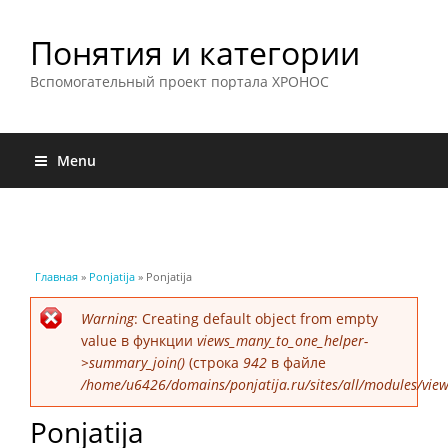
Понятия и категории
Вспомогательный проект портала ХРОНОС
Menu
Вы здесь
Главная
»
Ponjatija
» Ponjatija
Сообщение об ошибке
Warning
: Creating default object from empty
value в функции
views_many_to_one_helper-
>summary_join()
(строка
942
в файле
/home/u6426/domains/ponjatija.ru/sites/all/modules/view
Ponjatija