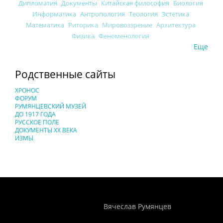
Дипломатия
Документы
Китайская философия
Биология
Информатика
Антропология
Теология
Эстетика
Математика
Риторика
Мировоззрение
Архитектура
Физика
Феноменология
Еще
Родственные сайты
ХРОНОС
ФОРУМ
РУМЯНЦЕВСКИЙ МУЗЕЙ
ДО 1917 ГОДА
РУССКОЕ ПОЛЕ
ДОКУМЕНТЫ XX ВЕКА
ИЗМЫ
Понятия И Категории - Исторический Проект ХРОНОС
WEB-редактор
Вячеслав Румянцев