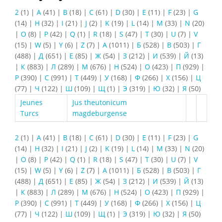
2
(1)
|
A
(41)
|
B
(18)
|
C
(61)
|
D
(30)
|
E
(11)
|
F
(23)
|
G
(14)
|
H
(32)
|
I
(21)
|
J
(2)
|
K
(19)
|
L
(14)
|
M
(33)
|
N
(20)
|
O
(8)
|
P
(42)
|
Q
(1)
|
R
(18)
|
S
(47)
|
T
(30)
|
U
(7)
|
V
(15)
|
W
(5)
|
Y
(6)
|
Z
(7)
|
А
(1011)
|
Б
(528)
|
В
(503)
|
Г
(488)
|
Д
(651)
|
Е
(85)
|
Ж
(54)
|
З
(212)
|
И
(539)
|
Й
(13)
|
К
(883)
|
Л
(289)
|
М
(676)
|
Н
(524)
|
О
(423)
|
П
(929)
|
Р
(390)
|
С
(991)
|
Т
(449)
|
У
(168)
|
Ф
(266)
|
Х
(156)
|
Ц
(77)
|
Ч
(122)
|
Ш
(109)
|
Щ
(1)
|
Э
(319)
|
Ю
(32)
|
Я
(50)
Jeunes
Jus theutonicum
Turcs
magdeburgense
2
(1)
|
A
(41)
|
B
(18)
|
C
(61)
|
D
(30)
|
E
(11)
|
F
(23)
|
G
(14)
|
H
(32)
|
I
(21)
|
J
(2)
|
K
(19)
|
L
(14)
|
M
(33)
|
N
(20)
|
O
(8)
|
P
(42)
|
Q
(1)
|
R
(18)
|
S
(47)
|
T
(30)
|
U
(7)
|
V
(15)
|
W
(5)
|
Y
(6)
|
Z
(7)
|
А
(1011)
|
Б
(528)
|
В
(503)
|
Г
(488)
|
Д
(651)
|
Е
(85)
|
Ж
(54)
|
З
(212)
|
И
(539)
|
Й
(13)
|
К
(883)
|
Л
(289)
|
М
(676)
|
Н
(524)
|
О
(423)
|
П
(929)
|
Р
(390)
|
С
(991)
|
Т
(449)
|
У
(168)
|
Ф
(266)
|
Х
(156)
|
Ц
(77)
|
Ч
(122)
|
Ш
(109)
|
Щ
(1)
|
Э
(319)
|
Ю
(32)
|
Я
(50)