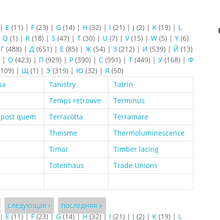
|
E
(11)
|
F
(23)
|
G
(14)
|
H
(32)
|
I
(21)
|
J
(2)
|
K
(19)
|
L
|
Q
(1)
|
R
(18)
|
S
(47)
|
T
(30)
|
U
(7)
|
V
(15)
|
W
(5)
|
Y
(6)
|
Г
(488)
|
Д
(651)
|
Е
(85)
|
Ж
(54)
|
З
(212)
|
И
(539)
|
Й
(13)
)
|
О
(423)
|
П
(929)
|
Р
(390)
|
С
(991)
|
Т
(449)
|
У
(168)
|
Ф
109)
|
Щ
(1)
|
Э
(319)
|
Ю
(32)
|
Я
(50)
sa
Tanistry
Tatrin
Temps retrouve
Terminus
 post quem
Terracotta
Terramare
Theisme
Thermoluminescence
Timar
Timber lacing
Totenhaus
Trade Unions
следующая ›
последняя »
|
E
(11)
|
F
(23)
|
G
(14)
|
H
(32)
|
I
(21)
|
J
(2)
|
K
(19)
|
L