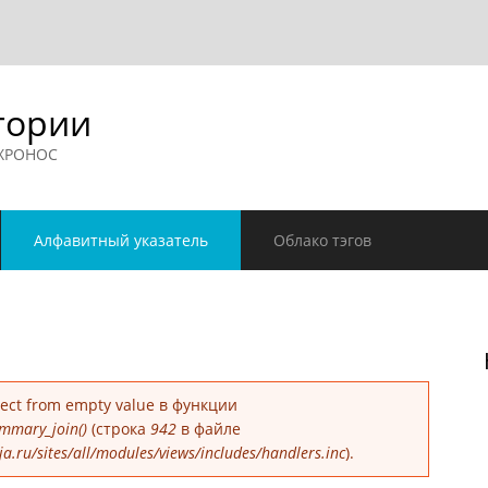
гории
 ХРОНОС
Алфавитный указатель
Облако тэгов
е
bject from empty value в функции
mmary_join()
(строка
942
в файле
.ru/sites/all/modules/views/includes/handlers.inc
).