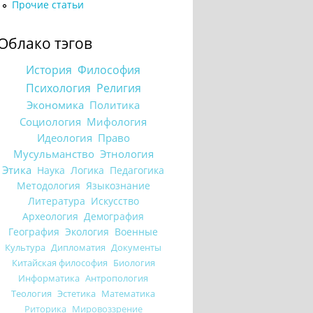
Прочие статьи
Облако тэгов
История
Философия
Психология
Религия
Экономика
Политика
Социология
Мифология
Идеология
Право
Мусульманство
Этнология
Этика
Наука
Логика
Педагогика
Методология
Языкознание
Литература
Искусство
Археология
Демография
География
Экология
Военные
Культура
Дипломатия
Документы
Китайская философия
Биология
Информатика
Антропология
Теология
Эстетика
Математика
Риторика
Мировоззрение