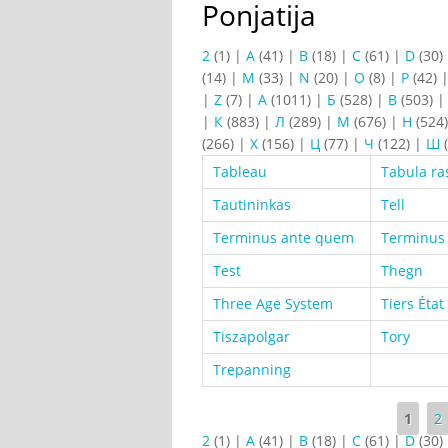
Ponjatija
2
(1)
|
A
(41)
|
B
(18)
|
C
(61)
|
D
(30)
(14)
|
M
(33)
|
N
(20)
|
O
(8)
|
P
(42)
|
Z
(7)
|
А
(1011)
|
Б
(528)
|
В
(503)
|
К
(883)
|
Л
(289)
|
М
(676)
|
Н
(524
(266)
|
Х
(156)
|
Ц
(77)
|
Ч
(122)
|
Ш
(
Tableau
Tabula ra
Tautininkas
Tell
Terminus ante quem
Terminus
Test
Thegn
Three Age System
Tiers État
Tiszapolgar
Tory
Trepanning
Страницы
1
2
2
(1)
|
A
(41)
|
B
(18)
|
C
(61)
|
D
(30)