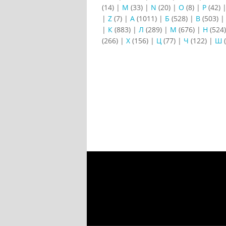
(14)
|
M
(33)
|
N
(20)
|
O
(8)
|
P
(42)
|
Z
(7)
|
А
(1011)
|
Б
(528)
|
В
(503)
|
К
(883)
|
Л
(289)
|
М
(676)
|
Н
(524
(266)
|
Х
(156)
|
Ц
(77)
|
Ч
(122)
|
Ш
(