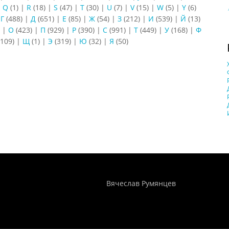
|
Q
(1)
|
R
(18)
|
S
(47)
|
T
(30)
|
U
(7)
|
V
(15)
|
W
(5)
|
Y
(6)
|
Г
(488)
|
Д
(651)
|
Е
(85)
|
Ж
(54)
|
З
(212)
|
И
(539)
|
Й
(13)
)
|
О
(423)
|
П
(929)
|
Р
(390)
|
С
(991)
|
Т
(449)
|
У
(168)
|
Ф
109)
|
Щ
(1)
|
Э
(319)
|
Ю
(32)
|
Я
(50)
Понятия И Категории - Исторический Проект ХРОНОС
WEB-редактор
Вячеслав Румянцев