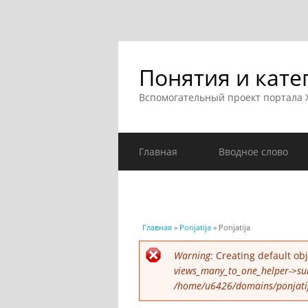
Понятия и кате
Вспомогательный проект портала
Главная
Вводное слово
Вы здесь
Главная
»
Ponjatija
» Ponjatija
Сообщение об ошибк
Warning
: Creating default o
views_many_to_one_helper->su
/home/u6426/domains/ponjatija