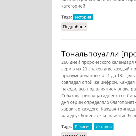
категорией.
Tags:
История
Подробнее
о Меры времени [в Виз
Тональпоуалли [пр
260 дней пророческого календаря
серию из 20 знаков дня, каждый по
пронумерованных от 1 до 13. Целы
совпадал с той же цифрой. Каждая
находилась под влиянием знака ра
Собака», тринадцатидневка се Сип
дня серии определяло благоприя
характер каждого. Каждая тринадца
или двух божеств, чье влияние бы
Tags:
Религия
История