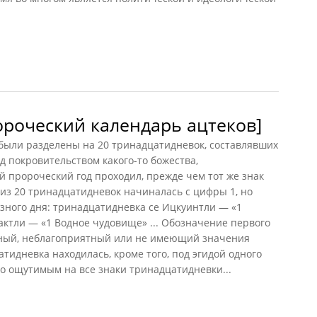
антии]
ороческий календарь ацтеков]
 были разделены на 20 тринадцатидневок, составлявших
д покровительством какого-то божества,
й пророческий год проходил, прежде чем тот же знак
 из 20 тринадцатидневок начиналась с цифры 1, но
зного дня: тринадцатидневка се Ицкуинтли — «1
актли — «1 Водное чудовище» ... Обозначение первого
тный, неблагоприятный или не имеющий значения
тидневка находилась, кроме того, под эгидой одного
ло ощутимым на все знаки тринадцатидневки...