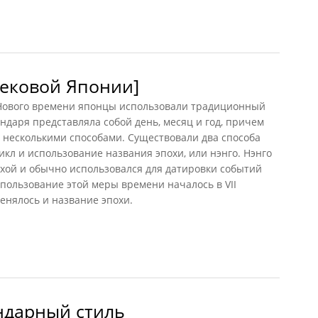
вековой Японии]
 Нового времени японцы использовали традиционный
ндаря представляла собой день, месяц и год, причем
 несколькими способами. Существовали два способа
кл и использование названия эпохи, или нэнго. Нэнго
хой и обычно использовался для датировки событий
пользование этой меры времени началось в VII
енялось и название эпохи.
ковой Японии]
ндарный стиль