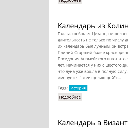
Подробнее
о Тональпоуалли [прор
Календарь из Коли
Галлы, сообщает Цезарь, не желав
длительность не только по числу д
их календарь был лунным, он встр
Плиний Старший более красноречи
Посидония Апамейского и вот что с
лет, начинается у них с шестого д
что луна уже вошла в полную силу,
именуется "всеисцеляющей"»...
Tags:
История
Подробнее
о Календарь из Колинь
Календарь в Визан