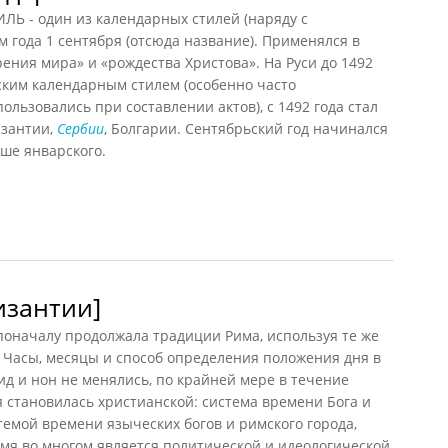
 - один из календарных стилей (наряду с
м года 1 сентября (отсюда название). Применялся в
рения мира» и «рождества Христова». На Руси до 1492
ским календарным стилем (особенно часто
льзовались при составлении актов), с 1492 года стал
изантии,
Сербии
, Болгарии. Сентябрьский год начинался
ше январского.
арный стиль
изантии]
 поначалу продолжала традиции Рима, используя те же
 Часы, месяцы и способ определения положения дня в
ид и нон не менялись, по крайней мере в течение
я становилась христианской: система времени Бога и
темой времени языческих богов и римского города,
мя во многом является политической и идеологической