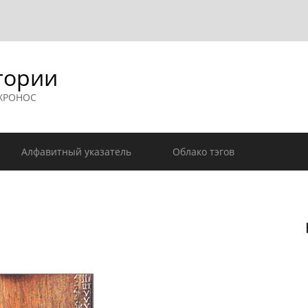
гории
 ХРОНОС
Алфавитный указатель
Облако тэгов