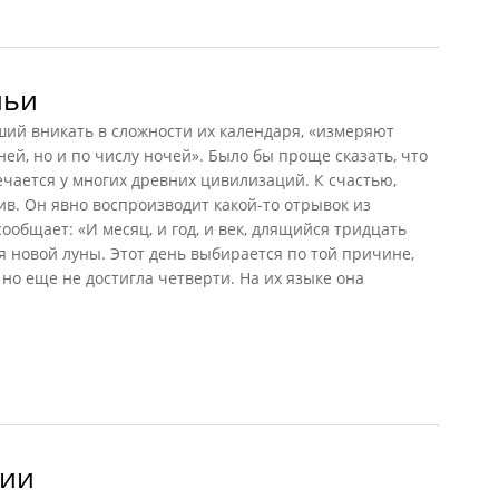
оческий календарь ацтеков]
ньи
ший вникать в сложности их календаря, «измеряют
ней, но и по числу ночей». Было бы проще сказать, что
ечается у многих древних цивилизаций. К счастью,
в. Он явно воспроизводит какой-то отрывок из
ообщает: «И месяц, и год, и век, длящийся тридцать
ня новой луны. Этот день выбирается по той причине,
 но еще не достигла четверти. На их языке она
и
тии