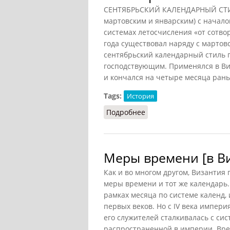
СЕНТЯБРЬСКИЙ КАЛЕНДАРНЫЙ СТИЛЬ
мартовским и январским) с начало
системах летосчисления «от сотво
года существовал наряду с мартов
сентябрьский календарный стиль по
господствующим. Применялся в В
и кончался на четыре месяца рань
Tags:
История
Подробнее
о Сентябрьский календ
Меры времени [в В
Как и во многом другом, Византия
меры времени и тот же календарь.
рамках месяца по системе календ, 
первых веков. Но с IV века импери
его служителей сталкивалась с сис
распространенной в империи. Вре