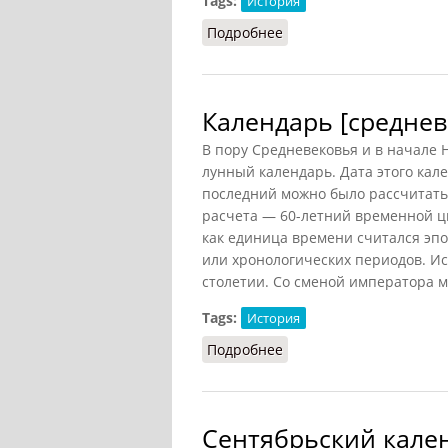
Tags:
История
Подробнее
о Календарь
Календарь [средне
В пору Средневековья и в начале
лунный календарь. Дата этого кале
последний можно было рассчитать
расчета — 60-летний временной ци
как единица времени считался эпо
или хронологических периодов. Ис
столетии. Со сменой императора м
Tags:
История
Подробнее
о Календарь [средневе
Сентябрьский кале