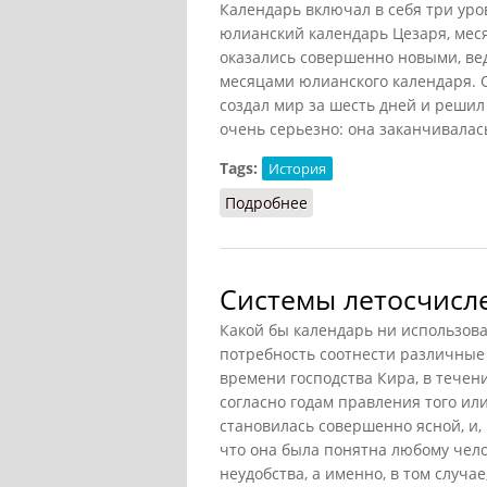
Календарь включал в себя три уров
юлианский календарь Цезаря, меся
оказались совершенно новыми, ве
месяцами юлианского календаря. О
создал мир за шесть дней и решил
очень серьезно: она заканчивалась
Tags:
История
Подробнее
о Календарь в Византи
Системы летосчисл
Какой бы календарь ни использова
потребность соотнести различные
времени господства Кира, в течен
согласно годам правления того или
становилась совершенно ясной, и, 
что она была понятна любому чело
неудобства, а именно, в том случае