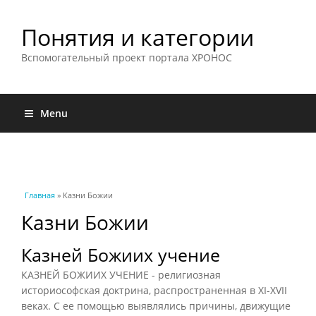
Понятия и категории
Вспомогательный проект портала ХРОНОС
Menu
Вы здесь
Главная
» Казни Божии
Казни Божии
Казней Божиих учение
КАЗНЕЙ БОЖИИХ УЧЕНИЕ - религиозная
историософская доктрина, распространенная в XI-XVII
веках. С ее помощью выявлялись причины, движущие