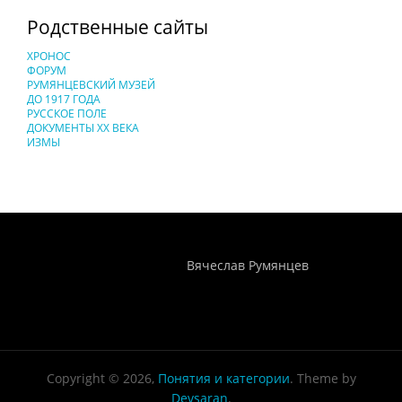
Родственные сайты
ХРОНОС
ФОРУМ
РУМЯНЦЕВСКИЙ МУЗЕЙ
ДО 1917 ГОДА
РУССКОЕ ПОЛЕ
ДОКУМЕНТЫ XX ВЕКА
ИЗМЫ
Понятия И Категории - Исторический Проект ХРОНОС
WEB-редактор
Вячеслав Румянцев
Copyright © 2026,
Понятия и категории
. Theme by
Devsaran
.