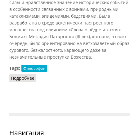
силы и нравственное значение исторических событий,
в особенности связанных с войнами, природными
катаклизмами, эпидемиями, бедствиями. Была
разработана в среде аскетически настроенного
монашества под влиянием «Слова о вёдре и казнях
Божиих» Мефодия Патарского (III век), которое, в свою
очередь, было ориентировано на ветхозаветный образ
сурового, безжалостного, карающего даже за
незначительные проступки Божества.
Tags:
Философия
Подробнее
о Казней Божиих учение
Навигация