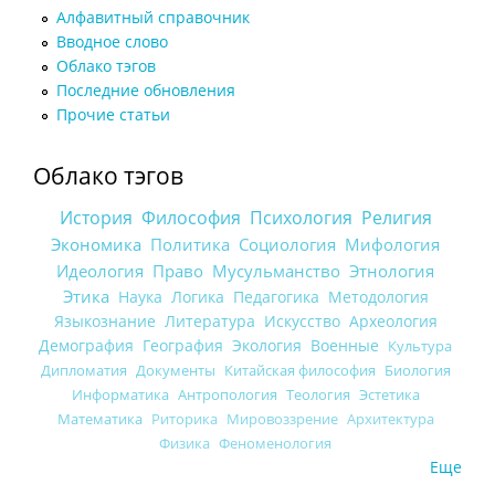
Алфавитный справочник
Вводное слово
Облако тэгов
Последние обновления
Прочие статьи
Облако тэгов
История
Философия
Психология
Религия
Экономика
Политика
Социология
Мифология
Идеология
Право
Мусульманство
Этнология
Этика
Наука
Логика
Педагогика
Методология
Языкознание
Литература
Искусство
Археология
Демография
География
Экология
Военные
Культура
Дипломатия
Документы
Китайская философия
Биология
Информатика
Антропология
Теология
Эстетика
Математика
Риторика
Мировоззрение
Архитектура
Физика
Феноменология
Еще