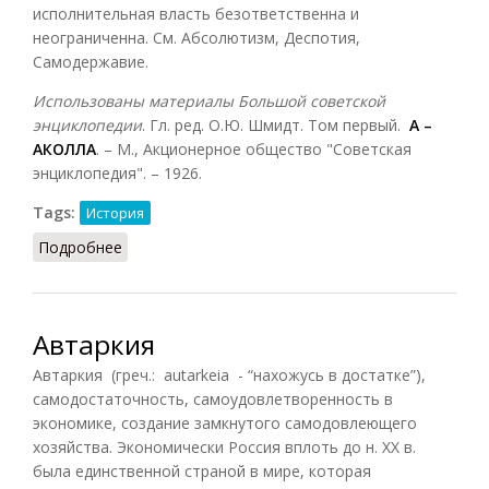
исполнительная власть безответственна и
неограниченна. См. Абсолютизм, Деспотия,
Самодержавие.
Использованы материалы Большой советской
энциклопедии
. Гл. ред. О.Ю. Шмидт. Том первый.
А –
АКОЛЛА
. – М., Акционерное общество "Советская
энциклопедия". – 1926.
Tags:
История
Подробнее
о Автократия (БСЭ, 1926)
Автаркия
Автаркия (греч.: autarkeia - “нахожусь в достатке”),
самодостаточность, самоудовлетворенность в
экономике, создание замкнутого самодовлеющего
хозяйства. Экономически Россия вплоть до н. XX в.
была единственной страной в мире, которая