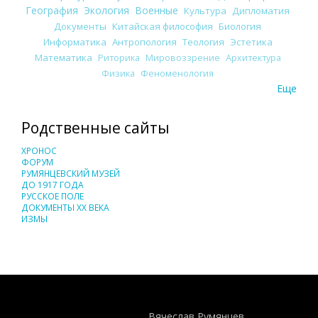
География
Экология
Военные
Культура
Дипломатия
Документы
Китайская философия
Биология
Информатика
Антропология
Теология
Эстетика
Математика
Риторика
Мировоззрение
Архитектура
Физика
Феноменология
Еще
Родственные сайты
ХРОНОС
ФОРУМ
РУМЯНЦЕВСКИЙ МУЗЕЙ
ДО 1917 ГОДА
РУССКОЕ ПОЛЕ
ДОКУМЕНТЫ XX ВЕКА
ИЗМЫ
Понятия И Категории - Исторический Проект ХРОНОС
WEB-редактор
Вячеслав Румянцев