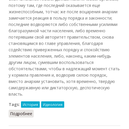
поэтому там, где последний оказывается еще
жизнеспособным, тотчас же после воцарения анархии
замечается реакция в пользу порядка и законности;
последние водворяются либо собственными усилиями
благоразумной части населения, либо временно
потерявшим свой авторитет правительством, снова
становящимся во главе управления, благодаря
содействию приверженных порядку и спокойствию
элементов населения, либо, наконец, каким-нибудь
другим лицом, сумевшим воспользоваться
обстоятельствами, чтобы в надлежащий момент стать
у кормила правления и, водворив силою порядок,
вместо анархии установить, хотя временно, твердую
самодержавную или диктаторскую, деспотическую
власть.
Tags:
История
Идеология
Подробнее
о Анархия как состояние общества