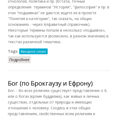
этнология, политика и пр. (Кстати, точные
определения терминов "История", "философия" и пр. в
этих "подшивках" не даются; ищите их в проекте
"Понятия и категории", так сказать, на общих
основаниях - через Алфавитный справочник).
Некоторые термины попали в несколько «подшивок»,
так как используются (возможно, в разном значении) в
текстах различной тематики...
Tags:
Вводное слово
Подробнее
о Вводное слово
Бог (по Брокгаузу и Ефрону)
Бог. - Во всех религиях существует представление о Б.
или о богах (кроме буддизма), как живых и личных
существах, отдельных от природы и имеющих
отношение к человеку. Сходясь в этих общих
представлениях, свойственных всем религиям и