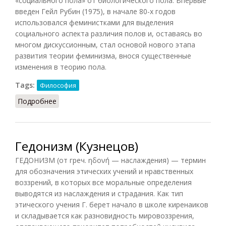
«социального пола» от биологического пола. Впервые
введен Гейл Рубин (1975), в начале 80-х годов
использовался феминистками для выделения
социального аспекта различия полов и, оставаясь во
многом дискуссионным, стал основой нового этапа
развития теории феминизма, внося существенные
изменения в теорию пола.
Tags:
Философия
Подробнее
о Гендер (Кузнецов, 2007)
Гедонизм (Кузнецов)
ГЕДОНИЗМ (от греч. ηδονή — наслаждения) — термин
для обозначения этических учений и нравственных
воззрений, в которых все моральные определения
выводятся из наслаждения и страдания. Как тип
этического учения Г. берет начало в школе киренаиков
и складывается как разновидность мировоззрения,