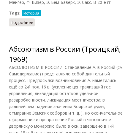
Менгер, Ф. Визер, Э. Бём-Баверк, Э. Сакс. В 20-е гг.
Tags:
История
Подробнее
о Австрийская школа (Бсэ)
Абсоютизм в России (Троицкий,
1969)
АБСОЛЮТИЗМ В РОССИИ. Становление А. в Россий (см.
Самодержавие) представляло собой длительный
процесс. Предпосылки возникновения А. наметились
ещё со 2-й пол. 16 в. (усиление централизаций гос.
управления, ликвидация остатков удельной
раздробленности, ликвидация местничества; в
дальнейшем-падение значения Боярской думы,
отмирание Земских соборов и т. д. ), но окончательное
оформление и превращение Россий в чиновничье-
дворянскую монархию было в осн. завершено в 1-й
четв. 18 в. Это нашло своё выражение в замене