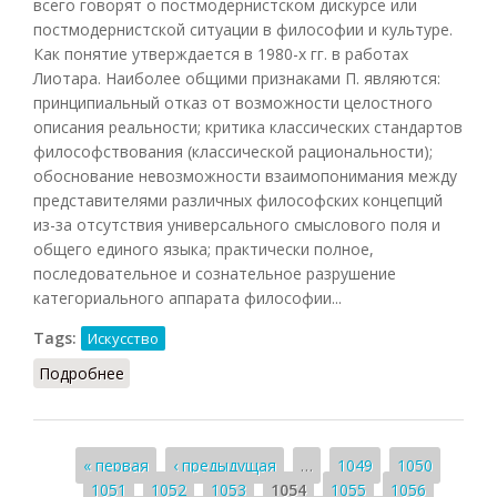
всего говорят о постмодернистском дискурсе или
постмодернистской ситуации в философии и культуре.
Как понятие утверждается в 1980-х гг. в работах
Лиотара. Наиболее общими признаками П. являются:
принципиальный отказ от возможности целостного
описания реальности; критика классических стандартов
философствования (классической рациональности);
обоснование невозможности взаимопонимания между
представителями различных философских концепций
из-за отсутствия универсального смыслового поля и
общего единого языка; практически полное,
последовательное и сознательное разрушение
категориального аппарата философии...
Tags:
Искусство
Подробнее
о Постмодернизм (Кузнецов, 2007)
Страницы
« первая
‹ предыдущая
…
1049
1050
1051
1052
1053
1054
1055
1056