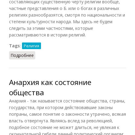
составляющих существенную черту религии вообще,
частные представления о Б. или о богах в различных
религиях разнообразятся, смотря по национальности и
степени культурности народа. Мы здесь не будем
следить за этими частностями, которые
рассматриваются в истории религий.
Tags:
Религия
Подробнее
о Бог (по Брокгаузу и Ефрону)
Анархия как состояние
общества
Анархия - так называется состояние общества, страны,
государства, при котором действовавшие законы
попраны, самое понятие о законности утрачено, всякая
власть отвергнута. Являясь вслед за революцией,
подобное состояние не может длиться, не увлекая к
окончательной гибели данный политический организм;