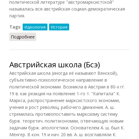
политической литературе "австромарксистской"
называлась вся австрийская социал-демократическая
партия.
Tags:
Идеология
История
Подробнее
о Австромарксизм (БСЭ, 1969)
Австрийская школа (Бсэ)
Австрийская школа (иногда её называют Венской),
субъективно-психологическое направление в
политической экономии. Возникла в Австрии в 80-х гг.
19 в. как реакция на появление 1-го т. "Капитала" К.
Маркса, распространение марксистского экономии,
учения и рост революц. рабочего движения. А. ш.
стремилась противопоставить марксизму систему
бурж. теоретич. политэкономии, отвечающую новым
задачам бурж. апологетики. Основателем А. ш. был К.
Менгер. В кон. 19 и нач. 20 вв. А. ш. возглавляли К.