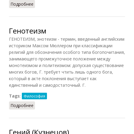
Подробнее
о Герменевтика (Кузнецов)
Генотеизм
ГЕНОТЕИЗМ, энотеизм - термин, введенный английским
историком Максом Мюллером при классификации
религий для обозначения особого типа богопочитания,
занимающего промежуточное положение между
монотеизмом и политеизмом: допуская существование
многих богов, Г. требует чтить лишь одного бога,
который в акте поклонения выступает как
единственный и самодостаточный. Г.
Tags:
Философия
Подробнее
о Генотеизм
Гений (Кузнецов)