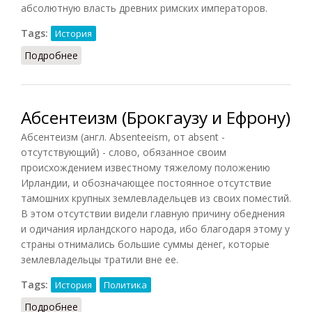
абсолютную власть древних римских императоров.
Tags:
История
Подробнее
о Абсолютизм (по Брокгаузу и Ефрону)
Абсентеизм (Брокгаузу и Ефрону)
Абсентеизм (англ. Absenteeism, от absent -
отсутствующий) - слово, обязанное своим
происхождением известному тяжелому положению
Ирландии, и обозначающее постоянное отсутствие
тамошних крупных землевладельцев из своих поместий.
В этом отсутствии видели главную причину обеднения
и одичания ирландского народа, ибо благодаря этому у
страны отнимались большие суммы денег, которые
землевладельцы тратили вне ее.
Tags:
История
Политика
Подробнее
о Абсентеизм (Брокгаузу и Ефрону)