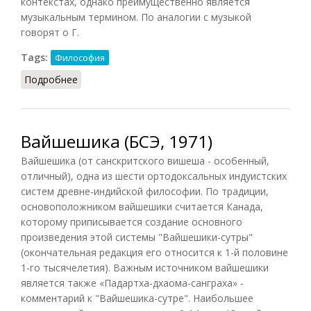
контекстах, однако преимущественно является
музыкальным термином. По аналогии с музыкой
говорят о Г.
Tags:
Философия
Подробнее
о Гармония (Кузнецов)
Вайшешика (БСЭ, 1971)
Вайшешика (от санскритского вишеша - особенный,
отличный), одна из шести ортодоксальных индуистских
систем древне-индийской философии. По традиции,
основоположником вайшешики считается Канада,
которому приписывается создание основного
произведения этой системы "Вайшешики-сутры"
(окончательная редакция его относится к 1-й половине
1-го тысячелетия). Важным источником вайшешики
является также «Падартха-дхаома-санграха» -
комментарий к "Вайшешика-сутре". Наибольшее