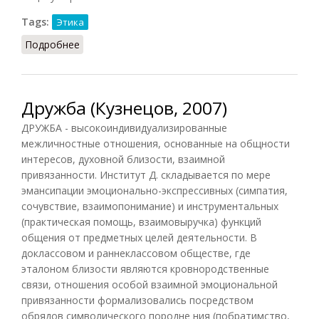
Tags:
Этика
Подробнее
о Дружба (в понятиях Святой Руси)
Дружба (Кузнецов, 2007)
ДРУЖБА - высокоиндивидуализированные
межличностные отношения, основанные на общности
интересов, духовной близости, взаимной
привязанности. Институт Д. складывается по мере
эмансипации эмоционально-экспрессивных (симпатия,
сочувствие, взаимопонимание) и инструментальных
(практическая помощь, взаимовыручка) функций
общения от предметных целей деятельности. В
доклассовом и раннеклассовом обществе, где
эталоном близости являются кровнородственные
связи, отношения особой взаимной эмоциональной
привязанности формализовались посредством
обрядов символического породне ния (побратимство,