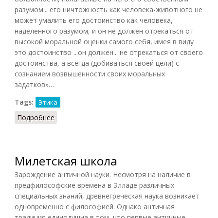
разумом... его ничтожность как человека-животного не
может умалить его достоинство как человека,
наделенного разумом, и он не должен отрекаться от
высокой моральной оценки самого себя, имея в виду
это достоинство ...он должен... не отрекаться от своего
достоинства, а всегда (добиваться своей цели) с
сознанием возвышенности своих моральных
задатков»…
Tags:
Этика
Подробнее
о Достоинство (Кузнецов)
Милетская школа
Зарождение античной науки. Несмотря на наличие в
предфилософские времена в Элладе различных
специальных знаний, древнегреческая наука возникает
одновременно с философией. Однако античная
традиция единодушна в том, что первые античные