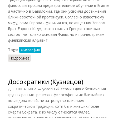
философы прошли предварительное обучение в Египте
и частично в Вавилонии, где они усвоили достижения
ближневосточной протонауки. Согласно известному
мифу, сама Европа - финикиянка, похищенная Зевсом.
Брат Европы Кадм, оказавшись в Греции в поисках
сестры, не только основал Фивы, но и принес грекам
финикийский алфавит.
Tags:
Философия
Подробнее
о Милетская школа
Досократики (Кузнецов)
ДОСОКРАТИКИ — условный термин для обозначения
группы ранних греческих философов и их ближайших
последователей, не затронутых влиянием
сократической традиции, хотя бы и живших после
смерти Сократа. К их числу относятся Фалес,
Анаксимандр, Анаксимен, Гераклит из Эфеса, Пифагор,