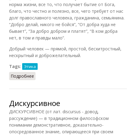
норма жизни, все то, что получает бытие от Бога,
благо, что честно и полезно, все, чего требует от нас
долг православного человека, гражданина, семьянина.
“Добро делай, никого не бойся”, “От добра худа не
бывает”, “За добро добром и платят”, “В ком добра
нет, в том и правды мало”.
Добрый человек — прямой, простой, бесхитростный,
нескрытный и доброжелательный.
Tags:
Этика
Подробнее
о Добро (в понятии Святой Руси).
Дискурсивное
ДИСКУРСИВНОЕ (от лат. discursus - довод,
рассуждение) — в традиционном философском
понимании демонстративное, доказательно-
опосредованное знание, опирающееся при своем