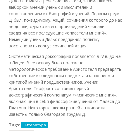
ДОКСОГРАФЫ - греческие писатели, занимавшиеся
выборкой мнений ученых и мыслителей и
сопоставлением их биографий и учений. Первым среди
Д. был, по-видимому, Аэций, сочинения которого до нас
не дошли, однако из его произведений черпали
сведения все последующие «описатели мнений».
Немецкий ученый Дильс предпринял попытку
восстановить корпус сочинений Аэция.
Систематическая доксография появляется в IV в. до н.э.
в Лицее. В ее основу было положено
методологическое требование Аристотеля предварять
собственные исследования предмета изложением и
критикой мнений предшественников. Ученик
Аристотеля Теофраст составил первый
доксографический компендиум «Физические мнения»,
включающий в себя философские учения от Фалеса до
Платона. Некоторые школы ранней античности
известны только благодаря трудам Д...
Tags:
Литература