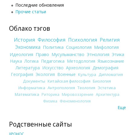
Последние обновления
Прочие статьи
Облако тэгов
История
Философия
Психология
Религия
Экономика
Политика
Социология
Мифология
Идеология
Право
Мусульманство
Этнология
Этика
Наука
Логика
Педагогика
Методология
Языкознание
Литература
Искусство
Археология
Демография
География
Экология
Военные
Культура
Дипломатия
Документы
Китайская философия
Биология
Информатика
Антропология
Теология
Эстетика
Математика
Риторика
Мировоззрение
Архитектура
Физика
Феноменология
Еще
Родственные сайты
ХРОНОС