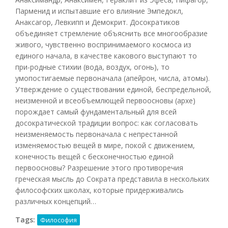
Парменид и испытавшие его влияние Эмпедокл,
Анаксагор, Левкипп и Демокрит. Досократиков
объединяет стремление объяснить все многообразие
живого, чувственно воспринимаемого космоса из
единого начала, в качестве какового выступают то
при-родные стихии (вода, воздух, огонь), то
умопостигаемые первоначала (апейрон, числа, атомы).
Утверждение о существовании единой, беспредельной,
неизменной и всеобъемлющей первоосновы (архе)
порождает самый фундаментальный для всей
досократической традиции вопрос: как согласовать
неизменяемость первоначала с непрестанной
изменяемостью вещей в мире, покой с движением,
конечность вещей с бесконечностью единой
первоосновы? Разрешение этого противоречия
греческая мысль до Сократа представила в нескольких
философских школах, которые придерживались
различных концепций…
Tags:
Философия