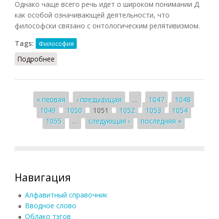
Однако чаще всего речь идет о широком понимании Д.
как особой означивающей деятельности, что
философски связано с онтологическим релятивизмом.
Tags:
Философия
Подробнее
о Дискурс (Кузнецов, 2007)
Страницы
« первая
‹ предыдущая
…
1047
1048
1049
1050
1051
1052
1053
1054
1055
…
следующая ›
последняя »
Навигация
Алфавитный справочник
Вводное слово
Облако тэгов