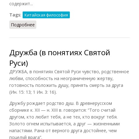
содержит...
Tags:
Китайская философия
Подробнее
о Дун-Цзин
Дружба (в понятиях Святой
Руси)
ДРУЖБА, в понятиях Святой Руси чувство, родственное
любви, способность на неограниченную жертву,
готовность положить душу, принять смерть за друга
(Ин. 15: 13; 1 Ин. 3: 16).
Дружбу рождает родство душ. В древнерусском
сборнике к. XII — н. XIII в. говорится: “Того считай
другом, кто любит тебя, а не тех, кто вокруг тебя.
Золото огнем испытывается, а друг — жизненными
напастями. Рана от верного друга достойнее, чем
поцелуй врага”.