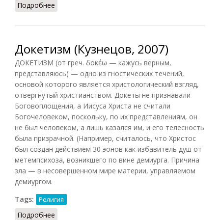
Подробнее
о Доксографы
Докетизм (Кузнецов, 2007)
ДОКЕТИЗМ (от греч. δοκέω — кажусь верным,
представляюсь) — одно из гностических течений,
основой которого является христологический взгляд,
отвергнутый христианством. Докеты не признавали
Боговоплощения, а Иисуса Христа не считали
Богочеловеком, поскольку, по их представлениям, он
не был человеком, а лишь казался им, и его телесность
была призрачной. (Например, считалось, что Христос
был создан действием 30 эонов как избавитель душ от
метемпсихоза, возникшего по вине демиурга. Причина
зла — в несовершенном мире материи, управляемом
демиургом.
Tags:
Религия
Подробнее
о Докетизм (Кузнецов, 2007)