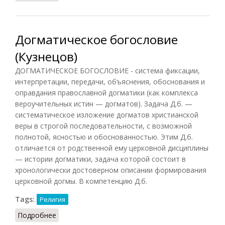
Догматическое богословие
(Кузнецов)
ДОГМАТИЧЕСКОЕ БОГОСЛОВИЕ - система фиксации,
интерпретации, передачи, объяснения, обоснования и
оправдания православной догматики (как комплекса
вероучительных истин — догматов). Задача Д.б. —
систематическое изложение догматов христианской
веры в строгой последовательности, с возможной
полнотой, ясностью и обоснованностью. Этим Д.б.
отличается от родственной ему церковной дисциплины
— истории догматики, задача которой состоит в
хронологически достоверном описании формирования
церковной догмы. В компетенцию Д.б.
Tags:
Религия
Подробнее
о Догматическое богословие (Кузнецов)