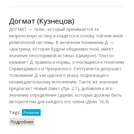
Догмат (Кузнецов)
ДОГМАТ — тезис, который принимается за
непреложную истину и кладется в основу той или иной
религиозной системы. В античном понимании Д. —
«доктрина, которая будучи общеизвестной, имеет
значение неоспоримой истины» (Цицерон). Платон
называет Д. правила и нормы, относящиеся к понятиям
Справедливого и Прекрасного. Септуагинта допускает
толкование Д. как царского указа, подлежащего
незамедлительному исполнению. Такое же значение
предлагает Новый Завет (Лук. 2,1), добавляя к его
значению определения Церкви, которые должны быть
авторитетны для каждого его члена (Деян. 16,4).
Tags:
Религия
Подробнее
о Догмат (Кузнецов)