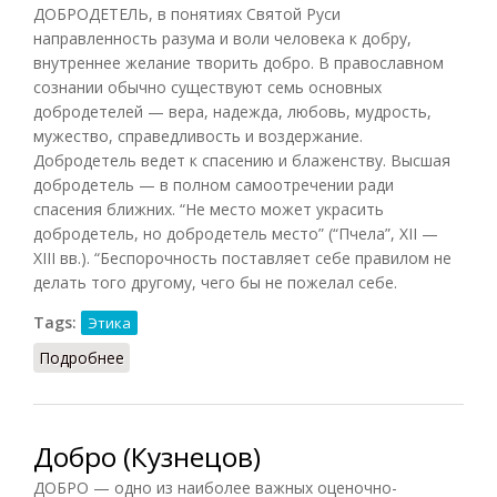
ДОБРОДЕТЕЛЬ, в понятиях Святой Руси
направленность разума и воли человека к добру,
внутреннее желание творить добро. В православном
сознании обычно существуют семь основных
добродетелей — вера, надежда, любовь, мудрость,
мужество, справедливость и воздержание.
Добродетель ведет к спасению и блаженству. Высшая
добродетель — в полном самоотречении ради
спасения ближних. “Не место может украсить
добродетель, но добродетель место” (“Пчела”, XII —
XIII вв.). “Беспорочность поставляет себе правилом не
делать того другому, чего бы не пожелал себе.
Tags:
Этика
Подробнее
о Добродетель (Платонов)
Добро (Кузнецов)
ДОБРО — одно из наиболее важных оценочно-