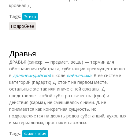
кровная Д.
Tags:
Этика
Подробнее
о Дружба (Кузнецов, 2007)
Дравья
ДРАВЬЯ (санскр. — предмет, вещь) — термин для
обозначения субстрата, субстанции преимущественно
в
древнеиндийской
школе
вайшешика
. В ее системе
категорий (падартх) Д. стоит на первом месте,
остальные же так или иначе с ней связаны. Д.
представляет собой субстрат качества (гуна) и
действия (карма), не смешиваясь с ними. Д. не
понимается как конкретная сущность, но
подразделяется на девять родов субстанций, духовных
и материальных, простых и сложных.
Tags:
Философия