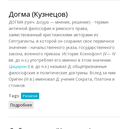
Догма (Кузнецов)
ДОГМА (греч. Δογμα — мнение, решение) - термин
античной философии и римского права,
заимствованный христианскими авторами из
Септуагинты, в которой он сохранял свое первичное
значение - начальственного указа, государственного
закона, военного приказа. Историк Ксенофонт (V— IV
вв. до н.э.) употреблял его именно в этом значении.
Цицерон
(I в. до н.э.) называл Д. общепризнанные
философские и политические доктрины. Вслед за ним
Ориген (III в.) именовал Д. учения Сократа, Платона и
стоиков.
Tags:
Религия
Подробнее
о Догма (Кузнецов)