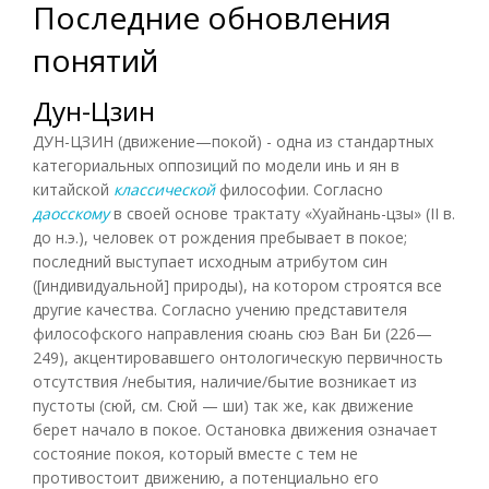
Последние обновления
понятий
Дун-Цзин
ДУН-ЦЗИН (движение—покой) - одна из стандартных
категориальных оппозиций по модели инь и ян в
китайской
классической
философии. Согласно
даосскому
в своей основе трактату «Хуайнань-цзы» (II в.
до н.э.), человек от рождения пребывает в покое;
последний выступает исходным атрибутом син
([индивидуальной] природы), на котором строятся все
другие качества. Согласно учению представителя
философского направления сюань сюэ Ван Би (226—
249), акцентировавшего онтологическую первичность
отсутствия /небытия, наличие/бытие возникает из
пустоты (сюй, см. Сюй — ши) так же, как движение
берет начало в покое. Остановка движения означает
состояние покоя, который вместе с тем не
противостоит движению, а потенциально его