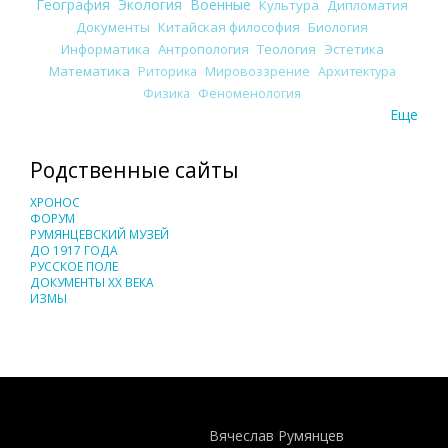
География
Экология
Военные
Культура
Дипломатия
Документы
Китайская философия
Биология
Информатика
Антропология
Теология
Эстетика
Математика
Риторика
Мировоззрение
Архитектура
Физика
Феноменология
Еще
Родственные сайты
ХРОНОС
ФОРУМ
РУМЯНЦЕВСКИЙ МУЗЕЙ
ДО 1917 ГОДА
РУССКОЕ ПОЛЕ
ДОКУМЕНТЫ XX ВЕКА
ИЗМЫ
Понятия И Категории - Исторический Проект ХРОНОС
WEB-редактор
Вячеслав Румянцев