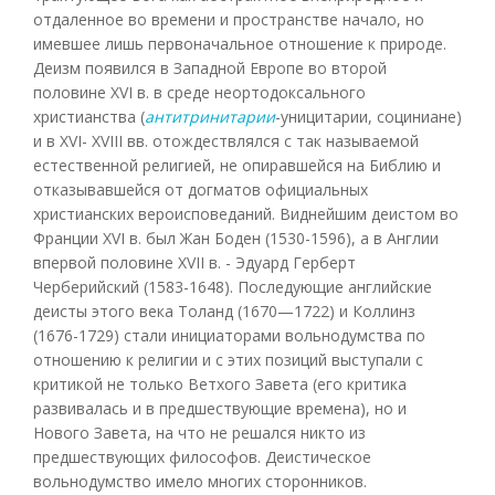
отдаленное во времени и пространстве начало, но
имевшее лишь первоначальное отношение к природе.
Деизм появился в Западной Европе во второй
половине XVI в. в среде неортодоксального
христианства (
антитринитарии
-уницитарии, социниане)
и в XVI- XVIII вв. отождествлялся с так называемой
естественной религией, не опиравшейся на Библию и
отказывавшейся от догматов официальных
христианских вероисповеданий. Виднейшим деистом во
Франции XVI в. был Жан Боден (1530-1596), а в Англии
впервой половине XVII в. - Эдуард Герберт
Черберийский (1583-1648). Последующие английские
деисты этого века Толанд (1670—1722) и Коллинз
(1676-1729) стали инициаторами вольнодумства по
отношению к религии и с этих позиций выступали с
критикой не только Ветхого Завета (его критика
развивалась и в предшествующие времена), но и
Нового Завета, на что не решался никто из
предшествующих философов. Деистическое
вольнодумство имело многих сторонников.