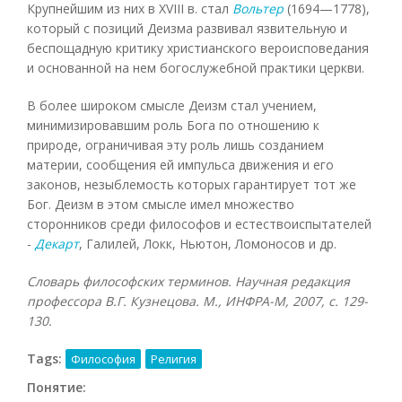
Крупнейшим из них в XVIII в. стал
Вольтер
(1694—1778),
который с позиций Деизма развивал язвительную и
беспощадную критику христианского вероисповедания
и основанной на нем богослужебной практики церкви.
В более широком смысле Деизм стал учением,
минимизировавшим роль Бога по отношению к
природе, ограничивая эту роль лишь созданием
материи, сообщения ей импульса движения и его
законов, незыблемость которых гарантирует тот же
Бог. Деизм в этом смысле имел множество
сторонников среди философов и естествоиспытателей
-
Декарт
, Галилей, Локк, Ньютон, Ломоносов и др.
Словарь философских терминов. Научная редакция
профессора В.Г. Кузнецова. М., ИНФРА-М, 2007
, с. 129-
130.
Tags:
Философия
Религия
Понятие: