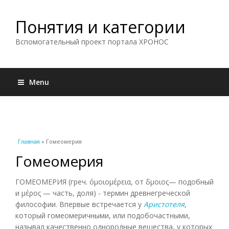
Понятия и категории
Вспомогательный проект портала ХРОНОС
Menu
Вы здесь
Главная
» Гомеомерия
Гомеомерия
ГОМЕОМЕРИЯ (греч. όμοιομέρεια, от δμοιος— подобный
и μέρος — часть, доля) - термин древнегреческой
философии. Впервые встречается у
Аристотеля
,
который гомеомеричными, или подобочастными,
называл качественно однородные вещества, у которых