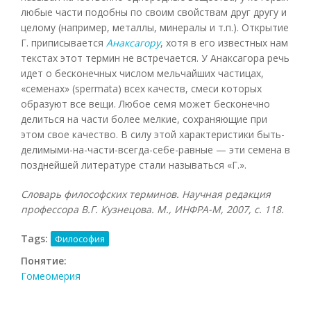
любые части подобны по своим свойствам друг другу и
целому (например, металлы, минералы и т.п.). Открытие
Г. приписывается
Анаксагору
, хотя в его известных нам
текстах этот термин не встречается. У Анаксагора речь
идет о бесконечных числом мельчайших частицах,
«семенах» (spermata) всех качеств, смеси которых
образуют все вещи. Любое семя может бесконечно
делиться на части более мелкие, сохраняющие при
этом свое качество. В силу этой характеристики быть-
делимыми-на-части-всегда-себе-равные — эти семена в
позднейшей литературе стали называться «Г.».
Словарь философских терминов. Научная редакция
профессора В.Г. Кузнецова. М., ИНФРА-М, 2007
, с. 118.
Tags:
Философия
Понятие:
Гомеомерия