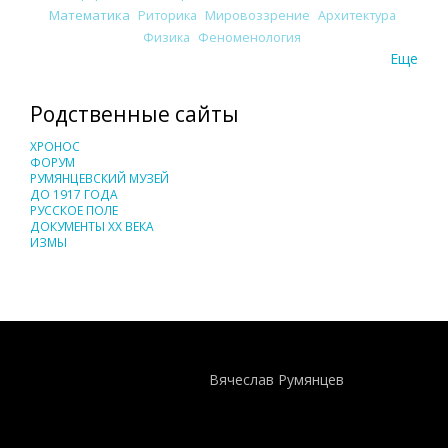
Математика
Риторика
Мировоззрение
Архитектура
Физика
Феноменология
Еще
Родственные сайты
ХРОНОС
ФОРУМ
РУМЯНЦЕВСКИЙ МУЗЕЙ
ДО 1917 ГОДА
РУССКОЕ ПОЛЕ
ДОКУМЕНТЫ XX ВЕКА
ИЗМЫ
Понятия И Категории - Исторический Проект ХРОНОС
WEB-редактор
Вячеслав Румянцев