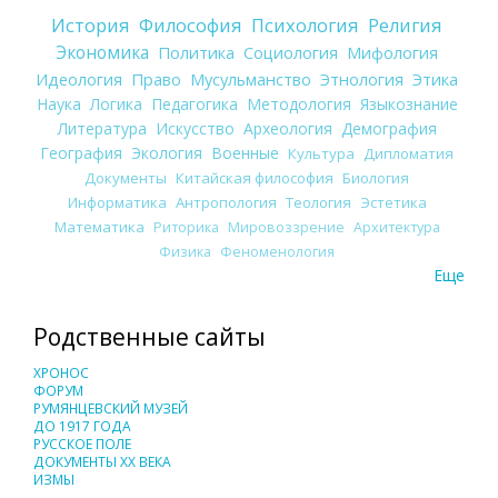
История
Философия
Психология
Религия
Экономика
Политика
Социология
Мифология
Идеология
Право
Мусульманство
Этнология
Этика
Наука
Логика
Педагогика
Методология
Языкознание
Литература
Искусство
Археология
Демография
География
Экология
Военные
Культура
Дипломатия
Документы
Китайская философия
Биология
Информатика
Антропология
Теология
Эстетика
Математика
Риторика
Мировоззрение
Архитектура
Физика
Феноменология
Еще
Родственные сайты
ХРОНОС
ФОРУМ
РУМЯНЦЕВСКИЙ МУЗЕЙ
ДО 1917 ГОДА
РУССКОЕ ПОЛЕ
ДОКУМЕНТЫ XX ВЕКА
ИЗМЫ