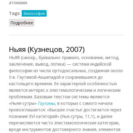
атомами.
Tags:
Философия
Подробнее
о Ньяя (Фролов, 1991)
Ньяя (Кузнецов, 2007)
НЬЯЯ (санскр., буквально: правило, основание, метод,
заключение, вывод, логика) — система индийской
философии из числа ортодоксальных, созданная около
II в. Гаутамой-Акшападой и сохранившаяся до
настоящего времени. Ее характерной особенностью
является интерес к эпистемологическим и логическим
проблемам. Базовым текстом системы являются
«Ньяя-сутры»
Гаутамы
, в которых с самого начала
провозглашается: «Высшее счастье достигается через
познание XVI категорий» (Нья-сутры, 11,1), и далее
перечисляются чисто эпистемологические категории,
вроде инструментов достоверного знания, элементов