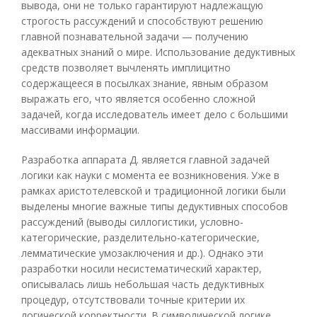
вывода, они не только гарантируют надлежащую
строгость рассуждений и способствуют решению
главной познавательной задачи — получению
адекватных знаний о мире. Использование дедуктивных
средств позволяет вычленять имплицитно
содержащееся в посылках знание, явным образом
выражать его, что является особенно сложной
задачей, когда исследователь имеет дело с большими
массивами информации.
Разработка аппарата Д. является главной задачей
логики как науки с момента ее возникновения. Уже в
рамках аристотелевской и традиционной логики были
выделены многие важные типы дедуктивных способов
рассуждений (выводы силлогистики, условно-
категорические, разделительно-категорические,
лемматические умозаключения и др.). Однако эти
разработки носили несистематический характер,
описывалась лишь небольшая часть дедуктивных
процедур, отсутствовали точные критерии их
логической корректности. В символической логике